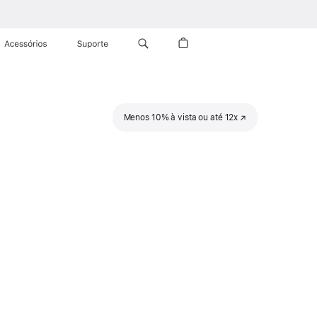
Acessórios
Suporte
Menos 10% à vista ou até 12x
(o
link
abre
em
uma
nova
janela)