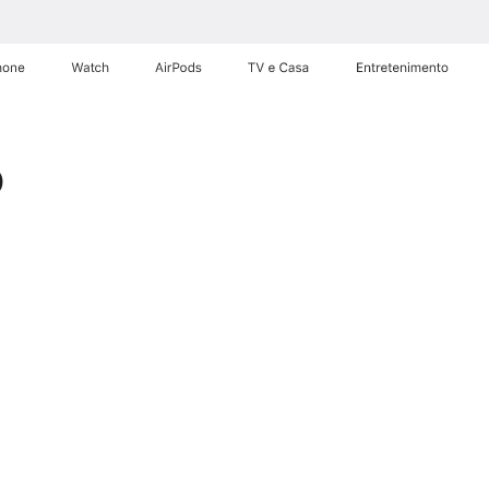
hone
Apple Watch
AirPods
TV e Casa
Entretenimento
o