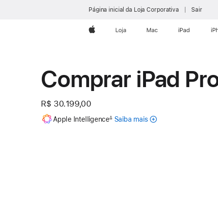
Página inicial da Loja Corporativa
Sair
Apple
Loja
Mac
iPad
iP
Comprar iPad Pr
R$ 30.199,00
Nota
Apple Intelligence
Saiba mais
sobre
∆
de
rodapé
a
Apple
Intelligence
para
iPad