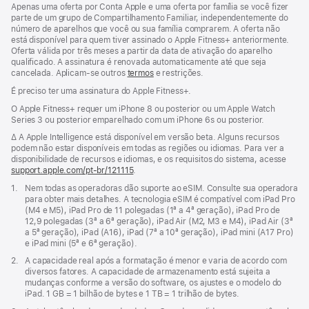
Apenas uma oferta por Conta Apple e uma oferta por família se você fizer
parte de um grupo de Compartilhamento Familiar, independentemente do
número de aparelhos que você ou sua família comprarem. A oferta não
está disponível para quem tiver assinado o Apple Fitness+ anteriormente.
Oferta válida por três meses a partir da data de ativação do aparelho
qualificado. A assinatura é renovada automaticamente até que seja
cancelada. Aplicam-se outros
termos
e restrições.
É preciso ter uma assinatura do Apple Fitness+.
O Apple Fitness+ requer um iPhone 8 ou posterior ou um Apple Watch
Series 3 ou posterior emparelhado com um iPhone 6s ou posterior.
Nota
∆ A Apple Intelligence está disponível em versão beta. Alguns recursos
de
podem não estar disponíveis em todas as regiões ou idiomas. Para ver a
rodapé
disponibilidade de recursos e idiomas, e os requisitos do sistema, acesse
support.apple.com/pt-br/121115
(o
.
link
Nota
1.
Nem todas as operadoras dão suporte ao eSIM. Consulte sua operadora
abre
de
para obter mais detalhes. A tecnologia eSIM é compatível com iPad Pro
em
rodapé
(M4 e M5), iPad Pro de 11 polegadas (1ª a 4ª geração), iPad Pro de
uma
12,9 polegadas (3ª a 6ª geração), iPad Air (M2, M3 e M4), iPad Air (3ª
nova
a 5ª geração), iPad (A16), iPad (7ª a 10ª geração), iPad mini (A17 Pro)
janela)
e iPad mini (5ª e 6ª geração).
Nota
2.
A capacidade real após a formatação é menor e varia de acordo com
de
diversos fatores. A capacidade de armazenamento está sujeita a
rodapé
mudanças conforme a versão do software, os ajustes e o modelo do
iPad. 1 GB = 1 bilhão de bytes e 1 TB = 1 trilhão de bytes.