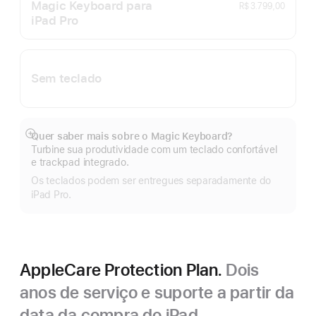
Magic Keyboard para
R$ 3.799,00
iPad Pro
Sem teclado
Quer saber mais sobre o Magic Keyboard?
Mostrar
Turbine sua produtividade com um teclado confortável
mais
e trackpad integrado.
Os teclados podem ser entregues separadamente do
iPad Pro.
AppleCare Protection Plan.
Dois
anos de serviço e suporte a partir da
data da compra do iPad.