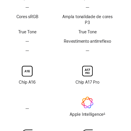
Nota
Nota
—
Sem
—
Sem
de
de
tecnologia
tecnologia
rodapé
rodapé
Cores sRGB
Ampla tonalidade de cores
ProMotion
ProMotion
P3
True Tone
True Tone
—
Sem
Revestimento antirreflexo
revestimento
—
Sem
—
Sem
antirreflexo
opção
opção
de
de
vidro
vidro
nano-
nano-
texture
texture
Chip A16
Chip A17 Pro
—
Sem
Apple
Apple Intelligence
∆
Nota
Intelligence
de
rodapé