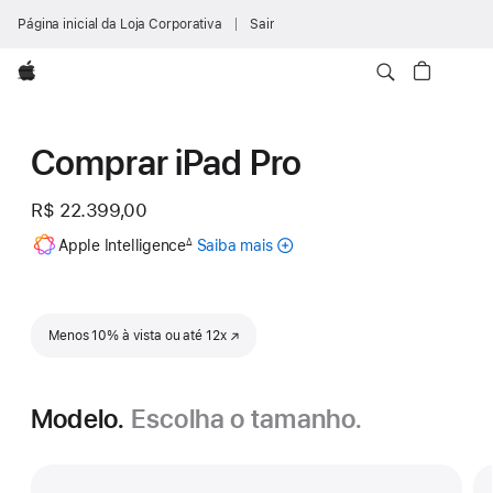
Página inicial da Loja Corporativa
Sair
Apple
Comprar iPad Pro
R$ 22.399,00
Nota
Apple Intelligence
Saiba mais
sobre
∆
de
rodapé
a
Apple
Intelligence
para
Menos 10% à vista ou até 12x
(o link abre em uma nova janela)
iPad
Modelo.
Escolha o tamanho.