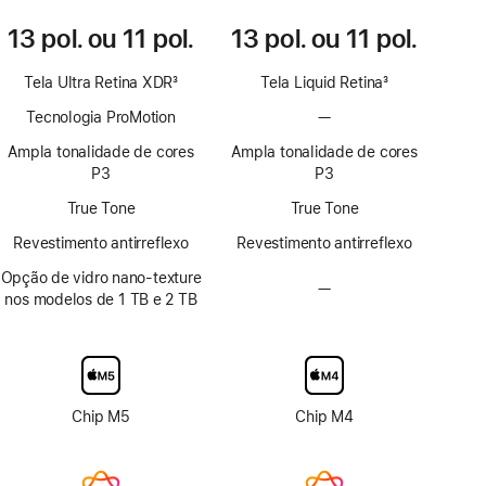
13 pol. ou 11 pol.
13 pol. ou 11 pol.
Tela Ultra Retina XDR
3
Tela Liquid Retina
3
Nota
Nota
Tecnologia ProMotion
—
Sem
de
de
tecnologia
rodapé
rodapé
Ampla tonalidade de cores
Ampla tonalidade de cores
ProMotion
P3
P3
True Tone
True Tone
Revestimento antirreflexo
Revestimento antirreflexo
Opção de vidro nano-texture
—
Sem
nos modelos de 1 TB e 2 TB
opção
de
vidro
nano-
texture
Chip M5
Chip M4