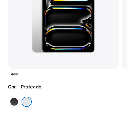
Cor - Prateado
Preto-
espacial
Prateado