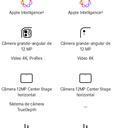
Apple Intelligence
Apple Intelligence
∆
∆
Nota
Nota
de
de
rodapé
rodapé
Câmera grande-angular de
Câmera grande-angular de
12 MP
12 MP
Vídeo 4K, ProRes
Vídeo 4K
Câmera 12MP Center Stage
Câmera 12MP Center Stage
horizontal
horizontal
Sistema de câmera
—
Sem
TrueDepth
sistema
de
câmera