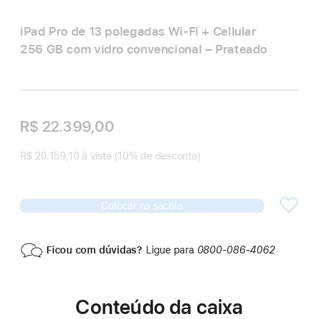
iPad Pro de 13 polegadas Wi‑Fi + Cellular
256 GB com vidro convencional – Prateado
R$ 22.399,00
R$ 20.159,10 à vista (10% de desconto)
Colocar na sacola
Ficou com dúvidas?
Ligue para
0800‑086‑4062
Conteúdo da caixa