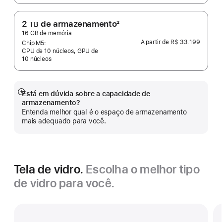
2
de armazenamento
2
TB
Nota
16 GB de memória
A partir de
R$ 33.199
de
Chip M5:
CPU de 10 núcleos, GPU de
rodapé
10 núcleos
Está em dúvida sobre a capacidade de
Mostrar
armazenamento?
mais
Entenda melhor qual é o espaço de armazenamento
mais adequado para você.
Tela de vidro.
Escolha o melhor tipo
de vidro para você.