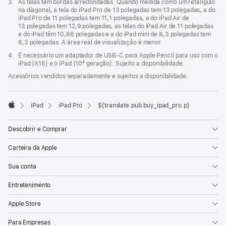
Nota
3.
As telas têm bordas arredondadas. Quando medida como um retângulo
de
na diagonal, a tela do iPad Pro de 13 polegadas tem 13 polegadas, a do
rodapé
iPad Pro de 11 polegadas tem 11,1 polegadas, a do iPad Air de
13 polegadas tem 12,9 polegadas, as telas do iPad Air de 11 polegadas
e do iPad têm 10,86 polegadas e a do iPad mini de 8,3 polegadas tem
8,3 polegadas. A área real de visualização é menor.
Nota
4.
É necessário um adaptador de USB-C para Apple Pencil para uso com o
de
iPad (A16) e o iPad (10ª geração). Sujeito a disponibilidade.
rodapé
Acessórios vendidos separadamente e sujeitos a disponibilidade.
iPad
iPad Pro
${translate.pub.buy_ipad_pro.p}
Apple
Descobrir e Comprar
Carteira da Apple
Sua conta
Entretenimento
Apple Store
Para Empresas