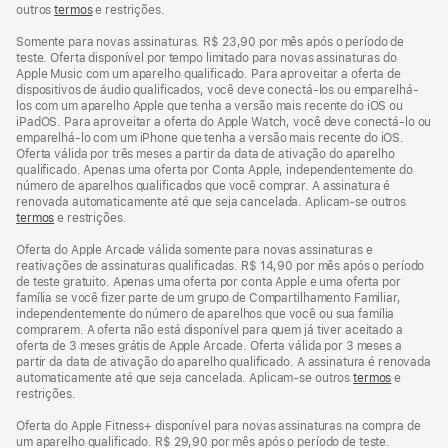
outros
termos
e restrições.
Somente para novas assinaturas. R$ 23,90 por mês após o período de
teste. Oferta disponível por tempo limitado para novas assinaturas do
Apple Music com um aparelho qualificado. Para aproveitar a oferta de
dispositivos de áudio qualificados, você deve conectá-los ou emparelhá-
los com um aparelho Apple que tenha a versão mais recente do iOS ou
iPadOS. Para aproveitar a oferta do Apple Watch, você deve conectá-lo ou
emparelhá-lo com um iPhone que tenha a versão mais recente do iOS.
Oferta válida por três meses a partir da data de ativação do aparelho
qualificado. Apenas uma oferta por Conta Apple, independentemente do
número de aparelhos qualificados que você comprar. A assinatura é
renovada automaticamente até que seja cancelada. Aplicam-se outros
termos
e restrições.
Oferta do Apple Arcade válida somente para novas assinaturas e
reativações de assinaturas qualificadas. R$ 14,90 por mês após o período
de teste gratuito. Apenas uma oferta por conta Apple e uma oferta por
família se você fizer parte de um grupo de Compartilhamento Familiar,
independentemente do número de aparelhos que você ou sua família
comprarem. A oferta não está disponível para quem já tiver aceitado a
oferta de 3 meses grátis de Apple Arcade. Oferta válida por 3 meses a
partir da data de ativação do aparelho qualificado. A assinatura é renovada
automaticamente até que seja cancelada. Aplicam-se outros
termos
e
restrições.
Oferta do Apple Fitness+ disponível para novas assinaturas na compra de
um aparelho qualificado. R$ 29,90 por mês após o período de teste.