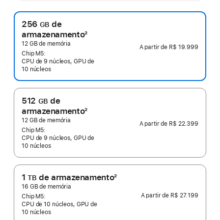
256
de
GB
armazenamento
2
Nota
12 GB de memória
A partir de
R$ 19.999
de
Chip M5:
CPU de 9 núcleos, GPU de
rodapé
10 núcleos
512
de
GB
armazenamento
2
Nota
12 GB de memória
A partir de
R$ 22.399
de
Chip M5:
CPU de 9 núcleos, GPU de
rodapé
10 núcleos
1
de armazenamento
2
TB
Nota
16 GB de memória
A partir de
R$ 27.199
de
Chip M5:
CPU de 10 núcleos, GPU de
rodapé
10 núcleos