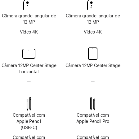
Câmera grande-angular de
Câmera grande-angular de
12 MP
12 MP
Vídeo 4K
Vídeo 4K
Câmera 12MP Center Stage
Câmera 12MP Center Stage
horizontal
—
Sem
—
Sem
sistema
sistema
de
de
câmera
câmera
TrueDepth
TrueDepth
Compatível com
Compatível com
Apple Pencil
Apple Pencil Pro
(USB-C)
Compatível com
Compatível com