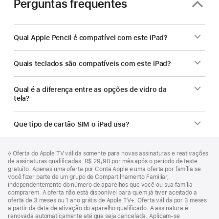
Perguntas frequentes
Qual Apple Pencil é compatível com este iPad?
Quais teclados são compatíveis com este iPad?
Qual é a diferença entre as opções de vidro da
tela?
Que tipo de cartão SIM o iPad usa?
Rodapé
Notas
Nota
◊ Oferta do Apple TV válida somente para novas assinaturas e reativações
de
de
de assinaturas qualificadas. R$ 29,90 por mês após o período de teste
rodapé
rodapé
gratuito. Apenas uma oferta por Conta Apple e uma oferta por família se
você fizer parte de um grupo de Compartilhamento Familiar,
independentemente do número de aparelhos que você ou sua família
comprarem. A oferta não está disponível para quem já tiver aceitado a
oferta de 3 meses ou 1 ano grátis de Apple TV+. Oferta válida por 3 meses
a partir da data de ativação do aparelho qualificado. A assinatura é
renovada automaticamente até que seja cancelada. Aplicam-se