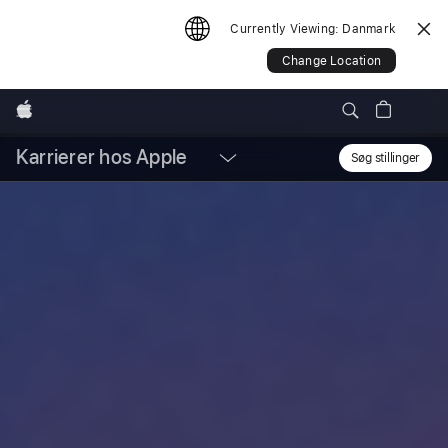
Currently Viewing:
Danmark
Change Location
Apple
Karrierer hos Apple
Local
Søg stillinger
Sear
Nav
Open
Menu