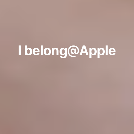
I belong
@Apple