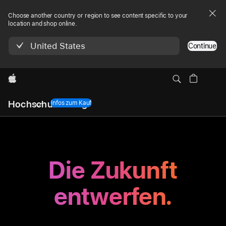
Choose another country or region to see content specific to your
location and shop online.
United States
Continue
Apple
Lokale
Hochschulbildung
Navigation
Infos zum Kauf
Menü
öffnen
Die Zukunft
entwerfen.