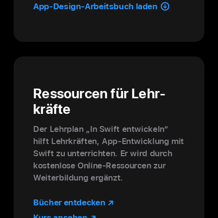
App-Design-Arbeitsbuch laden
Res­sourcen für Lehr­
kräfte
Der Lehr­plan „In Swift ent­wickeln“
hilft Lehr­kräften, App-Ent­wick­lung mit
Swift zu unter­richten. Er wird durch
kosten­lose Online-Res­sourcen zur
Weiter­bildung ergänzt.
Bücher ent­decken
Kurs an­sehen