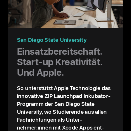
San Diego State University
Einsatz­bereit­schaft.
Start‑up Kreati­vität.
Und Apple.
So unter­stützt Apple Techno­lo­gie das
inno­va­tive ZIP Launchpad Inkubator-
Pro­gramm der San Diego State
University, wo Studie­rende aus allen
Fach­richtungen als Unter­
nehmer:innen mit Xcode Apps ent­