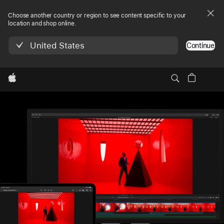
Choose another country or region to see content specific to your
location and shop online.
United States
Continue
Lokale
Apple
Final Cut Pro
Navi­
Kostenlos testen
Kostenlos testen, 1 Fußnote, Apple Creator St
1
gation
Menü