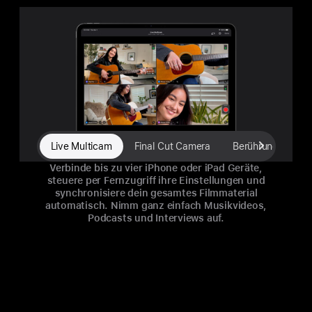
Live Multicam
Final Cut Camera
Berührungsfokussi
Verbinde bis zu vier iPhone oder iPad Geräte,
steuere per Fern­zugriff ihre Ein­stel­lun­gen und
synchro­ni­siere dein gesamtes Film­material
auto­ma­tisch. Nimm ganz ein­fach Musik­videos,
Pod­casts und Inter­views auf.