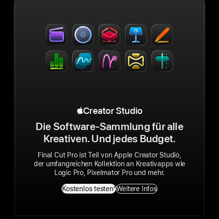
Apple Creator Studio
Creator Studio
Die Soft­ware-Sammlung für alle
Kreativen. Und jedes Budget.
Final Cut Pro ist Teil von Apple Creator Studio,
der umfang­reichen Kollektion an Kreativapps wie
Logic Pro, Pixelmator Pro und mehr.
Kostenlos testen
1
Weitere Infos