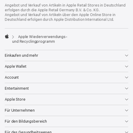
Apple
Footer
Angebot und Verkauf von Artikeln in Apple Retail Stores in Deutschland
erfolgen durch die Apple Retail Germany
B.V. & Co. KG.
Angebot und Verkauf von Artikeln über den Apple Online Store in
Deutschland erfolgen durch Apple Distribution International Ltd.

Apple Wieder­verwendungs‑
Apple
und Recyclingprogramm
Einkaufen und mehr
Apple Wallet
Account
Entertainment
Apple Store
Für Unternehmen
Für den Bildungsbereich
Für das Gesundheitswesen