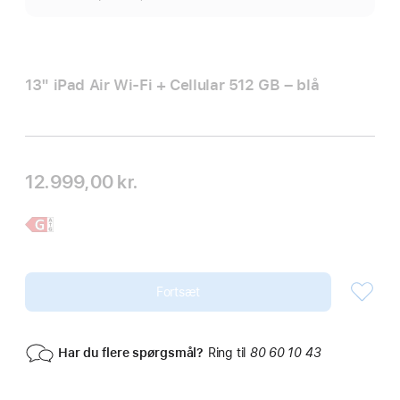
13" iPad Air Wi‑Fi + Cellular 512 GB – blå
12.999,00 kr.
Læs
13" iPad Air
mere,
Fortsæt
Har du flere spørgsmål?
Ring til
80 60 10 43