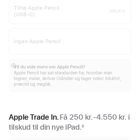
Tilføj Apple Pencil
699,00 kr.
(USB‑C)
Ingen Apple Pencil
Vil du vide mere om Apple Pencil?
Vis
Apple Pencil har sat standarden for, hvordan man
mere
tegner, maler, skriver i hånden og tager noter: intuitivt,
præcist og magisk.
Apple Trade In.
Få 250 kr.-4.550 kr. i
tilskud til din nye iPad.
◊
Fodnote