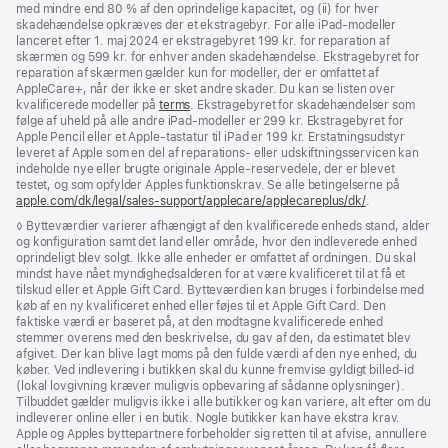
med mindre end 80 % af den oprindelige kapacitet, og (ii) for hver
skadehændelse opkræves der et ekstragebyr. For alle iPad-modeller
lanceret efter 1. maj 2024 er ekstragebyret 199 kr. for reparation af
skærmen og 599 kr. for enhver anden skadehændelse. Ekstragebyret for
reparation af skærmen gælder kun for modeller, der er omfattet af
AppleCare+, når der ikke er sket andre skader. Du kan se listen over
kvalificerede modeller på
terms
. Ekstragebyret for skadehændelser som
følge af uheld på alle andre iPad-modeller er 299 kr. Ekstragebyret for
Apple Pencil eller et Apple-tastatur til iPad er 199 kr. Erstatningsudstyr
leveret af Apple som en del af reparations- eller udskiftnings­servicen kan
indeholde nye eller brugte originale Apple-reservedele, der er blevet
testet, og som opfylder Apples funktionskrav. Se alle betingelserne på
apple.com/dk/legal/sales-support/applecare/applecareplus/dk/
.
Fodnote
◊ Bytteværdier varierer afhængigt af den kvalificerede enheds stand, alder
og konfiguration samt det land eller område, hvor den indleverede enhed
oprindeligt blev solgt. Ikke alle enheder er omfattet af ordningen. Du skal
mindst have nået myndighedsalderen for at være kvalificeret til at få et
tilskud eller et Apple Gift Card. Bytteværdien kan bruges i forbindelse med
køb af en ny kvalificeret enhed eller føjes til et Apple Gift Card. Den
faktiske værdi er baseret på, at den modtagne kvalificerede enhed
stemmer overens med den beskrivelse, du gav af den, da estimatet blev
afgivet. Der kan blive lagt moms på den fulde værdi af den nye enhed, du
køber. Ved indlevering i butikken skal du kunne fremvise gyldigt billed-id
(lokal lovgivning kræver muligvis opbevaring af sådanne oplysninger).
Tilbuddet gælder muligvis ikke i alle butikker og kan variere, alt efter om du
indleverer online eller i en butik. Nogle butikker kan have ekstra krav.
Apple og Apples byttepartnere forbeholder sig retten til at afvise, annullere