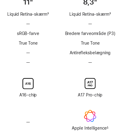
11"
8,3"
Liquid Retina-skærm
3
Liquid Retina-skærm
3
Fodnote
Fodnote
—
Uden
—
Uden
ProMotion-
ProMotion-
sRGB-farve
Bredere farveområde (P3)
teknologi
teknologi
True Tone
True Tone
—
Ingen
Antirefleksbelægning
antirefleksbelægning
—
Skærmglas
—
Skærmglas
med
med
nanotekstur
nanotekstur
kan
kan
ikke
ikke
tilvælges
tilvælges
A16-chip
A17 Pro-chip
—
Uden
Apple Intelligence
Apple Intelligence
∆
Fodnote