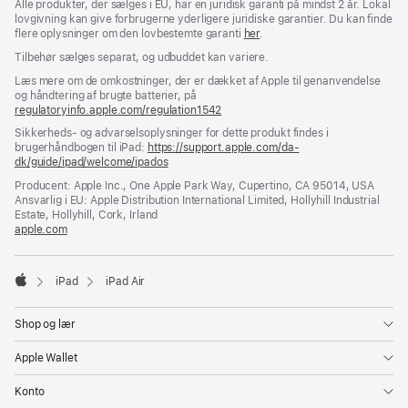
Alle produkter, der sælges i EU, har en juridisk garanti på mindst 2 år. Lokal
lovgivning kan give forbrugerne yderligere juridiske garantier. Du kan finde
flere oplysninger om den lovbestemte garanti
her
.
Tilbehør sælges separat, og udbuddet kan variere.
Læs mere om de omkostninger, der er dækket af Apple til genanvendelse
og håndtering af brugte batterier, på
regulatoryinfo.apple.com/regulation1542
(åbner
i
Sikkerheds- og advarselsoplysninger for dette produkt findes i
et
brugerhåndbogen til iPad:
https://support.apple.com/da-
nyt
dk/guide/ipad/welcome/ipados
(åbner
vindue)
i
Producent: Apple Inc., One Apple Park Way, Cupertino, CA 95014, USA
et
Ansvarlig i EU: Apple Distribution International Limited, Hollyhill Industrial
nyt
Estate, Hollyhill, Cork, Irland
vindue)
apple.com
(åbner
i
et
nyt
iPad
iPad Air
vindue)
Apple
Shop og lær
Apple Wallet
Konto