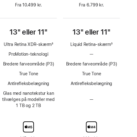
Fra 10.499 kr.
Fra 6.799 kr.
13" eller 11"
13" eller 11"
Ultra Retina XDR-skærm
3
Liquid Retina-skærm
3
Fodnote
Fodnote
ProMotion-teknologi
—
Uden
ProMotion-
Bredere farveområde (P3)
Bredere farveområde (P3)
teknologi
True Tone
True Tone
Antirefleksbelægning
Antirefleksbelægning
Glas med nanotekstur kan
tilvælges på modeller med
—
Skærmglas
1 TB og 2 TB
med
nanotekstur
kan
ikke
tilvælges