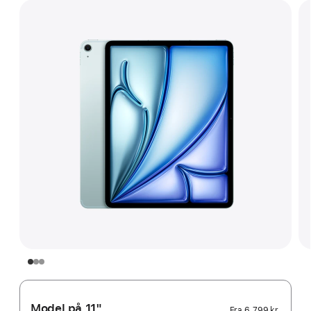
Model på 11"
Fra
6.799 kr.