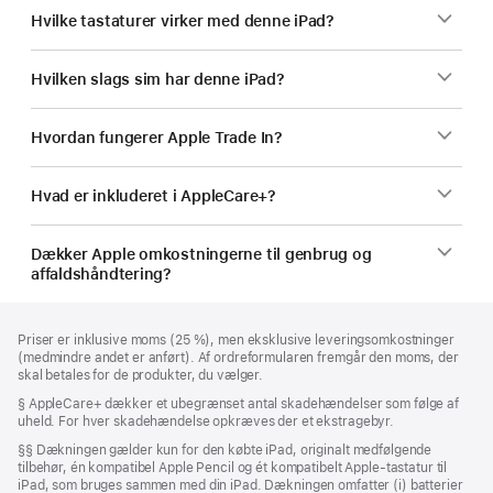
Hvilke tastaturer virker med denne iPad?
Hvilken slags sim har denne iPad?
Hvordan fungerer Apple Trade In?
Hvad er inkluderet i AppleCare+?
Dækker Apple omkostningerne til genbrug og
affaldshåndtering?
Bundtekst
fodnoter
Priser er inklusive moms (25 %), men eksklusive leveringsomkostninger
(medmindre andet er anført). Af ordreformularen fremgår den moms, der
skal betales for de produkter, du vælger.
Fodnote
§ AppleCare+ dækker et ubegrænset antal skadehændelser som følge af
uheld. For hver skadehændelse opkræves der et ekstragebyr.
Fodnote
§§ Dækningen gælder kun for den købte iPad, originalt medfølgende
tilbehør, én kompatibel Apple Pencil og ét kompatibelt Apple-tastatur til
iPad, som bruges sammen med din iPad. Dækningen omfatter (i) batterier