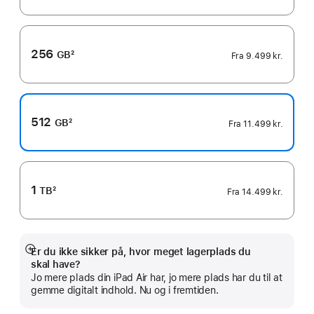
256
GB
2
Fra
9.499 kr.
Fodnote
512
GB
2
Fra
11.499 kr.
Fodnote
1
TB
2
Fra
14.499 kr.
Fodnote
Er du ikke sikker på, hvor meget lagerplads du
Vis
skal have?
mere
Jo mere plads din iPad Air har, jo mere plads har du til at
gemme digitalt indhold. Nu og i fremtiden.