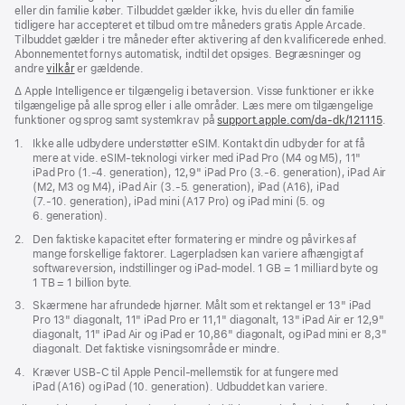
eller din familie køber. Tilbuddet gælder ikke, hvis du eller din familie
tidligere har accepteret et tilbud om tre måneders gratis Apple Arcade.
Tilbuddet gælder i tre måneder efter aktivering af den kvalificerede enhed.
Abonnementet fornys automatisk, indtil det opsiges. Begræsninger og
andre
vilkår
er gældende.
Fodnote
∆ Apple Intelligence er tilgængelig i betaversion. Visse funktioner er ikke
tilgængelige på alle sprog eller i alle områder. Læs mere om tilgængelige
funktioner og sprog samt systemkrav på
support.apple.com/da-dk/121115
(Åb
.
i
Fodnote
1.
Ikke alle udbydere understøtter eSIM. Kontakt din udbyder for at få
et
mere at vide. eSIM-teknologi virker med iPad Pro (M4 og M5), 11"
nyt
iPad Pro (1.‑4. generation), 12,9" iPad Pro (3.‑6. generation), iPad Air
vind
(M2, M3 og M4), iPad Air (3.‑5. generation), iPad (A16), iPad
(7.‑10. generation), iPad mini (A17 Pro) og iPad mini (5. og
6. generation).
Fodnote
2.
Den faktiske kapacitet efter formatering er mindre og påvirkes af
mange forskellige faktorer. Lagerpladsen kan variere afhængigt af
softwareversion, indstillinger og iPad-model. 1 GB = 1 milliard byte og
1 TB = 1 billion byte.
Fodnote
3.
Skærmene har afrundede hjørner. Målt som et rektangel er 13" iPad
Pro 13" diagonalt, 11" iPad Pro er 11,1" diagonalt, 13" iPad Air er 12,9"
diagonalt, 11" iPad Air og iPad er 10,86" diagonalt, og iPad mini er 8,3"
diagonalt. Det faktiske visningsområde er mindre.
Fodnote
4.
Kræver USB‑C til Apple Pencil-mellemstik for at fungere med
iPad (A16) og iPad (10. generation). Udbuddet kan variere.