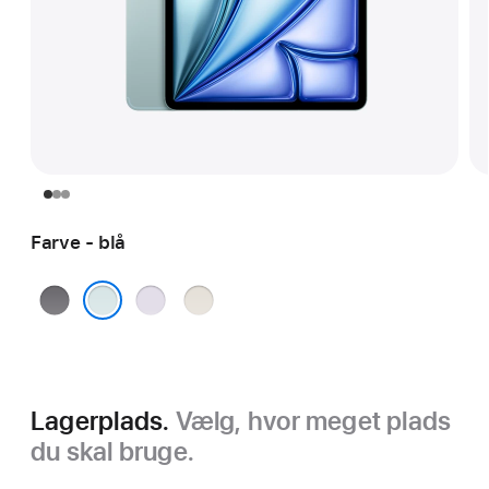
Farve - blå
space
lilla
stjerneskær
grey
blå
Lagerplads.
Vælg, hvor meget plads
du skal bruge.