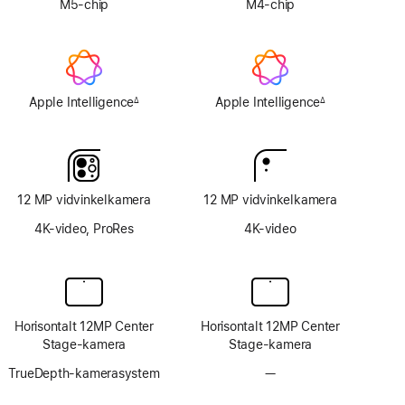
M5-chip
M4-chip
Apple Intelligence
Apple Intelligence
∆
∆
Fodnote
Fodnote
12 MP vidvinkelkamera
12 MP vidvinkelkamera
4K-video, ProRes
4K-video
Horisontalt 12MP Center
Horisontalt 12MP Center
Stage-kamera
Stage-kamera
TrueDepth-kamerasystem
—
Intet
TrueDepth-