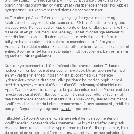
eller begrænse mængden af ombytninger uanset årsag. Du kan få flere
oplysninger om ombytning og genbrug af kvalificerede enheder hos Apples
byttepartner. Der kan være restriktioner og begrænsninger.
Fodnote
◊◊ Tilbuddet på Apple TV er kun tilgængeligt for nye abonnenter og
kvalificerede tilbagevendende abonnenter. 79 kr./måned efter den gratis
prøveperiode. Kun ét tilbud pr. Apple‑konto og kun ét tilbud pr. familie, hvis
du er del af en gruppe med Familiedeling, uanset hvor mange enheder du
eller din familie køber. Tilbuddet gælder ikke, hvis du eller din familie
tidligere har accepteret et tilbud om tre måneders eller ét års gratis
Apple TV. Tilbuddet gælder i 3 måneder efter aktiveringen af en kvalificeret
enhed. Abonnementet fornys automatisk, indtil det opsiges. Begrænsninger
og andre
vilkår
er gældende.
Kun for nye abonnenter. 119 kr./måned efter prøveperioden. Tilbuddet
gælder kun i en begrænset periode for nye Apple Music-abonnenter med
en ny kvalificeret enhed. Indløsning af tilbuddet med kvalificerede
lydenheder kræver tilslutning til eller pardannelse med en Apple-enhed
med den nyeste version af iOS eller iPadOS. Indløsning af tilbuddet med
Apple Watch kræver tilslutning til eller pardannelse med en iPhone med den
nyeste version af iOS. Tilbuddet gælder i tre måneder efter aktivering af
den kvalificerede enhed. Kun ét tilbud pr. Apple‑konto, uanset hvor mange
kvalificerede enheder du køber. Abonnementet fornys automatisk, indtil det
opsiges. Begrænsninger og andre
vilkår
er gældende.
Tilbuddet på Apple Arcade er kun tilgængeligt for nye abonnenter og
kvalificerede tilbagevendende abonnenter. 59 kr./måned efter den gratis
prøveperiode. Kun ét tilbud pr. Apple‑konto og kun ét tilbud pr. familie, hvis
du er del af en gruppe med Familiedeling, uanset hvor mange enheder du