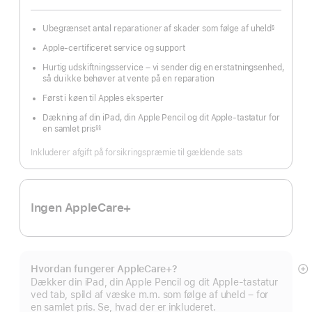
Ubegrænset antal reparationer af skader som følge af uheld
§
Fodnote
Apple-certificeret service og support
Hurtig udskiftningsservice – vi sender dig en erstatningsenhed,
så du ikke behøver at vente på en reparation
Først i køen til Apples eksperter
Dækning af din iPad, din Apple Pencil og dit Apple-tastatur for
en samlet pris
§§
Fodnote
Inkluderer afgift på forsikringspræmie til gældende sats
Ingen AppleCare+
Hvordan fungerer AppleCare+?
Vi
Dækker din iPad, din Apple Pencil og dit Apple-tastatur
m
ved tab, spild af væske m.m. som følge af uheld – for
en samlet pris. Se, hvad der er inkluderet.