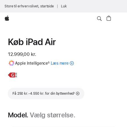
Store til erhvervslivet, startside
Luk
Apple
Køb iPad Air
12.999,00 kr.
Fodnote
Apple Intelligence
Læs mere
om
∆
Apple Intelligence
til
Læs
13" iPad Air
iPad
mere,
Fodnote
Få 250 kr.-4.550 kr. for din bytteenhed
◊
Model.
Vælg størrelse.