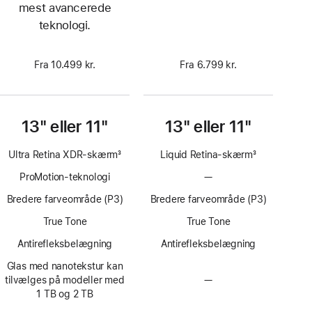
mest avancerede
teknologi.
Fra 10.499 kr.
Fra 6.799 kr.
13" eller 11"
13" eller 11"
Ultra Retina XDR-skærm
3
Liquid Retina-skærm
3
Fodnote
Fodnote
ProMotion-teknologi
—
Uden
ProMotion-
Bredere farveområde (P3)
Bredere farveområde (P3)
teknologi
True Tone
True Tone
Antirefleksbelægning
Antirefleksbelægning
Glas med nanotekstur kan
tilvælges på modeller med
—
Skærmglas
1 TB og 2 TB
med
nanotekstur