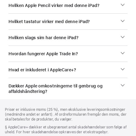
Hvilken Apple Pencil virker med denne iPad?
Hvilket tastatur virker med denne iPad?
Hvilken slags sim har denne iPad?
Hvordan fungerer Apple Trade In?
Hvad er inkluderet i AppleCare+?
Dækker Apple omkostningerne til genbrug og
affaldshåndtering?
Bundtekst
fodnoter
Priser er inklusive moms (25 %), men eksklusive leveringsomkostninger
(medmindre andet er anført). Af ordreformularen fremgår den moms, der
skal betales for de produkter, du vælger.
Fodnote
§ AppleCare+ dækker et ubegrænset antal skadehændelser som følge af
uheld. For hver skadehændelse opkræves der et ekstragebyr.