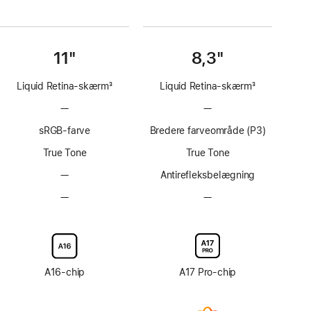
11"
8,3"
Liquid Retina-skærm
3
Liquid Retina-skærm
3
Fodnote
Fodnote
—
Uden
—
Uden
ProMotion-
ProMotion-
sRGB-farve
Bredere farveområde (P3)
teknologi
teknologi
True Tone
True Tone
—
Ingen
Antirefleksbelægning
antirefleksbelægning
—
Skærmglas
—
Skærmglas
med
med
nanotekstur
nanotekstur
kan
kan
ikke
ikke
tilvælges
tilvælges
A16-chip
A17 Pro-chip