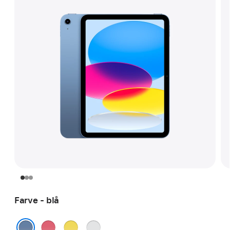
Farve - blå
lyserød
gul
sølv