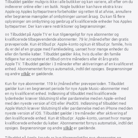
Tilbuddet gælder muligvis ikke i alle butikker og kan variere, alt efter om du
indleverer online eller i en butik. Nogle butikker kan have ekstra krav.
Apple og Apples byttepartnere forbeholder sig retten til at afvise, annullere
eller begrænse mængden af ombytninger uanset årsag. Du kan få flere
oplysninger om ombytning og genbrug af kvalificerede enheder hos Apples
byttepartner. Der kan være restriktioner og begrænsninger.
Fodnote
◊◊ Tilbuddet på Apple TV er kun tilgængeligt for nye abonnenter og
kvalificerede tilbagevendende abonnenter. 79 kr./måned efter den gratis
prøveperiode. Kun ét tilbud pr. Apple‑konto og kun ét tilbud pr. familie, hvis
du er del af en gruppe med Familiedeling, uanset hvor mange enheder du
eller din familie køber. Tilbuddet gælder ikke, hvis du eller din familie
tidligere har accepteret et tilbud om tre måneders eller ét års gratis
Apple TV. Tilbuddet gælder i 3 måneder efter aktiveringen af en kvalificeret
enhed. Abonnementet fornys automatisk, indtil det opsiges. Begrænsninger
og andre
vilkår
er gældende.
Kun for nye abonnenter. 119 kr./måned efter prøveperioden. Tilbuddet
gælder kun i en begrænset periode for nye Apple Music-abonnenter med
en ny kvalificeret enhed. Indløsning af tilbuddet med kvalificerede
lydenheder kræver tilslutning til eller pardannelse med en Apple-enhed
med den nyeste version af iOS eller iPadOS. Indløsning af tilbuddet med
Apple Watch kræver tilslutning til eller pardannelse med en iPhone med den
nyeste version af iOS. Tilbuddet gælder i tre måneder efter aktivering af
den kvalificerede enhed. Kun ét tilbud pr. Apple‑konto, uanset hvor mange
kvalificerede enheder du køber. Abonnementet fornys automatisk, indtil det
opsiges. Begrænsninger og andre
vilkår
er gældende.
Tilbuddet på Apple Arcade er kun tilgængeligt for nye abonnenter og