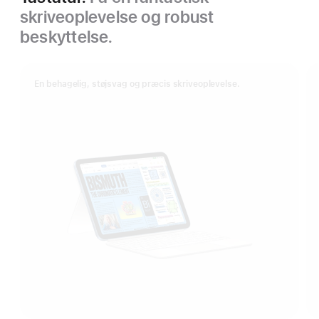
skriveoplevelse og robust
beskyttelse.
En behagelig, støjsvag og præcis skriveoplevelse.