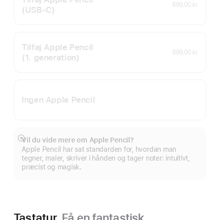
699,00 kr.
(USB‑C)
Tilføj Apple Pencil
899,00 kr.
(1. generation)
Ingen Apple Pencil
Vil du vide mere om Apple Pencil?
Vis
Apple Pencil har sat standarden for, hvordan man
mere
tegner, maler, skriver i hånden og tager noter: intuitivt,
præcist og magisk.
Tastatur.
Få en fantastisk