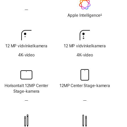
—
Uden
Apple Intelligence
Apple Intelligence
∆
Fodnote
12 MP vidvinkelkamera
12 MP vidvinkelkamera
4K-video
4K-video
Horisontalt 12MP Center
12MP Center Stage-kamera
Stage-kamera
—
Intet
—
Intet
TrueDepth-
TrueDepth-
kamerasystem
kamerasystem