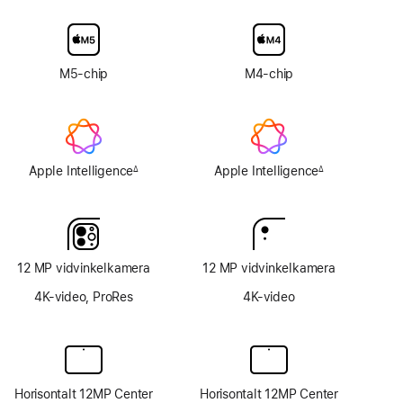
kan
ikke
tilvælges
M5-chip
M4-chip
Apple Intelligence
Apple Intelligence
∆
∆
Fodnote
Fodnote
12 MP vidvinkelkamera
12 MP vidvinkelkamera
4K-video, ProRes
4K-video
Horisontalt 12MP Center
Horisontalt 12MP Center