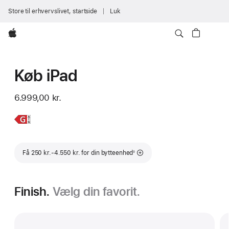
Store til erhvervslivet, startside
Luk
Apple
Køb iPad
6.999,00 kr.
Læs
iPad
mere,
Fodnote
Få 250 kr.-4.550 kr. for din bytteenhed
◊
Finish.
Vælg din favorit.