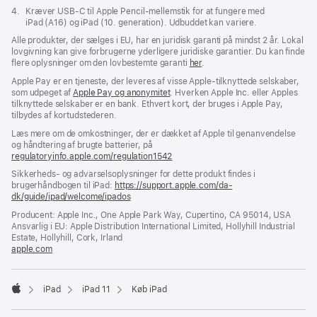
Fodnote
4.
Kræver USB‑C til Apple Pencil-mellemstik for at fungere med
iPad (A16) og iPad (10. generation). Udbuddet kan variere.
Alle produkter, der sælges i EU, har en juridisk garanti på mindst 2 år. Lokal
lovgivning kan give forbrugerne yderligere juridiske garantier. Du kan finde
flere oplysninger om den lovbestemte garanti
her
.
Apple Pay er en tjeneste, der leveres af visse Apple-tilknyttede selskaber,
som udpeget af
Apple Pay og anonymitet
. Hverken Apple Inc. eller Apples
tilknyttede selskaber er en bank. Ethvert kort, der bruges i Apple Pay,
tilbydes af kortudstederen.
Læs mere om de omkostninger, der er dækket af Apple til genanvendelse
og håndtering af brugte batterier, på
regulatoryinfo.apple.com/regulation1542
(åbner
i
Sikkerheds- og advarselsoplysninger for dette produkt findes i
et
brugerhåndbogen til iPad:
https://support.apple.com/da-
nyt
dk/guide/ipad/welcome/ipados
(åbner
vindue)
i
Producent: Apple Inc., One Apple Park Way, Cupertino, CA 95014, USA
et
Ansvarlig i EU: Apple Distribution International Limited, Hollyhill Industrial
nyt
Estate, Hollyhill, Cork, Irland
vindue)
apple.com
(åbner
i
et
nyt
iPad
iPad 11
Køb iPad
vindue)
Apple