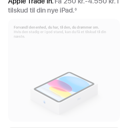
Apple Trade In.
Få 250 kr.-4.550 kr. i
tilskud til din nye iPad.
◊
Fodnote
Forvandl den enhed, du har, til den, du drømmer om.
Hvis den stadig er i god stand, kan du få et tilskud til din
næste.
Apple Trade In.