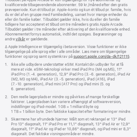
kvalificerede tilbagevendende abonnenter. 59 kr./måned efter den gratis
prøveperiode. Kun ét tilbud pr. Apple‑konto og kun ét tilbud pr. familie, hvis
du er del af en gruppe med Familiedeling, uanset hvor mange enheder du
eller din familie køber. Tilbuddet gælder ikke, hvis du eller din familie
tidligere har accepteret et tilbud om tre måneders gratis Apple Arcade.
Tilbuddet gælder i tre måneder efter aktivering af den kvalificerede enhed.
Abonnementet fornys automatisk, indtil det opsiges. Begræsninger og
andre
vilkår
er gældende.
Fodnote
∆ Apple Intelligence er tilgængelig i betaversion. Visse funktioner er ikke
tilgængelige på alle sprog eller i alle områder. Læs mere om tilgængelige
funktioner og sprog samt systemkrav på
support.apple.com/da-dk/121115
(Åb
.
i
Fodnote
1.
Ikke alle udbydere understøtter eSIM. Kontakt din udbyder for at få
et
mere at vide. eSIM-teknologi virker med iPad Pro (M4 og M5), 11"
nyt
iPad Pro (1.‑4. generation), 12,9" iPad Pro (3.‑6. generation), iPad Air
vind
(M2, M3 og M4), iPad Air (3.‑5. generation), iPad (A16), iPad
(7.‑10. generation), iPad mini (A17 Pro) og iPad mini (5. og
6. generation).
Fodnote
2.
Den reelle lagerplads er mindre og påvirkes af mange forskellige
faktorer. Lagerpladsen kan variere afhængigt af softwareversion,
indstillinger og iPad-model. 1 GB = 1 milliard byte og
1 TB = 1 billion byte. Den faktiske kapacitet efter formatering er mindre.
Fodnote
3.
Skærmene har afrundede hjørner. Målt som et rektangel er 13" iPad
Pro 13" diagonalt, 11" iPad Pro er 11,1" diagonalt, 13" iPad Air er 12,9"
diagonalt, 11" iPad Air og iPad er 10,86" diagonalt, og iPad mini er 8,3"
diagonalt. Det faktiske visningsområde er mindre.