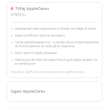
Tilføj AppleCare+
579,00 kr.
Ubegrænset antal reparationer af skader som følge af uheld
§
Fodnote
Apple-certificeret service og support
Hurtig udskiftningsservice – vi sender dig en erstatningsenhed,
så du ikke behøver at vente på en reparation
Først i køen til Apples eksperter
Dækning af din iPad, din Apple Pencil og dit Apple-tastatur for
en samlet pris
§§
Fodnote
Inkluderer afgift på forsikringspræmie til gældende sats
Ingen AppleCare+