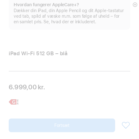
Hvordan fungerer AppleCare+?
Vi
Dækker din iPad, din Apple Pencil og dit Apple-tastatur
m
ved tab, spild af væske m.m. som følge af uheld – for
en samlet pris. Se, hvad der er inkluderet.
iPad Wi-Fi 512 GB – blå
6.999,00 kr.
Læs
iPad
mere,
Fortsæt