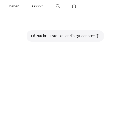
Tilbehør
Support
Fodnote
Få 200 kr.-1.800 kr. for din bytteenhed
∆