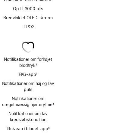
Op til 3000 nits
Bredvinklet OLED-skærm
LTPO3
Notifikationer om forhøjet
blodtryk
2
Fodnote
EKG-app
3
Fodnote
Notifikationer om høj og lav
puls
Notifikationer om
uregelmæssig hjerterytme
4
Fodnote
Notifikationer om lav
kredsløbskondition
Iltniveau i blodet-app
5
Fodnote