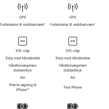
6 m
GPS
GPS
Forbindelse til mobilnetværk
1
Forbindelse til mobilnetværk
1
Fodnote
Fodnote
S10-chip
S10-chip
Svirp med håndleddet
Svirp med håndleddet
Håndbevægelsen
Håndbevægelsen
dobbelttryk
dobbelttryk
Siri
Siri
Præcis søgning til
Find iPhone
iPhone
13
Fodnote