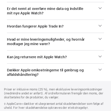
Er det nemt at overføre mine data og indstille
mit nye Apple Watch?
Hvordan fungerer Apple Trade In?
Hvad er mine leveringsmuligheder, og hvornår
modtager jeg mine varer?
Kan jeg returnere mit Apple Watch?
Dækker Apple omkostningerne til genbrug og
affaldshåndtering?
Bundtekst
fodnoter
Priser er inklusive moms (25 %), men eksklusive leveringsomkostninger
(medmindre andet er anført). Af ordreformularen fremgår den moms, der
skal betales for de produkter, du vælger.
Fodnote
◊ AppleCare+ dækker et ubegrænset antal skadehændelser som følge af
uheld. For hver skadehændelse opkræves der et ekstragebyr.