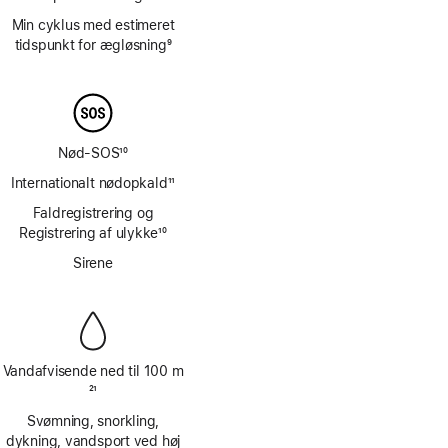
Fodnote
Min cyklus med estimeret
tidspunkt for ægløsning
9
Fodnote
Nød-SOS
10
Fodnote
Internationalt nødopkald
11
Fodnote
Faldregistrering og
Registrering af ulykke
10
Fodnote
Sirene
Vandafvisende ned til 100 m
Fodnote
21
Svømning, snorkling,
dykning, vandsport ved høj