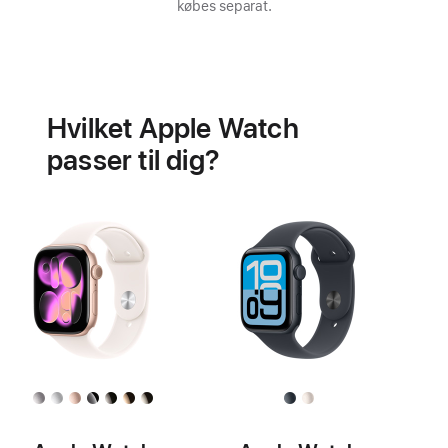
købes separat.
Batteri
Funktioner
til
Hvilket Apple Watch
hjertesundhed
passer til dig?