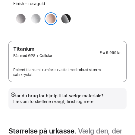
Finish - rosaguld
space
sølv
pianosort
grey
rosaguld
Titanium
Fra
5.999 kr.
Fås med GPS + Cellular
Poleret titanium i rumfartskvalitet med robust skærm i
safirkrystal.
Har du brug for hjælp til at vælge materiale?
Vis
Læs om forskellene i vægt, finish og mere.
mere
Størrelse på urkasse.
Vælg den, der