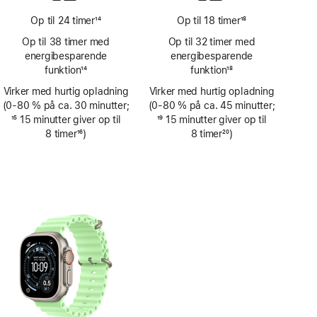
Op til 24 timer
14
Op til 18 timer
18
Fodnote
Fodnote
Op til 38 timer med
Op til 32 timer med
energi­­besparende
energi­­besparende
funktion
14
funktion
18
Fodnote
Fodnote
Virker med hurtig opladning
Virker med hurtig opladning
(0‑80 % på ca. 30 minutter;
(0‑80 % på ca. 45 minutter;
Fodnote
15
15 minutter giver op til
Fodnote
19
15 minutter giver op til
8 timer
16
)
8 timer
20
)
Fodnote
Fodnote