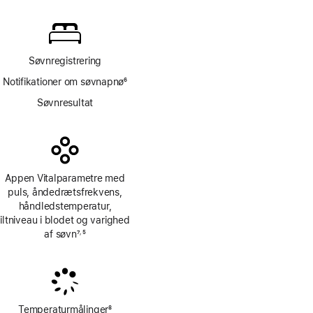
Søvnregistrering
Notifikationer om søvnapnø
6
Fodnote
Søvnresultat
Appen Vitalparametre med
puls, åndedrætsfrekvens,
håndledstemperatur,
iltniveau i blodet og varighed
af søvn
7
5
,
Fodnote
Fodnote
Temperaturmålinger
8