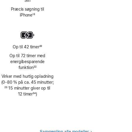
Siri
Præcis søgning til
iPhone
13
Fodnote
Op til 42 timer
22
Fodnote
Op til 72 timer med
energi­­besparende
funktion
22
Fodnote
Virker med hurtig opladning
(0‑80 % på ca. 45 minutter;
Fodnote
23
15 minutter giver op til
12 timer
24
)
Fodnote
Sammenlign alle modeller.