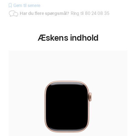
Gem til senere
Har du flere spørgsmål?
Ring til 80 24 08 35
Æskens indhold