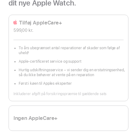
dit nye Apple Watch.
Tilføj AppleCare+
599,00 kr.
To års ubegrænset antal reparationer af skader som følge af
uheld
◊
Fodnote
Apple-certificeret service og support
Hurtig udskiftningsservice – vi sender dig en erstatningsenhed,
så du ikke behøver at vente på en reparation
Først i køen til Apples eksperter
Inkluderer afgift på forsikringspræmie til gældende sats
Ingen AppleCare+