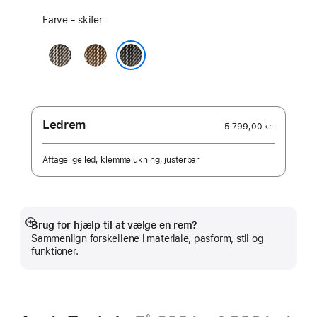
Vælg
Farve - skifer
en
farve:
naturlig
guld
skifer
Ledrem
5.799,00 kr.
Aftagelige led, klemmelukning, justerbar
Brug for hjælp til at vælge en rem?
Vis
Sammenlign forskellene i materiale, pasform, stil og
mere
funktioner.