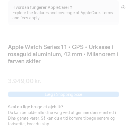
Hvordan fungerer AppleCare+?
Vi
Explore the features and coverage of AppleCare. Terms
m
and fees apply.
Apple Watch Series 11 • GPS • Urkasse i
rosaguld aluminium, 42 mm • Milanorem i
farven skifer
3.949,00 kr.
Læg i Shoppingpose
Skal du lige bruge et øjeblik?
Du kan beholde alle dine valg ved at gemme denne enhed i
Dine gemte varer. Så kan du altid komme tilbage senere og
fortsætte, hvor du slap.