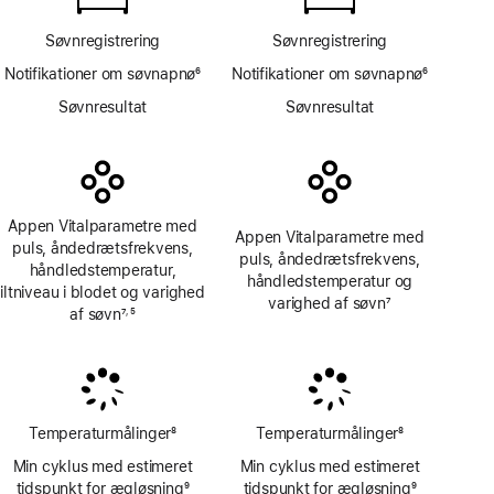
app
Søvnregistrering
Søvnregistrering
Notifikationer om søvnapnø
6
Notifikationer om søvnapnø
6
Fodnote
Fodnote
Søvnresultat
Søvnresultat
Appen Vitalparametre med
Appen Vitalparametre med
puls, åndedrætsfrekvens,
puls, åndedrætsfrekvens,
håndledstemperatur,
håndledstemperatur og
iltniveau i blodet og varighed
varighed af søvn
7
af søvn
7
5
,
Fodnote
Fodnote
Fodnote
Temperaturmålinger
8
Temperaturmålinger
8
Fodnote
Fodnote
Min cyklus med estimeret
Min cyklus med estimeret
tidspunkt for ægløsning
9
tidspunkt for ægløsning
9