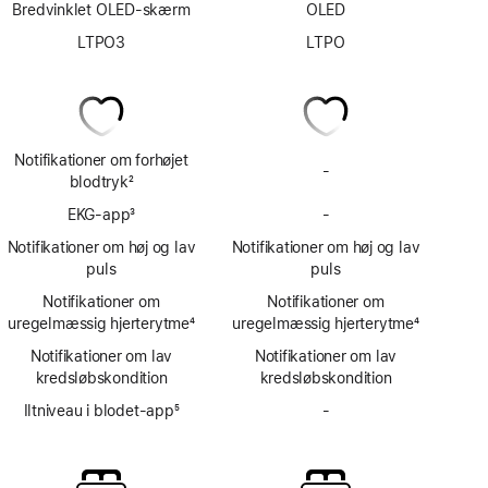
Bredvinklet OLED-skærm
OLED
LTPO3
LTPO
Notifikationer om forhøjet
-
Ingen
blodtryk
2
notifikationer
Fodnote
EKG-app
3
-
om
Ingen
Fodnote
forhøjet
EKG-
Notifikationer om høj og lav
Notifikationer om høj og lav
blodtryk
app
puls
puls
Notifikationer om
Notifikationer om
uregelmæssig hjerterytme
4
uregelmæssig hjerterytme
4
Fodnote
Fodnote
Notifikationer om lav
Notifikationer om lav
kredsløbskondition
kredsløbskondition
Iltniveau i blodet-app
5
-
Ingen
Fodnote
Iltniveau
i
blodet-