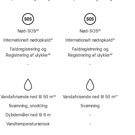
Fodnote
Fodnote
Nød-SOS
10
Nød-SOS
10
Fodnote
Fodnote
Internationalt nødopkald
11
Internationalt nødopkald
11
Fodnote
Fodnote
Faldregistrering og
Faldregistrering og
Registrering af ulykke
10
Registrering af ulykke
10
Fodnote
Fodnote
-
Ingen
-
Ingen
sirene
sirene
Vandafvisende ned til 50 m
12
Vandafvisende ned til 50 m
17
Fodnote
Fodnote
Svømning, snorkling
Svømning
Dybdemåler ned til 6 m
-
Ingen
dybdemåler
Vandtemperatursensor
-
Ingen
ned
vandtemperatursensor
til