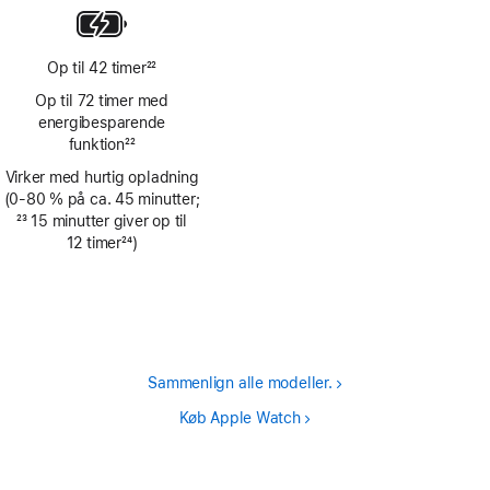
Op til 42 timer
22
Fodnote
Op til 72 timer med
energi­­besparende
funktion
22
Fodnote
Virker med hurtig opladning
(0‑80 % på ca. 45 minutter;
Fodnote
23
15 minutter giver op til
12 timer
24
)
Fodnote
Sammenlign alle modeller.
Køb Apple Watch