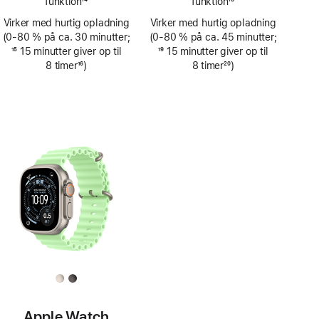
funktion
14
funktion
18
Fodnote
Fodnote
Virker med hurtig opladning
Virker med hurtig opladning
(0‑80 % på ca. 30 minutter;
(0‑80 % på ca. 45 minutter;
Fodnote
15
15 minutter giver op til
Fodnote
19
15 minutter giver op til
8 timer
16
)
8 timer
20
)
Fodnote
Fodnote
Apple Watch