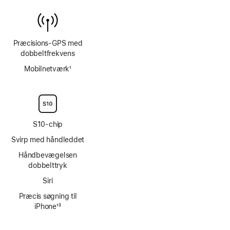
Præcisions-GPS med
dobbeltfrekvens
Mobilnetværk
1
Fodnote
S10-chip
Svirp med håndleddet
Håndbevægelsen
dobbelttryk
Siri
Præcis søgning til
iPhone
13
Fodnote