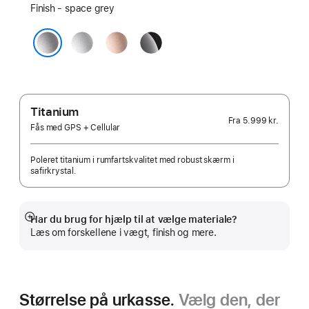
Finish - space grey
sølv
rosaguld
pianosort
space grey
Titanium
Fra
5.999 kr.
Fås med GPS + Cellular
Poleret titanium i rumfartskvalitet med robust skærm i
safirkrystal.
Har du brug for hjælp til at vælge materiale?
Vis
Læs om forskellene i vægt, finish og mere.
mere
Størrelse på urkasse.
Vælg den, der