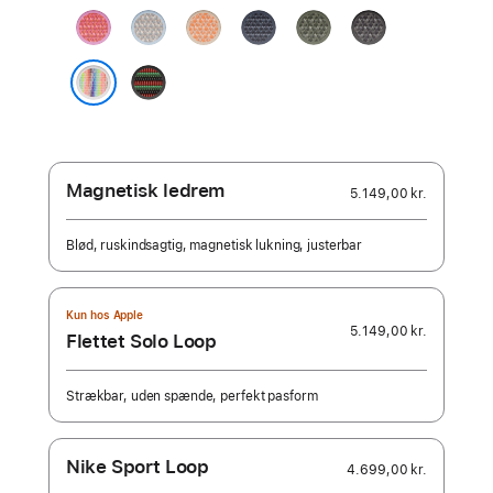
guavapink
blå
kantalupmelon
stålblå
skovgrøn
mørkegrå
tågedis
Black Unity
–
Pride Edition
Unity Rhythm
Magnetisk ledrem
5.149,00 kr.
Blød, ruskindsagtig, magnetisk lukning, justerbar
Kun hos Apple
5.149,00 kr.
Flettet Solo Loop
Strækbar, uden spænde, perfekt pasform
Nike Sport Loop
4.699,00 kr.