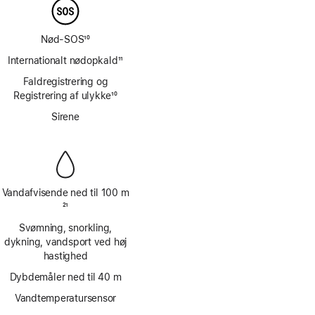
Nød-SOS
10
Fodnote
Internationalt nødopkald
11
Fodnote
Faldregistrering og
Registrering af ulykke
10
Fodnote
Sirene
Vandafvisende ned til 100 m
Fodnote
21
Svømning, snorkling,
dykning, vandsport ved høj
hastighed
Dybdemåler ned til 40 m
Vandtemperatursensor