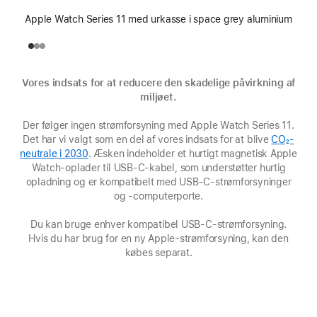
Apple Watch Series 11 med urkasse i space grey aluminium
Vores indsats for at reducere den skadelige påvirkning af
miljøet.
Der følger ingen strømforsyning med Apple Watch Series 11.
Det har vi valgt som en del af vores indsats for at blive
CO₂-
neutrale i 2030
(Åbner
. Æsken indeholder et hurtigt magnetisk Apple
Watch-oplader til USB-C-kabel, som understøtter hurtig
i
opladning og er kompatibelt med USB-C-strømforsyninger
et
nyt
og -computerporte.
vindue)
Du kan bruge enhver kompatibel USB-C-strømforsyning.
Hvis du har brug for en ny Apple-strømforsyning, kan den
købes separat.
Batteri
Funktioner