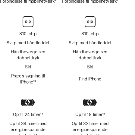
Forbindelse til mobilnetværk
1
Forbindelse til mobilnetværk
1
Fodnote
Fodnote
S10-chip
S10-chip
Svirp med håndleddet
Svirp med håndleddet
Håndbevægelsen
Håndbevægelsen
dobbelttryk
dobbelttryk
Siri
Siri
Præcis søgning til
Find iPhone
iPhone
13
Fodnote
Op til 24 timer
14
Op til 18 timer
18
Fodnote
Fodnote
Op til 38 timer med
Op til 32 timer med
energi­­besparende
energi­­besparende