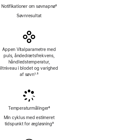
Notifikationer om søvnapnø
6
Fodnote
Søvnresultat
Appen Vitalparametre med
puls, åndedrætsfrekvens,
håndledstemperatur,
iltniveau i blodet og varighed
af søvn
7
5
,
Fodnote
Fodnote
Temperaturmålinger
8
Fodnote
Min cyklus med estimeret
tidspunkt for ægløsning
9
Fodnote