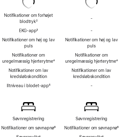
Notifikationer om forhøjet
-
Ingen
blodtryk
2
notifikationer
Fodnote
EKG-app
3
-
om
Ingen
Fodnote
forhøjet
EKG-
Notifikationer om høj og lav
Notifikationer om høj og lav
blodtryk
app
puls
puls
Notifikationer om
Notifikationer om
uregelmæssig hjerterytme
4
uregelmæssig hjerterytme
4
Fodnote
Fodnote
Notifikationer om lav
Notifikationer om lav
kredsløbskondition
kredsløbskondition
Iltniveau i blodet-app
5
-
Ingen
Fodnote
Iltniveau
i
blodet-
app
Søvnregistrering
Søvnregistrering
Notifikationer om søvnapnø
6
Notifikationer om søvnapnø
6
Fodnote
Fodnote
Søvnresultat
Søvnresultat