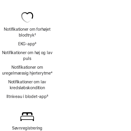
Notifikationer om forhøjet
blodtryk
2
Fodnote
EKG-app
3
Fodnote
Notifikationer om høj og lav
puls
Notifikationer om
uregelmæssig hjerterytme
4
Fodnote
Notifikationer om lav
kredsløbskondition
Iltniveau i blodet-app
5
Fodnote
Søvnregistrering