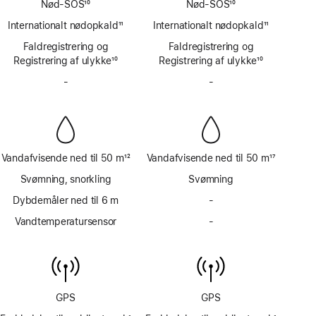
Nød-SOS
10
Nød-SOS
10
Fodnote
Fodnote
Internationalt nødopkald
11
Internationalt nødopkald
11
Fodnote
Fodnote
Faldregistrering og
Faldregistrering og
Registrering af ulykke
10
Registrering af ulykke
10
Fodnote
Fodnote
-
Ingen
-
Ingen
sirene
sirene
Vandafvisende ned til 50 m
12
Vandafvisende ned til 50 m
17
Fodnote
Fodnote
Svømning, snorkling
Svømning
Dybdemåler ned til 6 m
-
Ingen
dybdemåler
Vandtemperatursensor
-
Ingen
ned
vandtemperatursensor
til
6 m
GPS
GPS