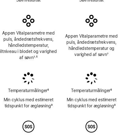
Appen Vitalparametre med
Appen Vitalparametre med
puls, åndedrætsfrekvens,
puls, åndedrætsfrekvens,
håndledstemperatur,
håndledstemperatur og
iltniveau i blodet og varighed
varighed af søvn
7
af søvn
7
5
,
Fodnote
Fodnote
Fodnote
Temperaturmålinger
8
Temperaturmålinger
8
Fodnote
Fodnote
Min cyklus med estimeret
Min cyklus med estimeret
tidspunkt for ægløsning
9
tidspunkt for ægløsning
9
Fodnote
Fodnote