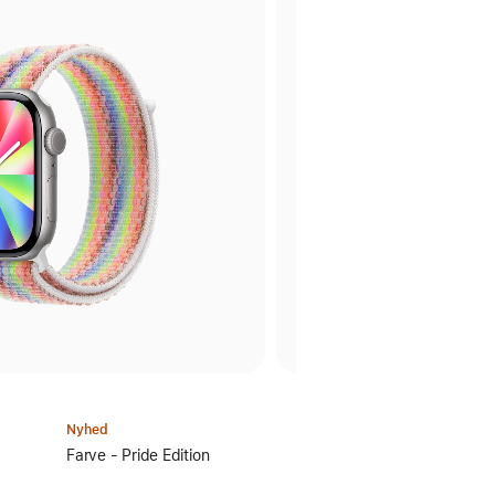
Nyhed
Vælg
Farve - Pride Edition
en
farve: