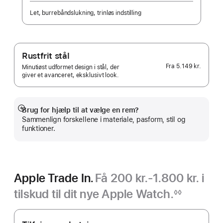
Let, burrebåndslukning, trinløs indstilling
Rustfrit stål
Fra
5.149 kr.
Minutiøst udformet design i stål, der
giver et avanceret, eksklusivt look.
Brug for hjælp til at vælge en rem?
Vis
Sammenlign forskellene i materiale, pasform, stil og
mere
funktioner.
Apple Trade In.
Få 200 kr.-1.800 kr. i
tilskud til dit nye Apple Watch.
◊◊
Fodnote
Apple Trade In.