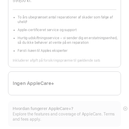
599,00 kr.
To års ubegrænset antal reparationer af skader som følge af
uheld
◊
Fodnote
Apple-certificeret service og support
Hurtig udskiftningsservice – vi sender dig en erstatningsenhed,
så du ikke behøver at vente på en reparation
Først i køen til Apples eksperter
Inkluderer afgift på forsikringspræmie til gældende sats
Ingen AppleCare+
Hvordan fungerer AppleCare+?
Vi
Explore the features and coverage of AppleCare. Terms
m
and fees apply.