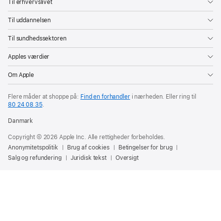
Til erhvervslivet
Til uddannelsen
Til sundhedssektoren
Apples værdier
Om Apple
Flere måder at shoppe på:
Find en forhandler
i nærheden. Eller ring til
80 24 08 35
.
Danmark
Copyright © 2026 Apple Inc. Alle rettigheder forbeholdes.
Anonymitetspolitik
Brug af cookies
Betingelser for brug
Salg og refundering
Juridisk tekst
Oversigt