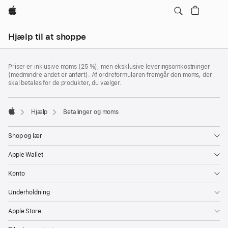
Apple
Lokal
Hjælp til at shoppe
navigation
–
Bundtekst
åbn
fodnoter
Priser er inklusive moms (25 %), men eksklusive leveringsomkostninger
menu
(medmindre andet er anført). Af ordreformularen fremgår den moms, der
skal betales for de produkter, du vælger.
Hjælp
Betalinger og moms
Apple
Shop og lær
Apple Wallet
Konto
Underholdning
Apple Store