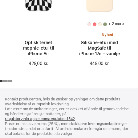
+ 2 mere
Nyhed
Optisk ternet
Silikone-etui med
mophie-etui til
MagSafe til
iPhone Air
iPhone 17e – vanilje
429,00 kr.
449,00 kr.
Bundtekst
fodnoter
Kontakt producenten, hvis du ønsker oplysninger om dette produkts
overholdelse af europæisk lovgivning.
Læs mere om de omkostninger, der er dækket af Apple til genanvendelse
og håndtering af brugte batterier, på
regulatoryinfo.apple.com/regulation1542
(åbner
Priser er inklusive moms (25 %), men eksklusive leveringsomkostninger
i
(medmindre andet er anført). Af ordreformularen fremgår den moms, der
et
skal betales for de produkter, du vælger.
nyt