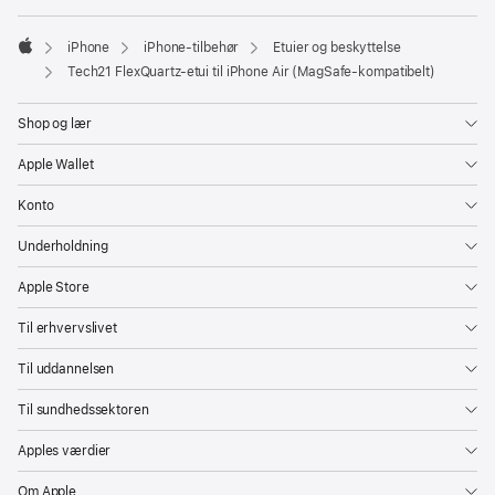
vindue)
iPhone
iPhone-tilbehør
Etuier og beskyttelse
Apple
Tech21 FlexQuartz-etui til iPhone Air (MagSafe-kompatibelt)
Shop og lær
Apple Wallet
Konto
Underholdning
Apple Store
Til erhvervslivet
Til uddannelsen
Til sundhedssektoren
Apples værdier
Om Apple