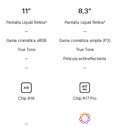
11″
8,3″
Pantalla Liquid Retina
3
Pantalla Liquid Retina
3
Nota
Nota
—
Sin
—
Sin
a
a
tecnología
tecnología
pie
pie
Gama cromática sRGB
Gama cromática amplia (P3)
ProMotion
ProMotion
de
de
True Tone
True Tone
página
página
—
Sin
Película antirreflectante
capa
—
Sin
—
Sin
antirreflectante
opción
opción
de
de
vidrio
vidrio
nanotexturizado
nanotexturizado
en
en
Chip A16
Chip A17 Pro
la
la
pantalla
pantalla
—
Sin