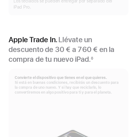
Los teclados se pueden entregar por separado del
iPad Pro.
Apple Trade In.
Llévate un
descuento de 30 € a 760 € en la
compra de tu nuevo iPad.
◊
Nota
a
pie
Convierte el dispositivo que tienes en el que quieres.
de
Si está en buenas condiciones, recibirás un descuento para
página
la compra de uno nuevo. Y si hay que reciclarlo, lo
convertiremos en algo positivo para ti y para el planeta.