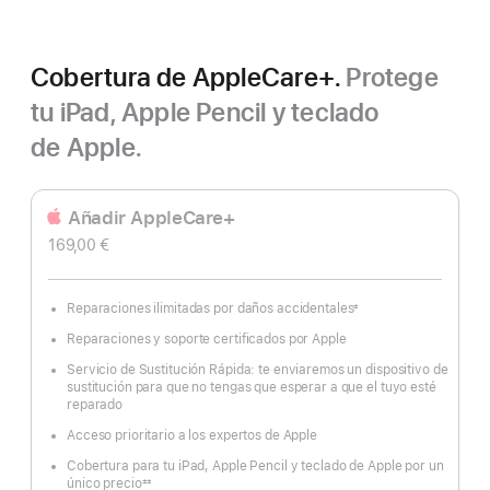
Cobertura de AppleCare+.
Protege
tu iPad, Apple Pencil y teclado
de Apple.
Añadir AppleCare+
169,00 €
Reparaciones ilimitadas por daños accidentales
±
Nota
a
Reparaciones y soporte certificados por Apple
pie
de
página
Servicio de Sustitución Rápida: te enviaremos un dispositivo de
sustitución para que no tengas que esperar a que el tuyo esté
reparado
Acceso prioritario a los expertos de Apple
Cobertura para tu iPad, Apple Pencil y teclado de Apple por un
único precio
±±