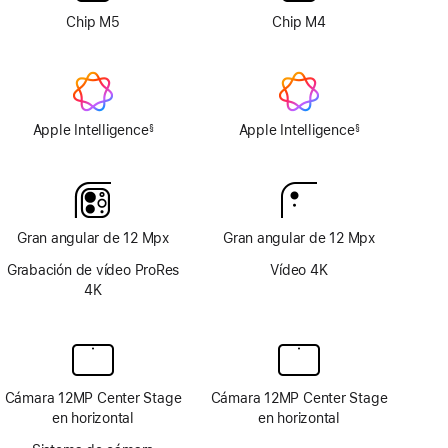
la
Chip M5
Chip M4
pantalla
Apple Intelligence
Apple Intelligence
§
§
Nota
Nota
a
a
pie
pie
de
de
página
página
Gran angular de 12 Mpx
Gran angular de 12 Mpx
Grabación de vídeo ProRes
Vídeo 4K
4K
Cámara 12MP Center Stage
Cámara 12MP Center Stage
en horizontal
en horizontal