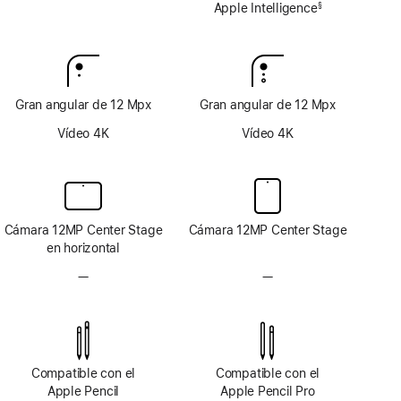
Apple
Apple Intelligence
§
Nota
Intelligence
a
pie
de
página
Gran angular de 12 Mpx
Gran angular de 12 Mpx
Vídeo 4K
Vídeo 4K
Cámara 12MP Center Stage
Cámara 12MP Center Stage
en horizontal
—
Sin
—
Sin
sistema
sistema
de cámara
de cámara
TrueDepth
TrueDepth
Compatible con el
Compatible con el
Apple Pencil
Apple Pencil Pro