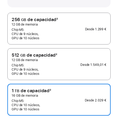
256
de capacidad
2
GB
Nota
12 GB de memoria
Desde
1.299 €
a
Chip M5:
CPU de 9 núcleos,
pie
GPU de 10 núcleos
de
página
512
de capacidad
2
GB
Nota
12 GB de memoria
Desde
1.549,01 €
a
Chip M5:
CPU de 9 núcleos,
pie
GPU de 10 núcleos
de
página
1
de capacidad
2
TB
Nota
16 GB de memoria
Desde
2.029 €
a
Chip M5:
CPU de 10 núcleos,
pie
GPU de 10 núcleos
de