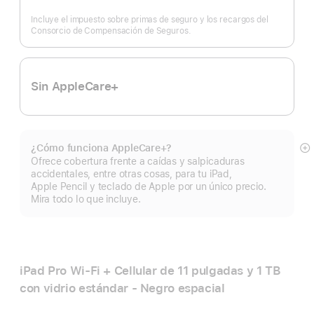
Nota
a
pie
Incluye el impuesto sobre primas de seguro y los recargos del
de
página
Consorcio de Compensación de Seguros.
Sin AppleCare+
¿Cómo funciona AppleCare+?
Mo
Ofrece cobertura frente a caídas y salpicaduras
m
accidentales, entre otras cosas, para tu iPad,
Apple Pencil y teclado de Apple por un único precio.
Mira todo lo que incluye.
iPad Pro Wi‑Fi + Cellular de 11 pulgadas y 1 TB
con vidrio estándar - Negro espacial