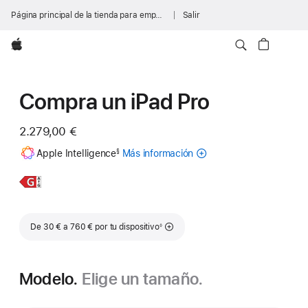
Página principal de la tienda para empresas
Salir
Apple
Compra un iPad Pro
2.279,00 €
Nota
Apple Intelligence
Más información
sobre
§
a
pie
Apple Intelligence
de
para
Más
iPad
página
el
información,
Pro
iPad
de 11 pulgadas
Nota a pie de página
De 30 € a 760 € por tu dispositivo
◊
Modelo.
Elige un tamaño.