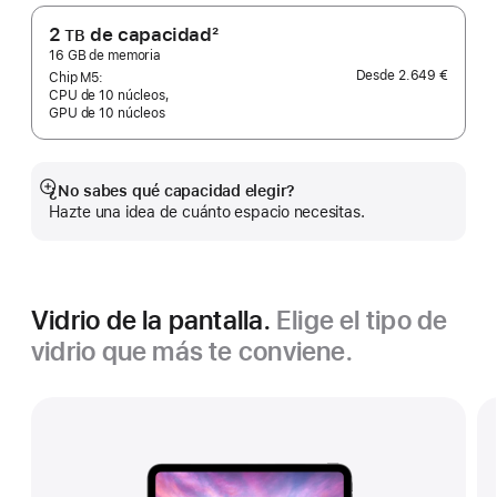
página
2
de capacidad
2
TB
Nota
16 GB de memoria
Desde
2.649 €
a
Chip M5:
CPU de 10 núcleos,
pie
GPU de 10 núcleos
de
página
¿No sabes qué capacidad elegir?
Mostrar
Hazte una idea de cuánto espacio necesitas.
más
Vidrio de la pantalla.
Elige el tipo de
vidrio que más te conviene.