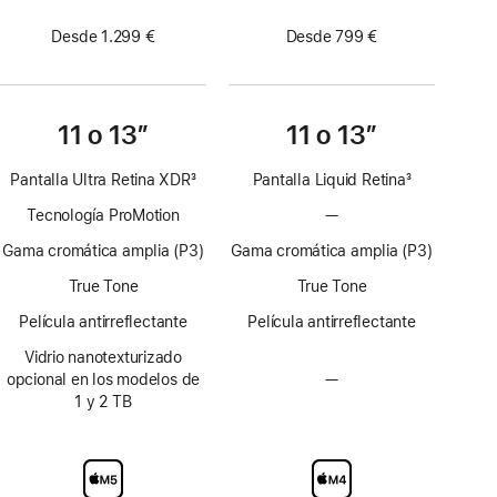
Desde 1.299 €
Desde 799 €
11 o 13″
11 o 13″
Pantalla Ultra Retina XDR
3
Pantalla Liquid Retina
3
Nota
Nota
Tecnología ProMotion
—
Sin
a
a
tecnología
pie
pie
Gama cromática amplia (P3)
Gama cromática amplia (P3)
ProMotion
de
de
True Tone
True Tone
página
página
Película antirreflectante
Película antirreflectante
Vidrio nanotexturizado
opcional en los modelos de
—
Sin
1 y 2 TB
opción
de
vidrio
nanotexturizado
en