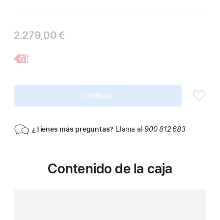
2.279,00 €
Más
iPad
información,
Pro
de 11 pulgadas
Continuar
¿Tienes más preguntas?
Llama al
900 812 683
Contenido de la caja