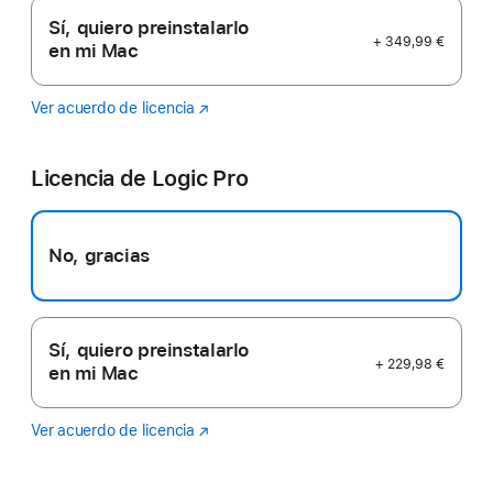
Sí, quiero preinstalarlo
+ 349,99 €
en mi Mac
Ver acuerdo de licencia
Final
(Se
Cut
abre
Pro
en
Licencia de Logic Pro
una
ventana
nueva)
No, gracias
Sí, quiero preinstalarlo
+ 229,98 €
en mi Mac
Ver acuerdo de licencia
Logic
(Se
Pro
abre
en