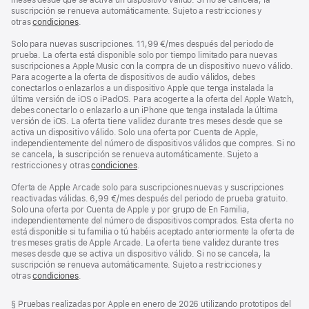
suscripción se renueva automáticamente. Sujeto a restricciones y
otras
condiciones
.
Solo para nuevas suscripciones. 11,99 €/mes después del periodo de
prueba. La oferta está disponible solo por tiempo limitado para nuevas
suscripciones a Apple Music con la compra de un dispositivo nuevo válido.
Para acogerte a la oferta de dispositivos de audio válidos, debes
conectarlos o enlazarlos a un dispositivo Apple que tenga instalada la
última versión de iOS o iPadOS. Para acogerte a la oferta del Apple Watch,
debes conectarlo o enlazarlo a un iPhone que tenga instalada la última
versión de iOS. La oferta tiene validez durante tres meses desde que se
activa un dispositivo válido. Solo una oferta por Cuenta de Apple,
independientemente del número de dispositivos válidos que compres. Si no
se cancela, la suscripción se renueva automáticamente. Sujeto a
restricciones y otras
condiciones
.
Oferta de Apple Arcade solo para suscripciones nuevas y suscripciones
reactivadas válidas. 6,99 €/mes después del periodo de prueba gratuito.
Solo una oferta por Cuenta de Apple y por grupo de En Familia,
independientemente del número de dispositivos comprados. Esta oferta no
está disponible si tu familia o tú habéis aceptado anteriormente la oferta de
tres meses gratis de Apple Arcade. La oferta tiene validez durante tres
meses desde que se activa un dispositivo válido. Si no se cancela, la
suscripción se renueva automáticamente. Sujeto a restricciones y
otras
condiciones
.
Nota
§ Pruebas realizadas por Apple en enero de 2026 utilizando prototipos del