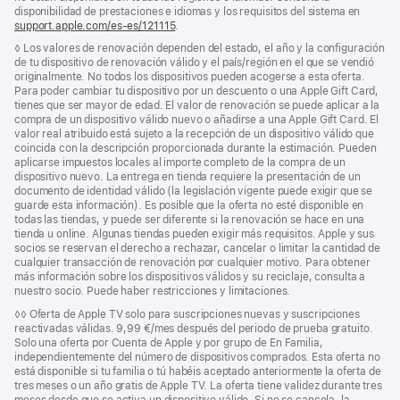
página
pie
disponibilidad de prestaciones e idiomas y los requisitos del sistema en
de
support.apple.com/es-es/121115
(Se
.
página
abre
Nota
◊ Los valores de renovación dependen del estado, el año y la configuración
en
a
de tu dispositivo de renovación válido y el país/región en el que se vendió
una
pie
originalmente. No todos los dispositivos pueden acogerse a esta oferta.
ventana
de
Para poder cambiar tu dispositivo por un descuento o una Apple Gift Card,
nueva)
página
tienes que ser mayor de edad. El valor de renovación se puede aplicar a la
compra de un dispositivo válido nuevo o añadirse a una Apple Gift Card. El
valor real atribuido está sujeto a la recepción de un dispositivo válido que
coincida con la descripción proporcionada durante la estimación. Pueden
aplicarse impuestos locales al importe completo de la compra de un
dispositivo nuevo. La entrega en tienda requiere la presentación de un
documento de identidad válido (la legislación vigente puede exigir que se
guarde esta información). Es posible que la oferta no esté disponible en
todas las tiendas, y puede ser diferente si la renovación se hace en una
tienda u online. Algunas tiendas pueden exigir más requisitos. Apple y sus
socios se reservan el derecho a rechazar, cancelar o limitar la cantidad de
cualquier transacción de renovación por cualquier motivo. Para obtener
más información sobre los dispositivos válidos y su reciclaje, consulta a
nuestro socio. Puede haber restricciones y limitaciones.
Nota
◊◊ Oferta de Apple TV solo para suscripciones nuevas y suscripciones
a
reactivadas válidas. 9,99 €/mes después del periodo de prueba gratuito.
pie
Solo una oferta por Cuenta de Apple y por grupo de En Familia,
de
independientemente del número de dispositivos comprados. Esta oferta no
página
está disponible si tu familia o tú habéis aceptado anteriormente la oferta de
tres meses o un año gratis de Apple TV. La oferta tiene validez durante tres
meses desde que se activa un dispositivo válido. Si no se cancela, la