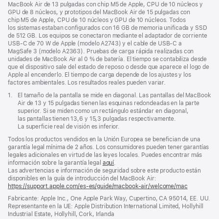
a
MacBook Air de 13 pulgadas con chip M5 de Apple, CPU de 10 núcleos y
pie
GPU de 8 núcleos, y prototipos del MacBook Air de 15 pulgadas con
de
chip M5 de Apple, CPU de 10 núcleos y GPU de 10 núcleos. Todos
página
los sistemas estaban configurados con 16 GB de memoria unificada y SSD
de 512 GB. Los equipos se conectaron mediante el adaptador de corriente
USB‑C de 70 W de Apple (modelo A2743) y el cable de USB‑C a
MagSafe 3 (modelo A2363). Pruebas de carga rápida realizadas con
unidades de MacBook Air al 0 % de batería. El tiempo se contabiliza desde
que el dispositivo sale del estado de reposo o desde que aparece el logo de
Apple al encenderlo. El tiempo de carga depende de los ajustes y los
factores ambientales. Los resultados reales pueden variar.
Nota
1.
El tamaño de la pantalla se mide en diagonal. Las pantallas del MacBook
a
Air de 13 y 15 pulgadas tienen las esquinas redondeadas en la parte
pie
superior. Si se miden como un rectángulo estándar en diagonal,
de
las pantallas tienen 13,6 y 15,3 pulgadas respectivamente.
página
La superficie real de visión es inferior.
Todos los productos vendidos en la Unión Europea se benefician de una
garantía legal mínima de 2 años. Los consumidores pueden tener garantías
legales adicionales en virtud de las leyes locales. Puedes encontrar más
información sobre la garantía legal
aquí
.
Las advertencias e información de seguridad sobre este producto están
disponibles en la guía de introducción del MacBook Air:
https://support.apple.com/es-es/guide/macbook-air/welcome/mac
(se
abre
Fabricante: Apple Inc., One Apple Park Way, Cupertino, CA 95014, EE. UU.
en
Representante en la UE: Apple Distribution International Limited, Hollyhill
una
Industrial Estate, Hollyhill, Cork, Irlanda
ventana