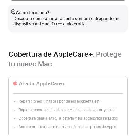
¿Cómo funciona?
Mostrar
Descubre cómo ahorrar en esta compra entregando un
más
dispositivo antiguo. O recíclalo gratis.
Cobertura de AppleCare+.
Protege
tu nuevo Mac.
Añadir AppleCare+
Reparaciones ilimitadas por daños accidentales
§§
Nota
a
Reparaciones certificadas por Apple con piezas originales
pie
de
página
Cobertura para el Mac, la batería y los accesorios incluidos
Acceso prioritario e ininterrumpido a los expertos de Apple