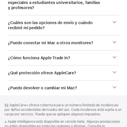
especiales a estudiantes universitarios, familias
y profesores?
¿Cuáles son las opciones de envío y cuándo
recibiré mi pedido?
¿Puedo conectar mi Mac a otros monitores?
¿Cómo funciona Apple Trade In?
¿Qué protección ofrece AppleCare?
¿Puedo devolver o cambiar mi Mac?
Nota
Notas
Nota
§§ AppleCare+ ofrece cobertura para un número ilimitado de incidencias
al
a
a
por daños accidentales derivados del uso. Cada incidencia está sujeta a un
pie
pie
pie
cargo por servicio. Puede que se apliquen algunos impuestos.
de
de
Nota
± Apple Intelligence está disponible en versión beta. Algunas prestaciones
página
a
no están disponibles en todas las regiones o idiomas. Consulta la