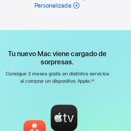
Personalizada
Tu nuevo Mac viene cargado de
sorpresas.
Consigue 3 meses gratis en distintos servicios
al comprar un dispositivo Apple.
◊◊
Nota
a
pie
de
página