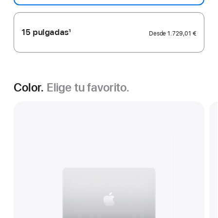
a
pie
de
15 pulgadas
1
Desde
1.729,01 €
página
Nota
a
pie
de
página
Color.
Elige tu favorito.