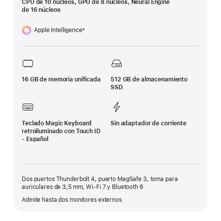
CPU de 10 núcleos, GPU de 8 núcleos, Neural Engine
de 16 núcleos
Apple Intelligence
±
Nota
a
pie
de
página
16 GB de memoria unificada
512 GB de almacenamiento
SSD
Teclado Magic Keyboard
Sin adaptador de corriente
retroiluminado con Touch ID
- Español
Dos puertos Thunderbolt 4, puerto MagSafe 3, toma para
auriculares de 3,5 mm, Wi-Fi 7 y Bluetooth 6
Admite hasta dos monitores externos