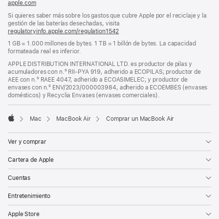
apple.com
(se
nueva)
abre
Si quieres saber más sobre los gastos que cubre Apple por el reciclaje y la
en
gestión de las baterías desechadas, visita
una
regulatoryinfo.apple.com/regulation1542
(se
ventana
abre
nueva)
1 GB = 1.000 millones de bytes. 1 TB = 1 billón de bytes. La capacidad
en
formateada real es inferior.
una
ventana
APPLE DISTRIBUTION INTERNATIONAL LTD. es productor de pilas y
nueva)
acumuladores con n.º RII-PYA 919, adherido a ECOPILAS; productor de
AEE con n.º RAEE 4047, adherido a ECOASIMELEC; y productor de
envases con n.º ENV/2023/000003984, adherido a ECOEMBES (envases
domésticos) y Recyclia Envases (envases comerciales).
Mac
MacBook Air
Comprar un MacBook Air
Apple
Ver y comprar
Cartera de Apple
Cuentas
Entretenimiento
Apple Store