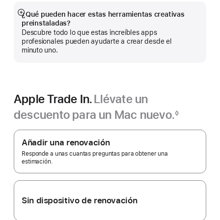
una
ventana
¿Qué pueden hacer estas herramientas creativas
Mostrar
nueva)
preinstaladas?
más
Descubre todo lo que estas increíbles apps
profesionales pueden ayudarte a crear desde el
minuto uno.
Apple Trade In.
Llévate un
descuento para un Mac nuevo.‍
◊
Nota
Apple
a
pie
Trade In.
Añadir una renovación
de
página
Responde a unas cuantas preguntas para obtener una
estimación.
Sin dispositivo de renovación