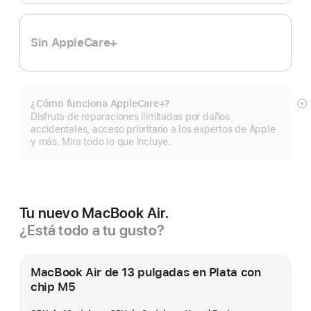
Sin AppleCare+
¿Cómo funciona AppleCare+?
Mo
Disfruta de reparaciones ilimitadas por daños
m
accidentales, acceso prioritario a los expertos de Apple
y más. Mira todo lo que incluye.
Tu nuevo MacBook Air.
¿Está todo a tu gusto?
MacBook Air de 13 pulgadas en Plata con
chip M5