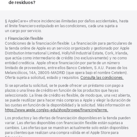
de residuos?
Nota
Notas
Nota
§ AppleCare+ ofrece incidencias ilimitadas por daños accidentales, hasta
al
a
a
el límite financiero estipulado en las condiciones, cada una sujeta a
pie
pie
pie
un cargo por servicio.
de
de
Nota
◊
Financiación flexible
página
a
Condiciones de la financiación flexible: La financiación para particulares de
página
pie
la tienda online de Apple es un servicio organizado y gestionado por Apple
de
Distribution International Limited, Hollyhill Industrial Estate, Cork, Irlanda,
página
que actúa como intermediario de crédito (no exclusivamente) y no como
entidad crediticia. Apple ofrece financiación por parte de un número
limitado de proveedores, entre ellos Banco Cetelem, S.A.U. Paseo de los
Melancólicos, 14A, 28005-MADRID (que opera bajo el nombre Cetelem).
Oferta sujeta a solicitud, estado y requisitos.
Consulta las condiciones.
Si se aprueba tu solicitud, se te puede ofrecer un préstamo con pago a
plazos o una línea de crédito en función de los productos que hayas
seleccionado. La línea de crédito es flexible, de modo que, una vez abierta,
se puede reutilizar para hacer más compras a Apple y elegir la duración de
las cuotas en función de la disponibilidad y la solicitud. Más información en
https://www.apple.com/es-edu/shop/browse/financing/terms.
Los productos y las ofertas de financiación disponibles en la tienda pueden
variar. Las ofertas disponibles con financiación flexible están sujetas a
cambios. Las ofertas que se muestran actualmente solo están disponibles
para clientes que realizan una compra válida en el Apple Store para