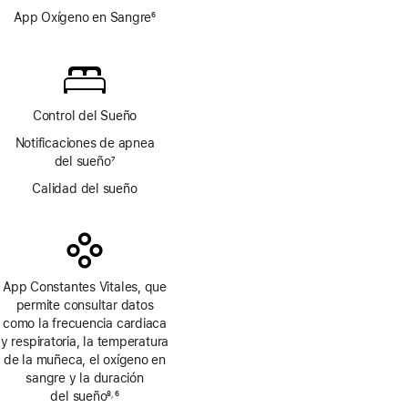
de
App Oxígeno en Sangre
6
página
Nota
a
pie
de
página
Control del Sueño
Notificaciones de apnea
del sueño
7
Nota
Calidad del sueño
a
pie
de
página
App Constantes Vitales, que
permite consultar datos
como la frecuencia cardiaca
y respiratoria, la temperatura
de la muñeca, el oxígeno en
sangre y la duración
del sueño
8
6
,