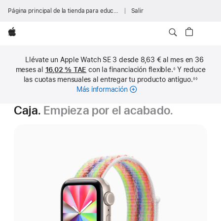
Página principal de la tienda para educación
Salir
Apple
Llévate un Apple Watch SE 3 desde 8,63 € al mes en 36
meses al
16,02 %
TAE
con la financiación flexible.
Y reduce
◊
Nota
las cuotas mensuales al entregar tu producto antiguo.
◊◊
a
Nota
pie
Más información
sobre
a
de
pie
cuotas
página
de
Caja.
Empieza por el acabado.
mensuales
página