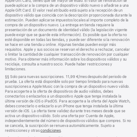
página
Apple Gift Card, tienes que ser mayor de edad. El valor de renovación se
puede aplicar a la compra de un dispositivo válido nuevo o añadirse a una
Apple Gift Card. El valor real atribuido está sujeto a la recepción de un
dispositivo válido que coincida con la descripción proporcionada durante la
estimación. Pueden aplicarse impuestos locales al importe completo de la
compra de un dispositivo nuevo. La entrega en tienda requiere la
presentación de un documento de identidad válido (la legislación vigente
puede exigir que se guarde esta información). Es posible que la oferta no
esté disponible en todas las tiendas, y puede ser diferente si la renovación
se hace en una tienda u online. Algunas tiendas pueden exigir más
requisitos. Apple y sus socios se reservan el derecho a rechazar, cancelar
o limitar la cantidad de cualquier transacción de renovación por cualquier
motivo. Para obtener más información sobre los dispositivos válidos y su
reciclaje, consulta a nuestro socio. Puede haber restricciones y
limitaciones.
Nota
§§
Solo para nuevas suscripciones. 11,99 €/mes después del periodo de
a
prueba. La oferta está disponible solo por tiempo limitado para nuevas
pie
suscripciones a Apple Music con la compra de un dispositivo nuevo válido.
de
Para acogerte a la oferta de dispositivos de audio válidos, debes
página
conectarlos o enlazarlos a un dispositivo Apple que tenga instalada la
última versión de iOS o iPadOS. Para acogerte a la oferta del Apple Watch,
debes conectarlo o enlazarlo a un iPhone que tenga instalada la última
versión de iOS. La oferta tiene validez durante tres meses desde que se
activa un dispositivo válido. Solo una oferta por Cuenta de Apple,
independientemente del número de dispositivos válidos que compres. Si no
se cancela, la suscripción se renueva automáticamente. Sujeto a
restricciones y otras
condiciones
.