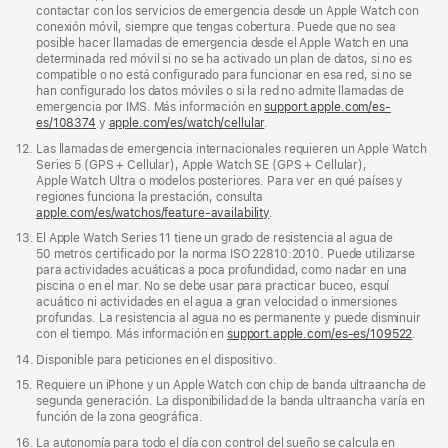
página
pie
contactar con los servicios de emergencia desde un Apple Watch con
de
conexión móvil, siempre que tengas cobertura. Puede que no sea
página
posible hacer llamadas de emergencia desde el Apple Watch en una
determinada red móvil si no se ha activado un plan de datos, si no es
compatible o no está configurado para funcionar en esa red, si no se
han configurado los datos móviles o si la red no admite llamadas de
emergencia por IMS. Más información en
support.apple.com/es-
es/108374
(Se
y
apple.com/es/watch/cellular
.
abre
Nota
12.
Las llamadas de emergencia internacionales requieren un Apple Watch
en
a
Series 5 (GPS + Cellular), Apple Watch SE (GPS + Cellular),
una
pie
Apple Watch Ultra o modelos posteriores. Para ver en qué países y
ventana
de
regiones funciona la prestación, consulta
nueva)
página
apple.com/es/watchos/feature-availability
.
Nota
13.
El Apple Watch Series 11 tiene un grado de resistencia al agua de
a
50 metros certificado por la norma ISO 22810:2010. Puede utilizarse
pie
para actividades acuáticas a poca profundidad, como nadar en una
de
piscina o en el mar. No se debe usar para practicar buceo, esquí
página
acuático ni actividades en el agua a gran velocidad o inmersiones
profundas. La resistencia al agua no es permanente y puede disminuir
con el tiempo. Más información en
support.apple.com/es-es/109522
.
Nota
14.
Disponible para peticiones en el dispositivo.
a
Nota
15.
Requiere un iPhone y un Apple Watch con chip de banda ultraancha de
pie
a
segunda generación. La disponibilidad de la banda ultraancha varía en
de
pie
función de la zona geográfica.
página
de
Nota
16.
La autonomía para todo el día con control del sueño se calcula en