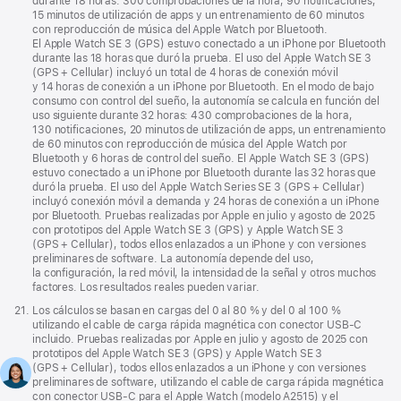
a
durante 18 horas: 300 comprobaciones de la hora, 90 notificaciones,
pie
15 minutos de utilización de apps y un entrenamiento de 60 minutos
de
con reproducción de música del Apple Watch por Bluetooth.
página
El Apple Watch SE 3 (GPS) estuvo conectado a un iPhone por Bluetooth
durante las 18 horas que duró la prueba. El uso del Apple Watch SE 3
(GPS + Cellular) incluyó un total de 4 horas de conexión móvil
y 14 horas de conexión a un iPhone por Bluetooth. En el modo de bajo
consumo con control del sueño, la autonomía se calcula en función del
uso siguiente durante 32 horas: 430 comprobaciones de la hora,
130 notificaciones, 20 minutos de utilización de apps, un entrenamiento
de 60 minutos con reproducción de música del Apple Watch por
Bluetooth y 6 horas de control del sueño. El Apple Watch SE 3 (GPS)
estuvo conectado a un iPhone por Bluetooth durante las 32 horas que
duró la prueba. El uso del Apple Watch Series SE 3 (GPS + Cellular)
incluyó conexión móvil a demanda y 24 horas de conexión a un iPhone
por Bluetooth. Pruebas realizadas por Apple en julio y agosto de 2025
con prototipos del Apple Watch SE 3 (GPS) y Apple Watch SE 3
(GPS + Cellular), todos ellos enlazados a un iPhone y con versiones
preliminares de software. La autonomía depende del uso,
la configuración, la red móvil, la intensidad de la señal y otros muchos
factores. Los resultados reales pueden variar.
Nota
21.
Los cálculos se basan en cargas del 0 al 80 % y del 0 al 100 %
a
utilizando el cable de carga rápida magnética con conector USB‑C
pie
incluido. Pruebas realizadas por Apple en julio y agosto de 2025 con
de
prototipos del Apple Watch SE 3 (GPS) y Apple Watch SE 3
página
(GPS + Cellular), todos ellos enlazados a un iPhone y con versiones
preliminares de software, utilizando el cable de carga rápida magnética
con conector USB‑C para el Apple Watch (modelo A2515) y el