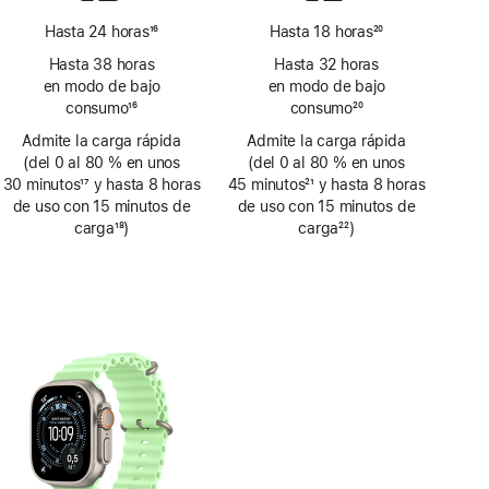
de
página
Hasta 24 horas
16
Hasta 18 horas
20
Nota
Nota
Hasta 38 horas
Hasta 32 horas
a
a
en modo de bajo
en modo de bajo
pie
pie
consumo
16
consumo
20
de
de
Nota
Nota
Admite la carga rápida
página
Admite la carga rápida
página
a
a
(del 0 al 80 % en unos
(del 0 al 80 % en unos
pie
pie
30 minutos
17
y hasta 8 horas
45 minutos
21
y hasta 8 horas
de
de
Nota
de uso con 15 minutos de
Nota
de uso con 15 minutos de
página
página
a
carga
18
)
a
carga
22
)
pie
Nota
pie
Nota
de
a
de
a
página
pie
página
pie
de
de
página
página