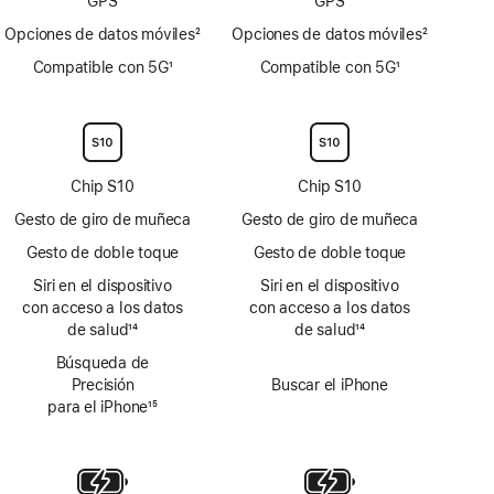
GPS
GPS
Opciones de datos móviles
2
Opciones de datos móviles
2
Nota
Nota
Compatible con 5G
1
Compatible con 5G
1
a
a
Nota
Nota
pie
pie
a
a
de
de
pie
pie
página
página
de
de
página
página
Chip S10
Chip S10
Gesto de giro de muñeca
Gesto de giro de muñeca
Gesto de doble toque
Gesto de doble toque
Siri en el dispositivo
Siri en el dispositivo
con acceso a los datos
con acceso a los datos
de salud
14
de salud
14
Nota
Nota
Búsqueda de
a
a
Precisión
Buscar el iPhone
pie
pie
para el iPhone
15
de
de
Nota
página
página
a
pie