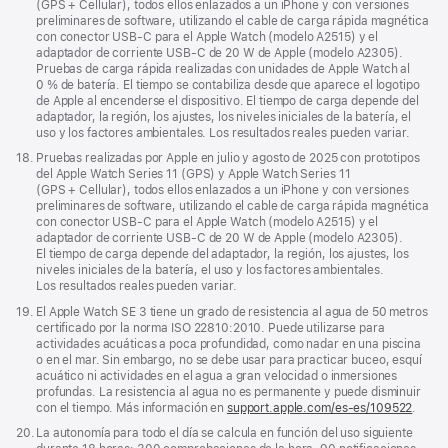
página
(GPS + Cellular), todos ellos enlazados a un iPhone y con versiones
preliminares de software, utilizando el cable de carga rápida magnética
con conector USB‑C para el Apple Watch (modelo A2515) y el
adaptador de corriente USB‑C de 20 W de Apple (modelo A2305).
Pruebas de carga rápida realizadas con unidades de Apple Watch al
0 % de batería. El tiempo se contabiliza desde que aparece el logotipo
de Apple al encenderse el dispositivo. El tiempo de carga depende del
adaptador, la región, los ajustes, los niveles iniciales de la batería, el
uso y los factores ambientales. Los resultados reales pueden variar.
Nota
18.
Pruebas realizadas por Apple en julio y agosto de 2025 con prototipos
a
del Apple Watch Series 11 (GPS) y Apple Watch Series 11
pie
(GPS + Cellular), todos ellos enlazados a un iPhone y con versiones
de
preliminares de software, utilizando el cable de carga rápida magnética
página
con conector USB‑C para el Apple Watch (modelo A2515) y el
adaptador de corriente USB‑C de 20 W de Apple (modelo A2305).
El tiempo de carga depende del adaptador, la región, los ajustes, los
niveles iniciales de la batería, el uso y los factores ambientales.
Los resultados reales pueden variar.
Nota
19.
El Apple Watch SE 3 tiene un grado de resistencia al agua de 50 metros
a
certificado por la norma ISO 22810:2010. Puede utilizarse para
pie
actividades acuáticas a poca profundidad, como nadar en una piscina
de
o en el mar. Sin embargo, no se debe usar para practicar buceo, esquí
página
acuático ni actividades en el agua a gran velocidad o inmersiones
profundas. La resistencia al agua no es permanente y puede disminuir
con el tiempo. Más información en
support.apple.com/es-es/109522
.
Nota
20.
La autonomía para todo el día se calcula en función del uso siguiente