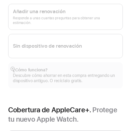
Apple
a
pie
Trade In.
Añadir una renovación
de
página
Responde a unas cuantas preguntas para obtener una
estimación.
Sin dispositivo de renovación
¿Cómo funciona?
Mostrar
Descubre cómo ahorrar en esta compra entregando un
más
dispositivo antiguo. O recíclalo gratis.
Cobertura de AppleCare+.
Protege
tu nuevo Apple Watch.