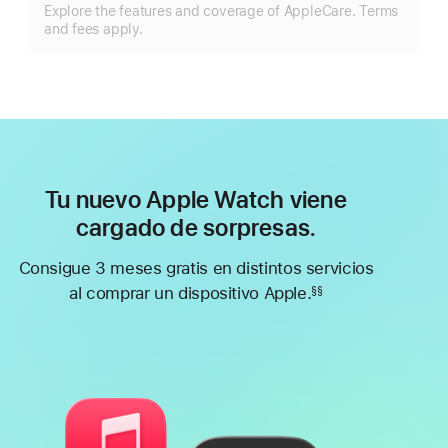
Mo
Explore the features and coverage of AppleCare. Terms
m
and fees apply.
Tu nuevo Apple Watch viene
cargado de sorpresas.
Consigue 3 meses gratis en distintos servicios
al comprar un dispositivo Apple.
§§
Nota
a
pie
de
página