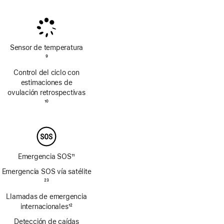
Nota
Nota
a
a
pie
pie
de
de
página
página
Sensor de temperatura
Nota
9
a
Control del ciclo con
pie
estimaciones de
de
ovulación retrospectivas
página
Nota
10
a
pie
de
página
Emergencia SOS
11
Nota
Emergencia SOS vía satélite
a
Nota
23
pie
a
Llamadas de emergencia
de
pie
página
internacionales
12
de
Nota
página
Detección de caídas