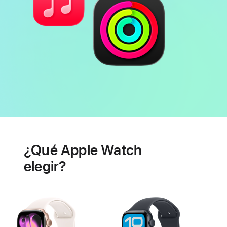
Batería
Prestaciones
de
¿Qué Apple Watch
salud
cardiaca
elegir?