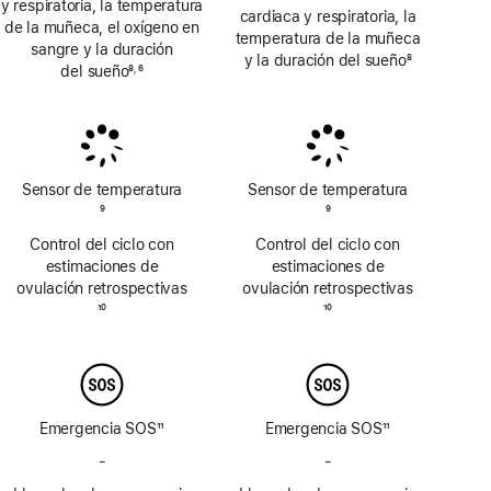
y respiratoria, la temperatura
cardiaca y respiratoria, la
de la muñeca, el oxígeno en
temperatura de la muñeca
sangre y la duración
y la duración del sueño
8
del sueño
8
6
,
Nota
Nota
Nota
a
a
a
pie
pie
pie
de
de
de
página
página
página
Sensor de temperatura
Sensor de temperatura
Nota
9
Nota
9
a
a
Control del ciclo con
Control del ciclo con
pie
pie
estimaciones de
estimaciones de
de
de
ovulación retrospectivas
ovulación retrospectivas
página
página
Nota
10
Nota
10
a
a
pie
pie
de
de
página
página
Emergencia SOS
11
Emergencia SOS
11
Nota
Nota
-
No
-
No
a
a
incluye
incluye