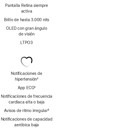
Pantalla Retina siempre
activa
Brillo de hasta 3.000 nits
OLED con gran ángulo
de visión
LTPO3
Notificaciones de
hipertensión
3
Nota
App ECG
4
a
Nota
pie
Notificaciones de frecuencia
a
de
cardiaca alta o baja
pie
página
Avisos de ritmo irregular
de
5
Nota
página
Notificaciones de capacidad
a
aeróbica baja
pie