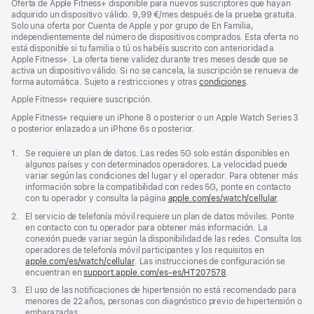
Oferta de Apple Fitness+ disponible para nuevos suscriptores que hayan
adquirido un dispositivo válido. 9,99 €/mes después de la prueba gratuita.
Solo una oferta por Cuenta de Apple y por grupo de En Familia,
independientemente del número de dispositivos comprados. Esta oferta no
está disponible si tu familia o tú os habéis suscrito con anterioridad a
Apple Fitness+. La oferta tiene validez durante tres meses desde que se
activa un dispositivo válido. Si no se cancela, la suscripción se renueva de
forma automática. Sujeto a restricciones y otras
condiciones
.
Apple Fitness+ requiere suscripción.
Apple Fitness+ requiere un iPhone 8 o posterior o un Apple Watch Series 3
o posterior enlazado a un iPhone 6s o posterior.
Nota
1.
Se requiere un plan de datos. Las redes 5G solo están disponibles en
a
algunos países y con determinados operadores. La velocidad puede
pie
variar según las condiciones del lugar y el operador. Para obtener más
de
información sobre la compatibilidad con redes 5G, ponte en contacto
página
con tu operador y consulta la página
apple.com/es/watch/cellular
.
Nota
2.
El servicio de telefonía móvil requiere un plan de datos móviles. Ponte
a
en contacto con tu operador para obtener más información. La
pie
conexión puede variar según la disponibilidad de las redes. Consulta los
de
operadores de telefonía móvil participantes y los requisitos en
página
apple.com/es/watch/cellular
. Las instrucciones de configuración se
encuentran en
support.apple.com/es-es/HT207578
(Se
.
abre
Nota
3.
El uso de las notificaciones de hipertensión no está recomendado para
en
a
menores de 22 años, personas con diagnóstico previo de hipertensión o
una
pie
embarazadas.