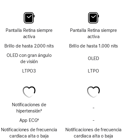
Pantalla Retina siempre
Pantalla Retina siempre
activa
activa
Brillo de hasta 2.000 nits
Brillo de hasta 1.000 nits
OLED con gran ángulo
OLED
de visión
LTPO3
LTPO
Notificaciones de
-
No
hipertensión
3
incluye
Nota
App ECG
4
-
notificaciones
No
a
Nota
de
incluye
pie
Notificaciones de frecuencia
Notificaciones de frecuencia
a
posible
la
de
cardiaca alta o baja
cardiaca alta o baja
pie
hipertensión
app