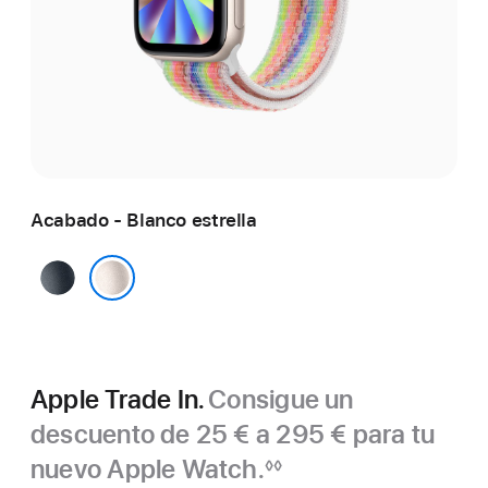
Acabado - Blanco estrella
Medianoche
Blanco estrella
Apple Trade In.
Consigue un
descuento de 25 € a 295 € para tu
nuevo Apple Watch.
◊◊
Nota