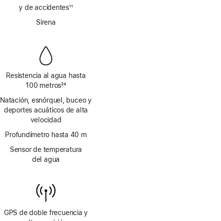
a
y de accidentes
11
pie
Nota
de
Sirena
a
página
pie
de
página
Resistencia al agua hasta
100 metros
24
Nota
Natación, esnórquel, buceo y
a
deportes acuáticos de alta
pie
velocidad
de
página
Profundímetro hasta 40 m
Sensor de temperatura
del agua
GPS de doble frecuencia y