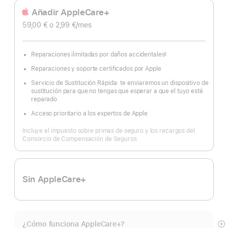
Añadir AppleCare+
59,00 €
o 2,99 €
/mes
Reparaciones ilimitadas por daños accidentales
§
Nota
a
Reparaciones y soporte certificados por Apple
pie
de
página
Servicio de Sustitución Rápida: te enviaremos un dispositivo de
sustitución para que no tengas que esperar a que el tuyo esté
reparado
Acceso prioritario a los expertos de Apple
Incluye el impuesto sobre primas de seguro y los recargos del
Consorcio de Compensación de Seguros.
Sin AppleCare+
¿Cómo funciona AppleCare+?