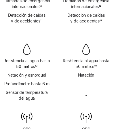
Llamadas de emergencia
pie
Llamadas de emergencia
pie
Emergencia
Emergencia
de
internacionales
12
de
internacionales
12
SOS
SOS
Nota
página
Nota
página
Detección de caídas
vía
Detección de caídas
vía
a
a
y de accidentes
satélite
11
y de accidentes
satélite
11
pie
pie
Nota
Nota
de
-
No
de
-
No
a
a
página
incluye
página
incluye
pie
pie
sirena
sirena
de
de
página
página
Resistencia al agua hasta
Resistencia al agua hasta
50 metros
13
50 metros
19
Nota
Nota
Natación y esnórquel
Natación
a
a
pie
Profundímetro hasta 6 m
pie
-
No
de
de
incluye
Sensor de temperatura
página
página
-
profundímetro
No
del agua
hasta 6 m
incluye
sensor
de
temperatura
del agua