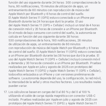
página
a
función del uso siguiente durante 24 horas: 300 comprobaciones de la
pie
hora, 90 notificaciones, 15 minutos de utilización de apps, un
de
entrenamiento de 60 minutos con reproducción de música del
página
Apple Watch por Bluetooth y 6 horas de control del sueño.
El Apple Watch Series 11 (GPS) estuvo conectado a un iPhone por
Bluetooth durante las 24 horas que duró la prueba. El uso
del Apple Watch Series 11 (GPS + Cellular) incluyó un total de 4 horas
de conexión móvil y 20 horas de conexión a un iPhone por Bluetooth.
En el modo de bajo consumo con control del sueño, la autonomía se
calcula en función del uso siguiente durante 38 horas:
530 comprobaciones de la hora, 160 notificaciones, 26 minutos
de utilización de apps, un entrenamiento de 60 minutos
con reproducción de música del Apple Watch por Bluetooth y 6 horas
de control del sueño. El Apple Watch Series 11 (GPS) estuvo conectado
a un iPhone por Bluetooth durante las 38 horas que duró la prueba. El
uso del Apple Watch Series 11 (GPS + Cellular) incluyó conexión móvil
a demanda y 30 horas de conexión a un iPhone por Bluetooth. Pruebas
realizadas por Apple en julio y agosto de 2025 con prototipos del
Apple Watch Series 11 (GPS) y Apple Watch Series 11 (GPS + Cellular),
todos ellos enlazados a un iPhone y con versiones preliminares de
software. La autonomía depende del uso, la configuración, la red móvil,
la intensidad de la señal y otros muchos factores. Los resultados reales
pueden variar.
Nota
17.
Los cálculos se basan en cargas del 0 al 80 % y del 0 al 100 %
a
utilizando el cable de carga rápida magnética con conector USB‑C
pie
incluido. Pruebas realizadas por Apple en julio y agosto de 2025 con
de
prototipos del Apple Watch Series 11 (GPS) y Apple Watch Series 11