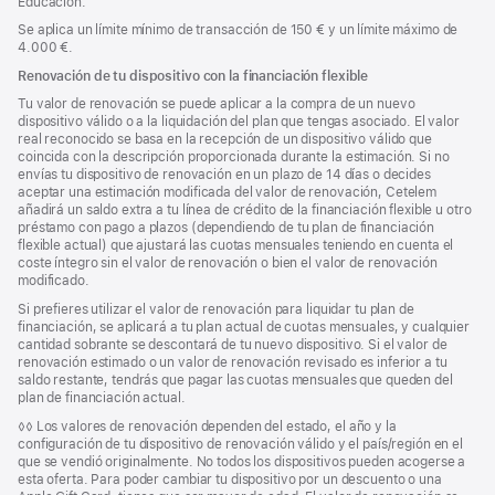
Educación.
Se aplica un límite mínimo de transacción de 150 € y un límite máximo de
4.000 €.
Renovación de tu dispositivo con la financiación flexible
Tu valor de renovación se puede aplicar a la compra de un nuevo
dispositivo válido o a la liquidación del plan que tengas asociado. El valor
real reconocido se basa en la recepción de un dispositivo válido que
coincida con la descripción proporcionada durante la estimación. Si no
envías tu dispositivo de renovación en un plazo de 14 días o decides
aceptar una estimación modificada del valor de renovación, Cetelem
añadirá un saldo extra a tu línea de crédito de la financiación flexible u otro
préstamo con pago a plazos (dependiendo de tu plan de financiación
flexible actual) que ajustará las cuotas mensuales teniendo en cuenta el
coste íntegro sin el valor de renovación o bien el valor de renovación
modificado.
Si prefieres utilizar el valor de renovación para liquidar tu plan de
financiación, se aplicará a tu plan actual de cuotas mensuales, y cualquier
cantidad sobrante se descontará de tu nuevo dispositivo. Si el valor de
renovación estimado o un valor de renovación revisado es inferior a tu
saldo restante, tendrás que pagar las cuotas mensuales que queden del
plan de financiación actual.
Nota
◊◊ Los valores de renovación dependen del estado, el año y la
a
configuración de tu dispositivo de renovación válido y el país/región en el
pie
que se vendió originalmente. No todos los dispositivos pueden acogerse a
de
esta oferta. Para poder cambiar tu dispositivo por un descuento o una