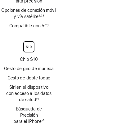
alta precisión
Opciones de conexión móvil
y vía satélite
2
23
,
Nota
Nota
Compatible con 5G
1
a
a
Nota
pie
pie
a
de
de
pie
página
página
de
página
Chip S10
Gesto de giro de muñeca
Gesto de doble toque
Siri en el dispositivo
con acceso a los datos
de salud
14
Nota
Búsqueda de
a
Precisión
pie
para el iPhone
15
de
Nota
página
a