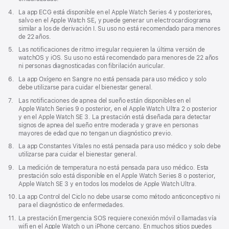
ventana
de
nueva)
Nota
4.
La app ECG está disponible en el Apple Watch Series 4 y posteriores,
página
a
salvo en el Apple Watch SE, y puede generar un electrocardiograma
pie
similar a los de derivación I. Su uso no está recomendado para menores
de
de 22 años.
página
Nota
5.
Las notificaciones de ritmo irregular requieren la última versión de
a
watchOS y iOS. Su uso no está recomendado para menores de 22 años
pie
ni personas diagnosticadas con fibrilación auricular.
de
Nota
6.
La app Oxígeno en Sangre no está pensada para uso médico y solo
página
a
debe utilizarse para cuidar el bienestar general.
pie
Nota
7.
Las notificaciones de apnea del sueño están disponibles en el
de
a
Apple Watch Series 9 o posterior, en el Apple Watch Ultra 2 o posterior
página
pie
y en el Apple Watch SE 3. La prestación está diseñada para detectar
de
signos de apnea del sueño entre moderada y grave en personas
página
mayores de edad que no tengan un diagnóstico previo.
Nota
8.
La app Constantes Vitales no está pensada para uso médico y solo debe
a
utilizarse para cuidar el bienestar general.
pie
Nota
9.
La medición de temperatura no está pensada para uso médico. Esta
de
a
prestación solo está disponible en el Apple Watch Series 8 o posterior,
página
pie
Apple Watch SE 3 y en todos los modelos de Apple Watch Ultra.
de
Nota
10.
La app Control del Ciclo no debe usarse como método anticonceptivo ni
página
a
para el diagnóstico de enfermedades.
pie
Nota
11.
La prestación Emergencia SOS requiere conexión móvil o llamadas vía
de
a
wifi en el Apple Watch o un iPhone cercano. En muchos sitios puedes