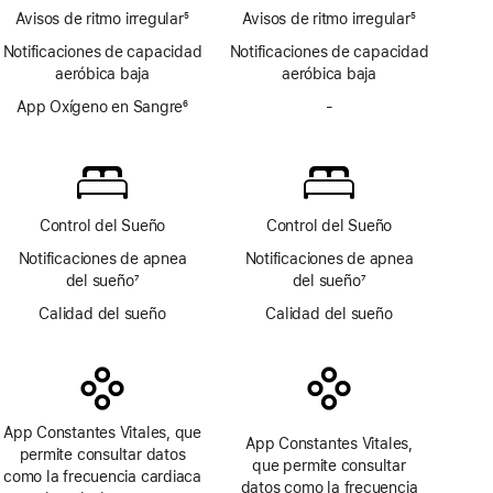
página
Avisos de ritmo irregular
de
5
Avisos de ritmo irregular
ECG
5
Nota
página
Nota
Notificaciones de capacidad
Notificaciones de capacidad
a
a
aeróbica baja
aeróbica baja
pie
pie
de
App Oxígeno en Sangre
6
de
-
No
página
Nota
página
incluye
a
la
pie
app
de
Oxígeno
página
en Sangre
Control del Sueño
Control del Sueño
Notificaciones de apnea
Notificaciones de apnea
del sueño
7
del sueño
7
Nota
Nota
Calidad del sueño
Calidad del sueño
a
a
pie
pie
de
de
página
página
App Constantes Vitales, que
App Constantes Vitales,
permite consultar datos
que permite consultar
como la frecuencia cardiaca
datos como la frecuencia