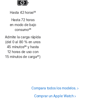
pie
de
página
Hasta 42 horas
25
Nota
Hasta 72 horas
a
en modo de bajo
pie
consumo
25
de
Nota
Admite la carga rápida
página
a
(del 0 al 80 % en unos
pie
45 minutos
26
y hasta
de
Nota
12 horas de uso con
página
a
15 minutos de carga
27
)
pie
Nota
de
a
página
pie
de
página
Compara todos los modelos.
Comprar un Apple Watch