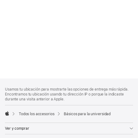
Nota
Notas
Usamos tu ubicación para mostrarte las opciones de entrega más rápida.
al
a
Encontramos tu ubicación usando tu dirección IP o porque la indicaste
pie
pie
durante una visita anterior a Apple.
de
página
Todos los accesorios
Básicos para la universidad
Apple
Ver y comprar