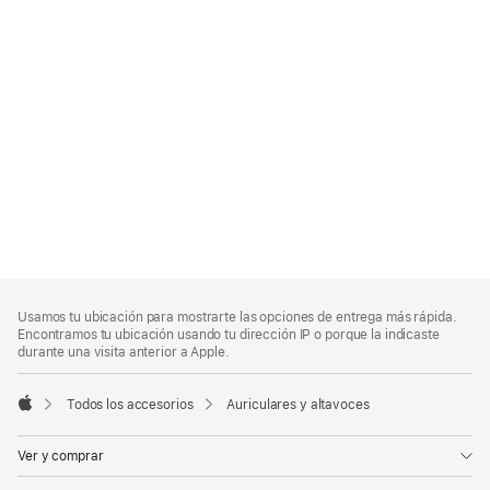
Nota
Notas
Usamos tu ubicación para mostrarte las opciones de entrega más rápida.
al
a
Encontramos tu ubicación usando tu dirección IP o porque la indicaste
pie
pie
durante una visita anterior a Apple.
de
página
Todos los accesorios
Auriculares y altavoces
Apple
Ver y comprar