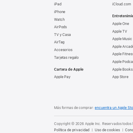
iPad
iCloud.com
iPhone
Entretenimi
Watch
Apple One
AirPods
Apple TV
TV y Casa
Apple Music
AirTag
Apple Arcad
Accesorios
Apple Fitnes
Tarjetas regalo
Apple Podca
Cartera de Apple
Apple Books
Apple Pay
App Store
Más formas de comprar:
encuentra un Apple St
Copyright © 2026 Apple Inc. Reservados todos 
Política de privacidad
Uso de cookies
Cond