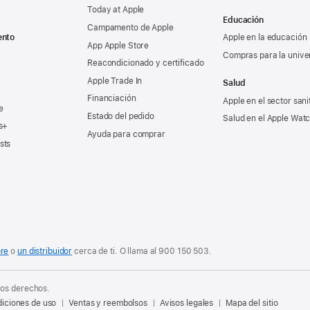
Today at Apple
Educación
Campamento de Apple
ento
Apple en la educación
App Apple Store
Compras para la unive
Reacondicionado y certificado
Apple Trade In
Salud
Financiación
Apple en el sector sani
e
Estado del pedido
Salud en el Apple Wat
s+
Ayuda para comprar
sts
ore
o
un distribuidor
cerca de ti. O
llama al
900 150 503
.
los derechos.
iciones de uso
Ventas y reembolsos
Avisos legales
Mapa del sitio