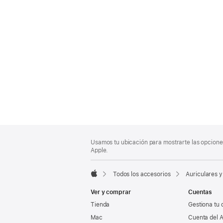
Nota
Notas
Usamos tu ubicación para mostrarte las opciones
al
a
Apple.
pie
pie
de
Todos los accesorios
Auriculares y
página
Apple
Ver y comprar
Cuentas
Tienda
Gestiona tu 
Mac
Cuenta del A