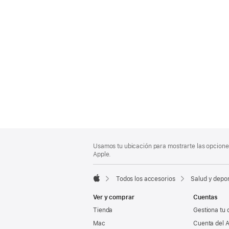
Nota
Notas
Usamos tu ubicación para mostrarte las opciones
al
a
Apple.
pie
pie
de
Todos los accesorios
Salud y depo
página
Apple
Ver y comprar
Cuentas
Tienda
Gestiona tu 
Mac
Cuenta del A