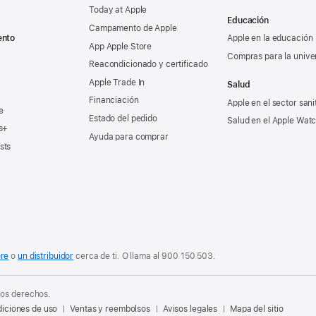
Today at Apple
Educación
Campamento de Apple
ento
Apple en la educación
App Apple Store
Compras para la unive
Reacondicionado y certificado
Apple Trade In
Salud
Financiación
Apple en el sector sani
e
Estado del pedido
Salud en el Apple Wat
s+
Ayuda para comprar
sts
ore
o
un distribuidor
cerca de ti. O
llama al
900 150 503
.
los derechos.
iciones de uso
Ventas y reembolsos
Avisos legales
Mapa del sitio