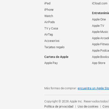
iPad
iCloud.com
iPhone
Entretenimi
Watch
Apple One
AirPods
Apple TV
TV y Casa
Apple Music
AirTag
Apple Arcad
Accesorios
Apple Fitnes
Tarjetas regalo
Apple Podca
Cartera de Apple
Apple Books
Apple Pay
App Store
Más formas de comprar:
encuentra un Apple St
Copyright © 2026 Apple Inc. Reservados todos 
Política de privacidad
Uso de cookies
Cond