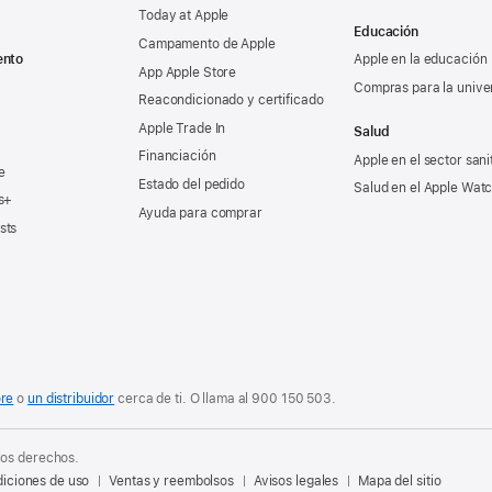
Today at Apple
Educación
Campamento de Apple
ento
Apple en la educación
App Apple Store
Compras para la unive
Reacondicionado y certificado
Apple Trade In
Salud
Financiación
Apple en el sector sani
e
Estado del pedido
Salud en el Apple Wat
s+
Ayuda para comprar
sts
ore
o
un distribuidor
cerca de ti. O
llama al
900 150 503
.
los derechos.
iciones de uso
Ventas y reembolsos
Avisos legales
Mapa del sitio