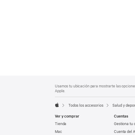
Nota
Notas
Usamos tu ubicación para mostrarte las opciones
al
a
Apple.
pie
pie
de
Todos los accesorios
Salud y depo
página
Apple
Ver y comprar
Cuentas
Tienda
Gestiona tu 
Mac
Cuenta del A