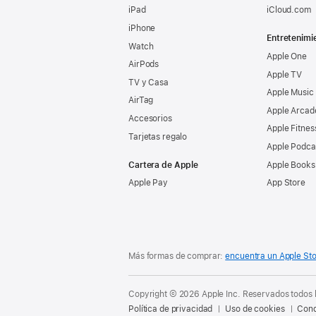
iPad
iCloud.com
iPhone
Entretenimi
Watch
Apple One
AirPods
Apple TV
TV y Casa
Apple Music
AirTag
Apple Arcad
Accesorios
Apple Fitnes
Tarjetas regalo
Apple Podca
Cartera de Apple
Apple Books
Apple Pay
App Store
Más formas de comprar:
encuentra un Apple St
Copyright © 2026 Apple Inc. Reservados todos 
Política de privacidad
Uso de cookies
Cond