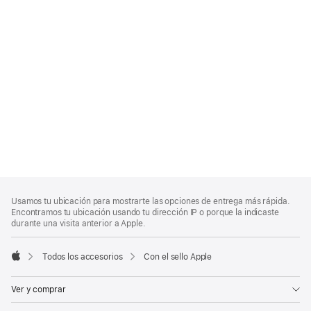
Nota
Notas
Usamos tu ubicación para mostrarte las opciones de entrega más rápida.
al
a
Encontramos tu ubicación usando tu dirección IP o porque la indicaste
pie
pie
durante una visita anterior a Apple.
de
página
Todos los accesorios
Con el sello Apple
Apple
Ver y comprar