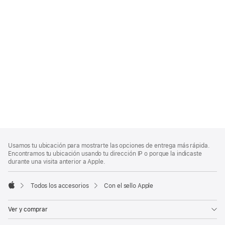
Nota
Notas
Usamos tu ubicación para mostrarte las opciones de entrega más rápida.
al
a
Encontramos tu ubicación usando tu dirección IP o porque la indicaste
pie
pie
durante una visita anterior a Apple.
de
página
Todos los accesorios
Con el sello Apple
Apple
Ver y comprar