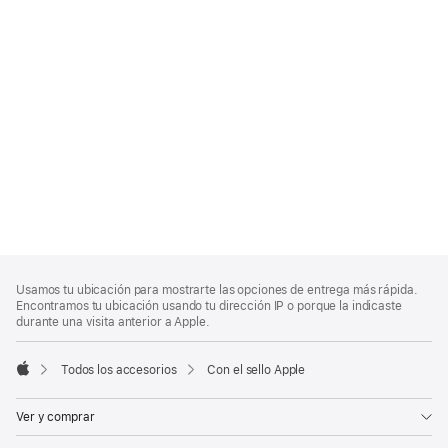
Nota
Notas
Usamos tu ubicación para mostrarte las opciones de entrega más rápida.
al
a
Encontramos tu ubicación usando tu dirección IP o porque la indicaste
pie
pie
durante una visita anterior a Apple.
de
página
Todos los accesorios
Con el sello Apple
Apple
Ver y comprar