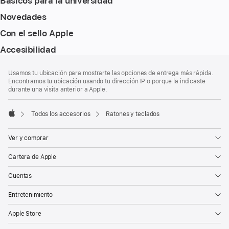
Básicos para la universidad
Novedades
Con el sello Apple
Accesibilidad
Nota
Notas
Usamos tu ubicación para mostrarte las opciones de entrega más rápida.
al
a
Encontramos tu ubicación usando tu dirección IP o porque la indicaste
pie
pie
durante una visita anterior a Apple.
de
página
Todos los accesorios
Ratones y teclados
Apple
Ver y comprar
Cartera de Apple
Cuentas
Entretenimiento
Apple Store