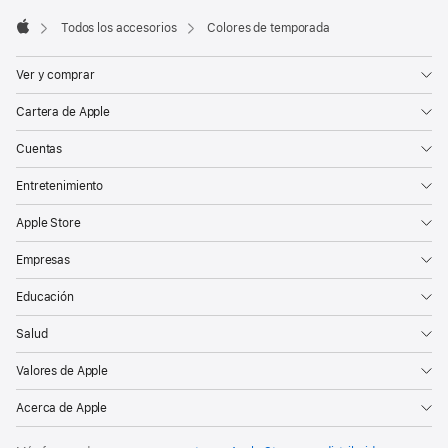
de
página
Todos los accesorios
Colores de temporada
Apple
Ver y comprar
Cartera de Apple
Cuentas
Entretenimiento
Apple Store
Empresas
Educación
Salud
Valores de Apple
Acerca de Apple