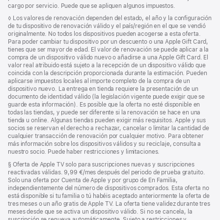
pie
cargo por servicio. Puede que se apliquen algunos impuestos.
de
Nota
◊ Los valores de renovación dependen del estado, el año y la configuración
página
a
de tu dispositivo de renovación válido y el país/región en el que se vendió
pie
originalmente. No todos los dispositivos pueden acogerse a esta oferta.
de
Para poder cambiar tu dispositivo por un descuento o una Apple Gift Card,
página
tienes que ser mayor de edad. El valor de renovación se puede aplicar a la
compra de un dispositivo válido nuevo o añadirse a una Apple Gift Card. El
valor real atribuido está sujeto a la recepción de un dispositivo válido que
coincida con la descripción proporcionada durante la estimación. Pueden
aplicarse impuestos locales al importe completo de la compra de un
dispositivo nuevo. La entrega en tienda requiere la presentación de un
documento de identidad válido (la legislación vigente puede exigir que se
guarde esta información). Es posible que la oferta no esté disponible en
todas las tiendas, y puede ser diferente si la renovación se hace en una
tienda u online. Algunas tiendas pueden exigir más requisitos. Apple y sus
socios se reservan el derecho a rechazar, cancelar o limitar la cantidad de
cualquier transacción de renovación por cualquier motivo. Para obtener
más información sobre los dispositivos válidos y su reciclaje, consulta a
nuestro socio. Puede haber restricciones y limitaciones.
Nota
§ Oferta de Apple TV solo para suscripciones nuevas y suscripciones
a
reactivadas válidas. 9,99 €/mes después del periodo de prueba gratuito.
pie
Solo una oferta por Cuenta de Apple y por grupo de En Familia,
de
independientemente del número de dispositivos comprados. Esta oferta no
página
está disponible si tu familia o tú habéis aceptado anteriormente la oferta de
tres meses o un año gratis de Apple TV. La oferta tiene validez durante tres
meses desde que se activa un dispositivo válido. Si no se cancela, la
suscripción se renueva automáticamente. Sujeto a restricciones y