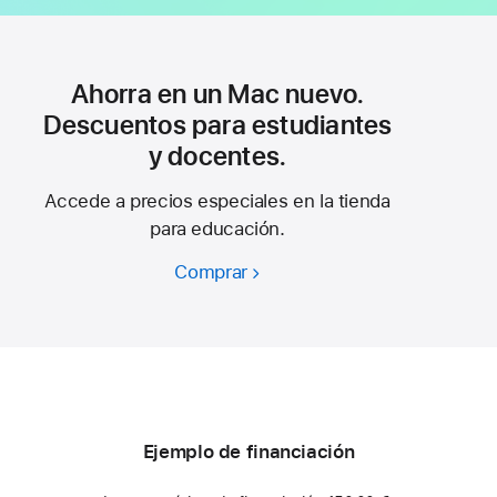
Ahorra en un Mac nuevo.
Descuentos para estudiantes
y docentes.
Accede a precios especiales en la tienda
para educación.
Comprar
Ahorra
en
un
Mac
nuevo.
Descuentos
para
Ejemplo de financiación
estudiantes
y