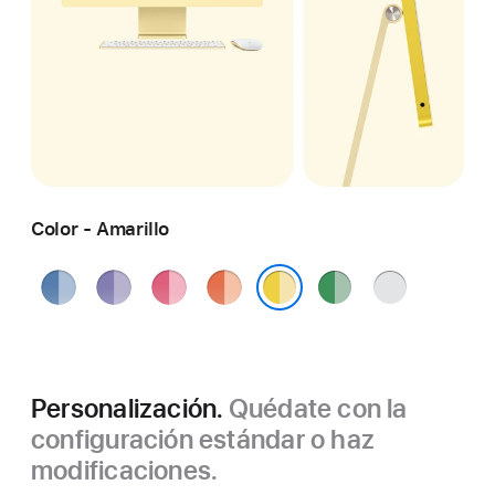
Color - Amarillo
Azul
Púrpura
Rosa
Naranja
Verde
Plata
Amarillo
Personalización.
Quédate con la
configuración estándar o haz
modificaciones.