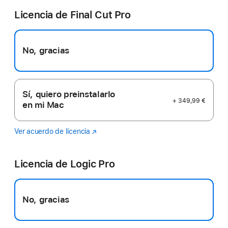
Licencia de Final Cut Pro
No, gracias
Sí, quiero preinstalarlo
+ 349,99 €
en mi Mac
Ver acuerdo de licencia
Final
(Se
Cut
abre
Pro
en
Licencia de Logic Pro
una
ventana
nueva)
No, gracias