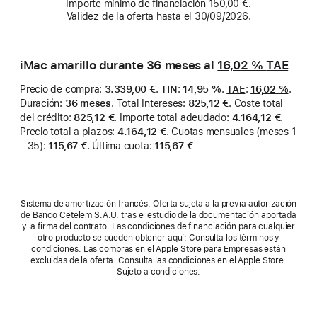
Importe mínimo de financiación 150,00 €.
docentes.
Validez de la oferta hasta el 30/09/2026.
iMac amarillo durante 36 meses al
16,02 %
TAE
Precio de compra
:
3.339,00 €
.
TIN
:
14,95 %
.
TAE
:
16,02 %
.
Duración
:
36 meses
.
Total Intereses
:
825,12 €
.
Coste total
del crédito
:
825,12 €
.
Importe total adeudado
:
4.164,12 €
.
Precio total a plazos
:
4.164,12 €
.
Cuotas mensuales (meses 1
- 35)
:
115,67 €
.
Última cuota
:
115,67 €
Sistema de amortización francés. Oferta sujeta a la previa autorización
de Banco Cetelem S.A.U. tras el estudio de la documentación aportada
y la firma del contrato. Las condiciones de financiación para cualquier
otro producto se pueden obtener aquí: Consulta los términos y
condiciones. Las compras en el Apple Store para Empresas están
excluidas de la oferta. Consulta las condiciones en el Apple Store.
Sujeto a condiciones.