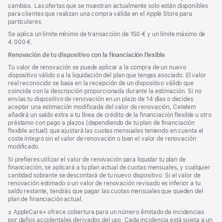
cambios. Las ofertas que se muestran actualmente solo están disponibles
para clientes que realizan una compra válida en el Apple Store para
particulares.
Se aplica un límite mínimo de transacción de 150 € y un límite máximo de
4.000 €.
Renovación de tu dispositivo con la financiación flexible
Tu valor de renovación se puede aplicar a la compra de un nuevo
dispositivo válido o a la liquidación del plan que tengas asociado. El valor
real reconocido se basa en la recepción de un dispositivo válido que
coincida con la descripción proporcionada durante la estimación. Si no
envías tu dispositivo de renovación en un plazo de 14 días o decides
aceptar una estimación modificada del valor de renovación, Cetelem
añadirá un saldo extra a tu línea de crédito de la financiación flexible u otro
préstamo con pago a plazos (dependiendo de tu plan de financiación
flexible actual) que ajustará las cuotas mensuales teniendo en cuenta el
coste íntegro sin el valor de renovación o bien el valor de renovación
modificado.
Si prefieres utilizar el valor de renovación para liquidar tu plan de
financiación, se aplicará a tu plan actual de cuotas mensuales, y cualquier
cantidad sobrante se descontará de tu nuevo dispositivo. Si el valor de
renovación estimado o un valor de renovación revisado es inferior a tu
saldo restante, tendrás que pagar las cuotas mensuales que queden del
plan de financiación actual.
Nota
± AppleCare+ ofrece cobertura para un número ilimitado de incidencias
a
por daños accidentales derivados del uso. Cada incidencia está sujeta a un