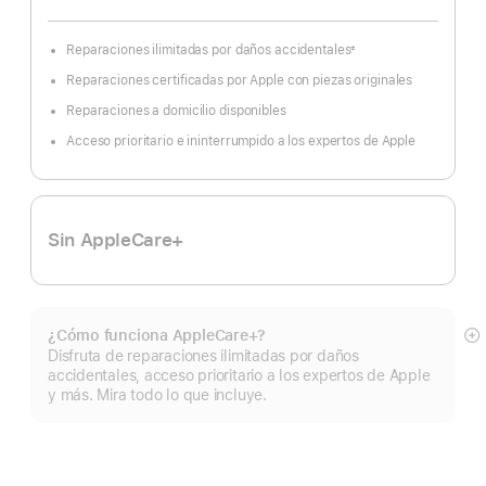
Reparaciones ilimitadas por daños accidentales
±
Nota
a
Reparaciones certificadas por Apple con piezas originales
pie
de
página
Reparaciones a domicilio disponibles
Acceso prioritario e ininterrumpido a los expertos de Apple
Sin AppleCare+
¿Cómo funciona AppleCare+?
Mo
Disfruta de reparaciones ilimitadas por daños
m
accidentales, acceso prioritario a los expertos de Apple
y más. Mira todo lo que incluye.