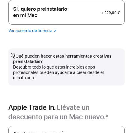
Sí, quiero preinstalarlo
+ 229,99 €
en mi Mac
Ver acuerdo de licencia
Logic
(Se
Pro
abre
en
una
ventana
¿Qué pueden hacer estas herramientas creativas
Mostrar
nueva)
preinstaladas?
más
Descubre todo lo que estas increíbles apps
profesionales pueden ayudarte a crear desde el
minuto uno.
Apple Trade In.
Llévate un
descuento para un Mac nuevo.‍
◊
Nota
Apple
a
pie
Trade In.