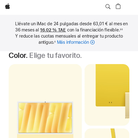
Apple
Llévate un iMac de 24 pulgadas desde 63,01 € al mes en
36 meses al
16,02 %
TAE
con la financiación flexible.
◊◊
Nota
Y reduce las cuotas mensuales al entregar tu producto
a
pie
antiguo.
Más información
sobre
◊
de
Nota
cuotas
página
a
Color.
Elige tu favorito.
pie
mensuales
de
página