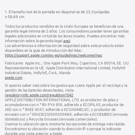
1. El tamaño real de la pantalla en diagonal es de 23,5 pulgadas
o 59,69 cm.
Todos los productos vendidos en la Unión Europea se benefician de una
garantía legal mínima de 2 años. Los consumidores pueden tener garantías
legales adicionales en virtud de las leyes locales. Puedes encontrar más
información sobre la garantía legal
aquí
.
Las advertencias e información de seguridad sobre este producto están
disponibles en la guía de introducción del iMac:
https://support.apple.com/es-es/guide/imac/welcome/mac
(se
abre
Fabricante: Apple Inc., One Apple Park Way, Cupertino, CA 95014, EE. UU.
en
Representante en la UE: Apple Distribution International Limited, Hollyhill
una
Industrial Estate, Hollyhill, Cork, Irlanda
ventana
apple.com
(se
nueva)
abre
Si quieres saber más sobre los gastos que cubre Apple por el reciclaje y la
en
gestión de las baterías desechadas, visita
una
regulatoryinfo.apple.com/regulation1542
(se
ventana
APPLE DISTRIBUTION INTERNATIONAL LTD. es productor de pilas y
abre
nueva)
acumuladores con n.º RII-PYA 919, adherido a ECOPILAS; productor de
en
AEE con n.º RAEE 4047, adherido a ECOASIMELEC; y productor de
una
envases con n.º ENV/2023/000003984, adherido a ECOEMBES (envases
ventana
domésticos) y Recyclia Envases (envases comerciales).
nueva)
Usamos tu ubicación para mostrarte las opciones de entrega más rápida.
Encontramos tu ubicación usando tu dirección IP o porque la indicaste
durante una visita anterior a Apple.