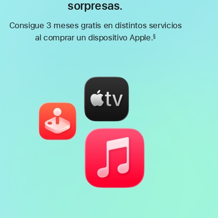
sorpresas.
Consigue 3 meses gratis en distintos servicios
al comprar un dispositivo Apple.
§
Nota
a
pie
de
página