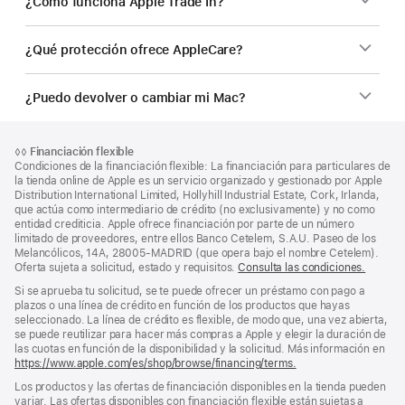
¿Cómo funciona Apple Trade In?
¿Qué protección ofrece AppleCare?
¿Puedo devolver o cambiar mi Mac?
Nota
Notas
Nota
◊◊
Financiación flexible
al
a
a
Condiciones de la financiación flexible: La financiación para particulares de
pie
pie
pie
la tienda online de Apple es un servicio organizado y gestionado por Apple
de
Distribution International Limited, Hollyhill Industrial Estate, Cork, Irlanda,
de
página
que actúa como intermediario de crédito (no exclusivamente) y no como
página
entidad crediticia. Apple ofrece financiación por parte de un número
limitado de proveedores, entre ellos Banco Cetelem, S.A.U. Paseo de los
Melancólicos, 14A, 28005-MADRID (que opera bajo el nombre Cetelem).
Oferta sujeta a solicitud, estado y requisitos.
Consulta las condiciones.
Si se aprueba tu solicitud, se te puede ofrecer un préstamo con pago a
plazos o una línea de crédito en función de los productos que hayas
seleccionado. La línea de crédito es flexible, de modo que, una vez abierta,
se puede reutilizar para hacer más compras a Apple y elegir la duración de
las cuotas en función de la disponibilidad y la solicitud. Más información en
https://www.apple.com/es/shop/browse/financing/terms.
Los productos y las ofertas de financiación disponibles en la tienda pueden
variar. Las ofertas disponibles con financiación flexible están sujetas a