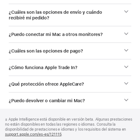
¿Cuáles son las opciones de envío y cuándo
recibiré mi pedido?
¿Puedo conectar mi Mac a otros monitores?
¿Cuáles son las opciones de pago?
¿Cómo funciona Apple Trade In?
¿Qué protección ofrece AppleCare?
¿Puedo devolver o cambiar mi Mac?
Nota
Notas
Nota
± Apple Intelligence está disponible en versión beta. Algunas prestaciones
al
a
a
no están disponibles en todas las regiones o idiomas. Consulta la
pie
pie
pie
disponibilidad de prestaciones e idiomas y los requisitos del sistema en
de
support.apple.com/es-es/121115
(Se
.
de
página
abre