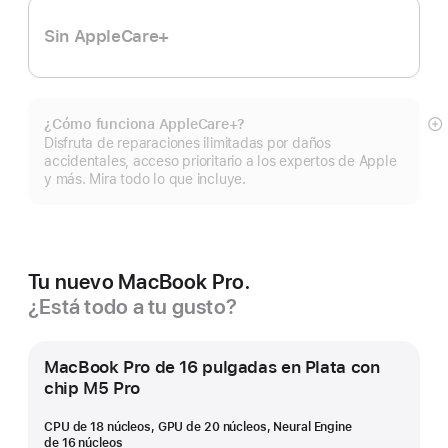
Sin AppleCare+
¿Cómo funciona AppleCare+?
Mo
Disfruta de reparaciones ilimitadas por daños
m
accidentales, acceso prioritario a los expertos de Apple
y más. Mira todo lo que incluye.
Tu nuevo MacBook Pro.
¿Está todo a tu gusto?
MacBook Pro de 16 pulgadas en Plata con
chip M5 Pro
CPU de 18 núcleos, GPU de 20 núcleos, Neural Engine
de 16 núcleos