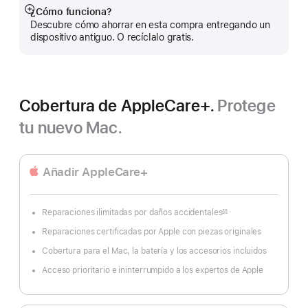
¿Cómo funciona?
Mostrar
Descubre cómo ahorrar en esta compra entregando un
más
dispositivo antiguo. O recíclalo gratis.
Cobertura de AppleCare+.
Protege
tu nuevo Mac.
Añadir AppleCare+
Reparaciones ilimitadas por daños accidentales
§§
Nota
a
Reparaciones certificadas por Apple con piezas originales
pie
de
página
Cobertura para el Mac, la batería y los accesorios incluidos
Acceso prioritario e ininterrumpido a los expertos de Apple