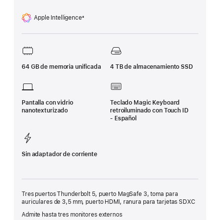
Apple Intelligence
±
Nota
a
pie
de
página
64 GB de memoria unificada
4 TB de almacenamiento SSD
Pantalla con vidrio
Teclado Magic Keyboard
nanotexturizado
retroiluminado con Touch ID
- Español
Sin adaptador de corriente
Tres puertos Thunderbolt 5, puerto MagSafe 3, toma para
auriculares de 3,5 mm, puerto HDMI, ranura para tarjetas SDXC
Admite hasta tres monitores externos