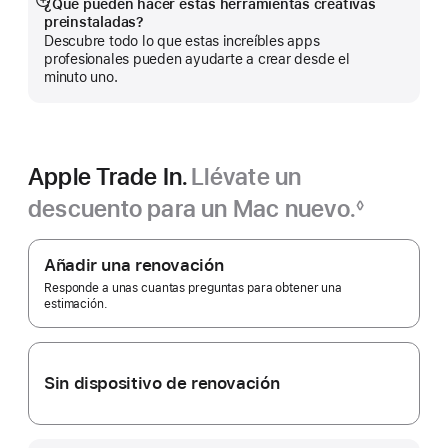
¿Qué pueden hacer estas herramientas creativas
Mostrar
nueva)
preinstaladas?
más
Descubre todo lo que estas increíbles apps
profesionales pueden ayudarte a crear desde el
minuto uno.
Apple Trade In.
Llévate un
descuento para un Mac nuevo.‍
◊
Nota
Apple
a
pie
Trade In.
Añadir una renovación
de
página
Responde a unas cuantas preguntas para obtener una
estimación.
Sin dispositivo de renovación