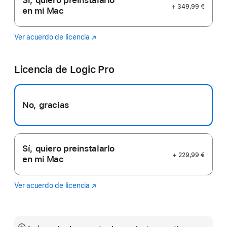
Sí, quiero preinstalarlo
+ 349,99 €
en mi Mac
Ver acuerdo de licencia
Final
(Se
Cut
abre
Pro
en
Licencia de Logic Pro
una
ventana
nueva)
No, gracias
Sí, quiero preinstalarlo
+ 229,99 €
en mi Mac
Ver acuerdo de licencia
Logic
(Se
Pro
abre
en
una
ventana