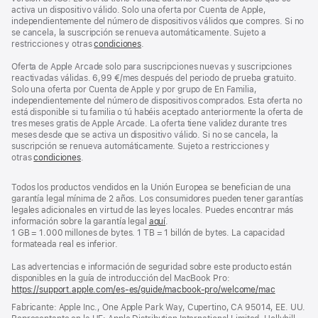
activa un dispositivo válido. Solo una oferta por Cuenta de Apple,
independientemente del número de dispositivos válidos que compres. Si no
se cancela, la suscripción se renueva automáticamente. Sujeto a
restricciones y otras
condiciones
.
Oferta de Apple Arcade solo para suscripciones nuevas y suscripciones
reactivadas válidas. 6,99 €/mes después del periodo de prueba gratuito.
Solo una oferta por Cuenta de Apple y por grupo de En Familia,
independientemente del número de dispositivos comprados. Esta oferta no
está disponible si tu familia o tú habéis aceptado anteriormente la oferta de
tres meses gratis de Apple Arcade. La oferta tiene validez durante tres
meses desde que se activa un dispositivo válido. Si no se cancela, la
suscripción se renueva automáticamente. Sujeto a restricciones y
otras
condiciones
.
Todos los productos vendidos en la Unión Europea se benefician de una
garantía legal mínima de 2 años. Los consumidores pueden tener garantías
legales adicionales en virtud de las leyes locales. Puedes encontrar más
información sobre la garantía legal
aquí
.
1 GB = 1.000 millones de bytes. 1 TB = 1 billón de bytes. La capacidad
formateada real es inferior.
Las advertencias e información de seguridad sobre este producto están
disponibles en la guía de introducción del MacBook Pro:
https://support.apple.com/es-es/guide/macbook-pro/welcome/mac
(se
abre
Fabricante: Apple Inc., One Apple Park Way, Cupertino, CA 95014, EE. UU.
en