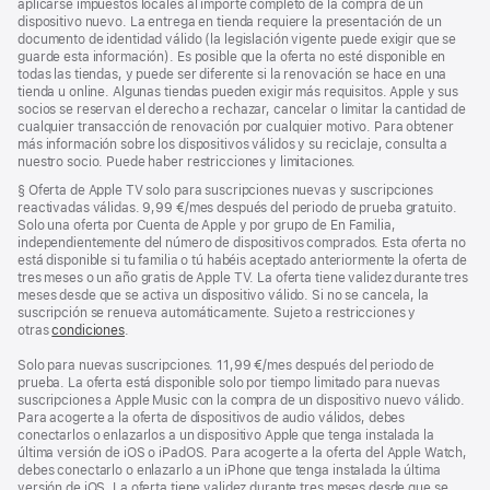
aplicarse impuestos locales al importe completo de la compra de un
dispositivo nuevo. La entrega en tienda requiere la presentación de un
documento de identidad válido (la legislación vigente puede exigir que se
guarde esta información). Es posible que la oferta no esté disponible en
todas las tiendas, y puede ser diferente si la renovación se hace en una
tienda u online. Algunas tiendas pueden exigir más requisitos. Apple y sus
socios se reservan el derecho a rechazar, cancelar o limitar la cantidad de
cualquier transacción de renovación por cualquier motivo. Para obtener
más información sobre los dispositivos válidos y su reciclaje, consulta a
nuestro socio. Puede haber restricciones y limitaciones.
Nota
§ Oferta de Apple TV solo para suscripciones nuevas y suscripciones
a
reactivadas válidas. 9,99 €/mes después del periodo de prueba gratuito.
pie
Solo una oferta por Cuenta de Apple y por grupo de En Familia,
de
independientemente del número de dispositivos comprados. Esta oferta no
página
está disponible si tu familia o tú habéis aceptado anteriormente la oferta de
tres meses o un año gratis de Apple TV. La oferta tiene validez durante tres
meses desde que se activa un dispositivo válido. Si no se cancela, la
suscripción se renueva automáticamente. Sujeto a restricciones y
otras
condiciones
.
Solo para nuevas suscripciones. 11,99 €/mes después del periodo de
prueba. La oferta está disponible solo por tiempo limitado para nuevas
suscripciones a Apple Music con la compra de un dispositivo nuevo válido.
Para acogerte a la oferta de dispositivos de audio válidos, debes
conectarlos o enlazarlos a un dispositivo Apple que tenga instalada la
última versión de iOS o iPadOS. Para acogerte a la oferta del Apple Watch,
debes conectarlo o enlazarlo a un iPhone que tenga instalada la última
versión de iOS. La oferta tiene validez durante tres meses desde que se