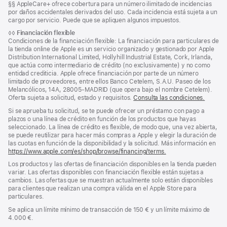
Nota
§§ AppleCare+ ofrece cobertura para un número ilimitado de incidencias
página
en
a
por daños accidentales derivados del uso. Cada incidencia está sujeta a un
una
pie
cargo por servicio. Puede que se apliquen algunos impuestos.
ventana
de
nueva)
Nota
◊◊
Financiación flexible
página
a
Condiciones de la financiación flexible: La financiación para particulares de
pie
la tienda online de Apple es un servicio organizado y gestionado por Apple
de
Distribution International Limited, Hollyhill Industrial Estate, Cork, Irlanda,
página
que actúa como intermediario de crédito (no exclusivamente) y no como
entidad crediticia. Apple ofrece financiación por parte de un número
limitado de proveedores, entre ellos Banco Cetelem, S.A.U. Paseo de los
Melancólicos, 14A, 28005-MADRID (que opera bajo el nombre Cetelem).
Oferta sujeta a solicitud, estado y requisitos.
Consulta las condiciones.
Si se aprueba tu solicitud, se te puede ofrecer un préstamo con pago a
plazos o una línea de crédito en función de los productos que hayas
seleccionado. La línea de crédito es flexible, de modo que, una vez abierta,
se puede reutilizar para hacer más compras a Apple y elegir la duración de
las cuotas en función de la disponibilidad y la solicitud. Más información en
https://www.apple.com/es/shop/browse/financing/terms.
Los productos y las ofertas de financiación disponibles en la tienda pueden
variar. Las ofertas disponibles con financiación flexible están sujetas a
cambios. Las ofertas que se muestran actualmente solo están disponibles
para clientes que realizan una compra válida en el Apple Store para
particulares.
Se aplica un límite mínimo de transacción de 150 € y un límite máximo de
4.000 €.