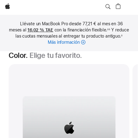
Apple
Llévate un MacBook Pro desde 77,21 € al mes en 36
meses al
16,02 %
TAE
con la financiación flexible.
Y reduce
◊◊
Nota
las cuotas mensuales al entregar tu producto antiguo.
◊
a
Nota
pie
Más información
sobre
a
de
pie
cuotas
página
de
Color.
Elige tu favorito.
mensuales
página