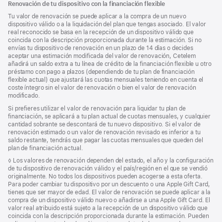
Renovación de tu dispositivo con la financiación flexible
Tu valor de renovación se puede aplicar a la compra de un nuevo
dispositivo válido o a la liquidación del plan que tengas asociado. El valor
real reconocido se basa en la recepción de un dispositivo válido que
coincida con la descripción proporcionada durante la estimación. Si no
envías tu dispositivo de renovación en un plazo de 14 días o decides
aceptar una estimación modificada del valor de renovación, Cetelem
añadirá un saldo extra a tu línea de crédito de la financiación flexible u otro
préstamo con pago a plazos (dependiendo de tu plan de financiación
flexible actual) que ajustará las cuotas mensuales teniendo en cuenta el
coste íntegro sin el valor de renovación o bien el valor de renovación
modificado.
Si prefieres utilizar el valor de renovación para liquidar tu plan de
financiación, se aplicará a tu plan actual de cuotas mensuales, y cualquier
cantidad sobrante se descontará de tu nuevo dispositivo. Si el valor de
renovación estimado o un valor de renovación revisado es inferior a tu
saldo restante, tendrás que pagar las cuotas mensuales que queden del
plan de financiación actual.
Nota
◊ Los valores de renovación dependen del estado, el año y la configuración
a
de tu dispositivo de renovación válido y el país/región en el que se vendió
pie
originalmente. No todos los dispositivos pueden acogerse a esta oferta.
de
Para poder cambiar tu dispositivo por un descuento o una Apple Gift Card,
página
tienes que ser mayor de edad. El valor de renovación se puede aplicar a la
compra de un dispositivo válido nuevo o añadirse a una Apple Gift Card. El
valor real atribuido está sujeto a la recepción de un dispositivo válido que
coincida con la descripción proporcionada durante la estimación. Pueden