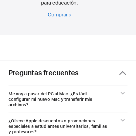
para educación.
Comprar
Ahorra
en
un
Mac
nuevo.
Descuentos
para
estudiantes
Preguntas frecuentes
y
docentes.
Me voy a pasar del PC al Mac. ¿Es fácil
configurar mi nuevo Mac y transferir mis
archivos?
¿Ofrece Apple descuentos o promociones
especiales a estudiantes universitarios, familias
y profesores?