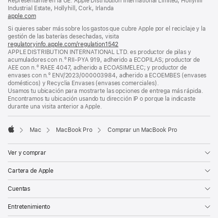
Representante en la UE: Apple Distribution International Limited, Hollyhill
una
Industrial Estate, Hollyhill, Cork, Irlanda
ventana
apple.com
(se
nueva)
abre
Si quieres saber más sobre los gastos que cubre Apple por el reciclaje y la
en
gestión de las baterías desechadas, visita
una
regulatoryinfo.apple.com/regulation1542
(se
ventana
APPLE DISTRIBUTION INTERNATIONAL LTD. es productor de pilas y
abre
nueva)
acumuladores con n.º RII-PYA 919, adherido a ECOPILAS; productor de
en
AEE con n.º RAEE 4047, adherido a ECOASIMELEC; y productor de
una
envases con n.º ENV/2023/000003984, adherido a ECOEMBES (envases
ventana
domésticos) y Recyclia Envases (envases comerciales).
nueva)
Usamos tu ubicación para mostrarte las opciones de entrega más rápida.
Encontramos tu ubicación usando tu dirección IP o porque la indicaste
durante una visita anterior a Apple.
Mac
MacBook Pro
Comprar un MacBook Pro
Apple
Ver y comprar
Cartera de Apple
Cuentas
Entretenimiento