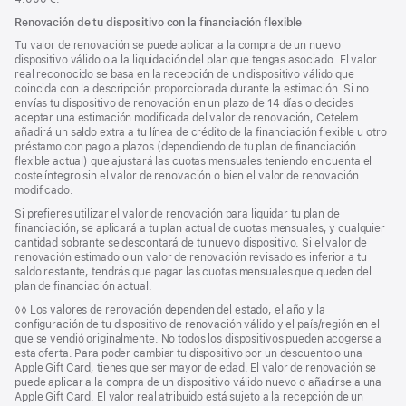
Renovación de tu dispositivo con la financiación flexible
Tu valor de renovación se puede aplicar a la compra de un nuevo
dispositivo válido o a la liquidación del plan que tengas asociado. El valor
real reconocido se basa en la recepción de un dispositivo válido que
coincida con la descripción proporcionada durante la estimación. Si no
envías tu dispositivo de renovación en un plazo de 14 días o decides
aceptar una estimación modificada del valor de renovación, Cetelem
añadirá un saldo extra a tu línea de crédito de la financiación flexible u otro
préstamo con pago a plazos (dependiendo de tu plan de financiación
flexible actual) que ajustará las cuotas mensuales teniendo en cuenta el
coste íntegro sin el valor de renovación o bien el valor de renovación
modificado.
Si prefieres utilizar el valor de renovación para liquidar tu plan de
financiación, se aplicará a tu plan actual de cuotas mensuales, y cualquier
cantidad sobrante se descontará de tu nuevo dispositivo. Si el valor de
renovación estimado o un valor de renovación revisado es inferior a tu
saldo restante, tendrás que pagar las cuotas mensuales que queden del
plan de financiación actual.
Nota
◊◊ Los valores de renovación dependen del estado, el año y la
a
configuración de tu dispositivo de renovación válido y el país/región en el
pie
que se vendió originalmente. No todos los dispositivos pueden acogerse a
de
esta oferta. Para poder cambiar tu dispositivo por un descuento o una
página
Apple Gift Card, tienes que ser mayor de edad. El valor de renovación se
puede aplicar a la compra de un dispositivo válido nuevo o añadirse a una
Apple Gift Card. El valor real atribuido está sujeto a la recepción de un