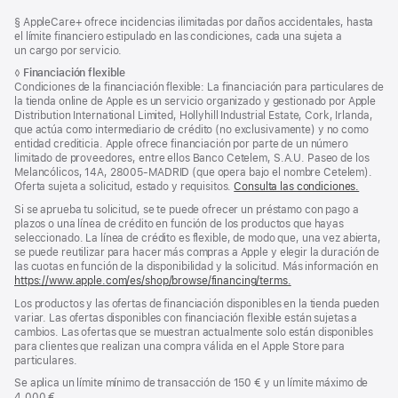
Nota
Notas
Nota
§ AppleCare+ ofrece incidencias ilimitadas por daños accidentales, hasta
al
a
a
el límite financiero estipulado en las condiciones, cada una sujeta a
pie
pie
pie
un cargo por servicio.
de
de
Nota
◊
Financiación flexible
página
a
Condiciones de la financiación flexible: La financiación para particulares de
página
pie
la tienda online de Apple es un servicio organizado y gestionado por Apple
de
Distribution International Limited, Hollyhill Industrial Estate, Cork, Irlanda,
página
que actúa como intermediario de crédito (no exclusivamente) y no como
entidad crediticia. Apple ofrece financiación por parte de un número
limitado de proveedores, entre ellos Banco Cetelem, S.A.U. Paseo de los
Melancólicos, 14A, 28005-MADRID (que opera bajo el nombre Cetelem).
Oferta sujeta a solicitud, estado y requisitos.
Consulta las condiciones.
Si se aprueba tu solicitud, se te puede ofrecer un préstamo con pago a
plazos o una línea de crédito en función de los productos que hayas
seleccionado. La línea de crédito es flexible, de modo que, una vez abierta,
se puede reutilizar para hacer más compras a Apple y elegir la duración de
las cuotas en función de la disponibilidad y la solicitud. Más información en
https://www.apple.com/es/shop/browse/financing/terms.
Los productos y las ofertas de financiación disponibles en la tienda pueden
variar. Las ofertas disponibles con financiación flexible están sujetas a
cambios. Las ofertas que se muestran actualmente solo están disponibles
para clientes que realizan una compra válida en el Apple Store para
particulares.
Se aplica un límite mínimo de transacción de 150 € y un límite máximo de
4.000 €.