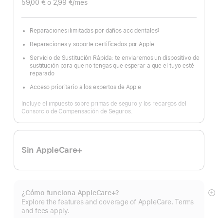
59,00 €
o 2,99 €
/mes
Reparaciones ilimitadas por daños accidentales
§
Nota
a
Reparaciones y soporte certificados por Apple
pie
de
página
Servicio de Sustitución Rápida: te enviaremos un dispositivo de
sustitución para que no tengas que esperar a que el tuyo esté
reparado
Acceso prioritario a los expertos de Apple
Incluye el impuesto sobre primas de seguro y los recargos del
Consorcio de Compensación de Seguros.
Sin AppleCare+
¿Cómo funciona AppleCare+?
Mo
Explore the features and coverage of AppleCare. Terms
m
and fees apply.