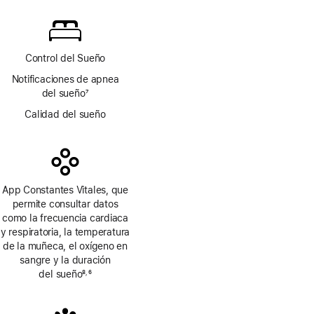
a
pie
de
página
Control del Sueño
Notificaciones de apnea
del sueño
7
Nota
Calidad del sueño
a
pie
de
página
App Constantes Vitales, que
permite consultar datos
como la frecuencia cardiaca
y respiratoria, la temperatura
de la muñeca, el oxígeno en
sangre y la duración
del sueño
8
6
,
Nota
Nota
a
a