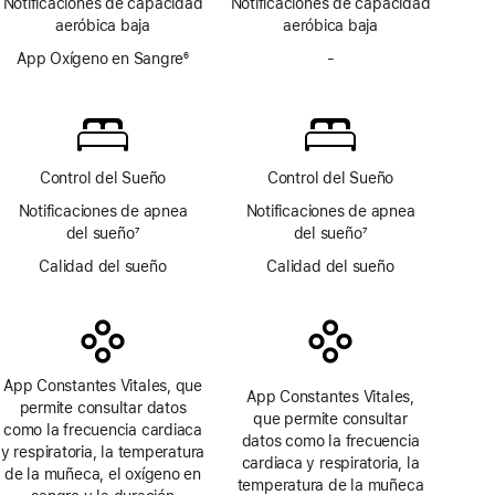
Notificaciones de capacidad
Notificaciones de capacidad
a
a
aeróbica baja
aeróbica baja
pie
pie
de
App Oxígeno en Sangre
6
de
-
No
página
Nota
página
incluye
a
la
pie
app
de
Oxígeno
página
en Sangre
Control del Sueño
Control del Sueño
Notificaciones de apnea
Notificaciones de apnea
del sueño
7
del sueño
7
Nota
Nota
Calidad del sueño
Calidad del sueño
a
a
pie
pie
de
de
página
página
App Constantes Vitales, que
App Constantes Vitales,
permite consultar datos
que permite consultar
como la frecuencia cardiaca
datos como la frecuencia
y respiratoria, la temperatura
cardiaca y respiratoria, la
de la muñeca, el oxígeno en
temperatura de la muñeca