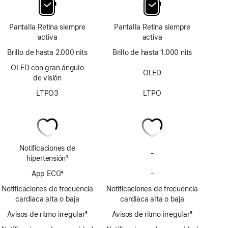
Pantalla Retina siempre
Pantalla Retina siempre
activa
activa
Brillo de hasta 2.000 nits
Brillo de hasta 1.000 nits
OLED con gran ángulo
OLED
de visión
LTPO3
LTPO
Notificaciones de
-
No
hipertensión
3
incluye
Nota
App ECG
4
-
notificaciones
No
a
Nota
de
incluye
pie
Notificaciones de frecuencia
Notificaciones de frecuencia
a
posible
la
de
cardiaca alta o baja
cardiaca alta o baja
pie
hipertensión
app
página
Avisos de ritmo irregular
de
5
Avisos de ritmo irregular
ECG
5
Nota
página
Nota