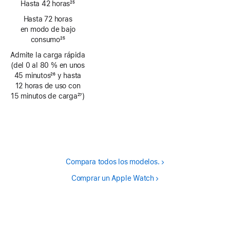
Hasta 42 horas
25
Nota
Hasta 72 horas
a
en modo de bajo
pie
consumo
25
de
Nota
Admite la carga rápida
página
a
(del 0 al 80 % en unos
pie
45 minutos
26
y hasta
de
Nota
12 horas de uso con
página
a
15 minutos de carga
27
)
pie
Nota
de
a
página
pie
de
página
Compara todos los modelos.
Comprar un Apple Watch