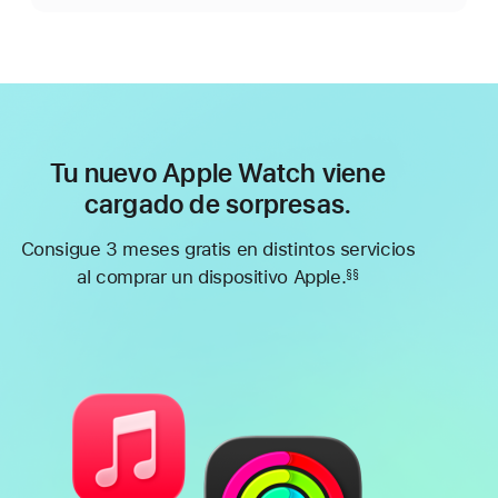
Tu nuevo Apple Watch viene
cargado de sorpresas.
Consigue 3 meses gratis en distintos servicios
al comprar un dispositivo Apple.
§§
Nota
a
pie
de
página