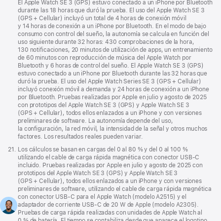
página
El Apple Watch SE 3 (GPS) estuvo conectado a un iPhone por Bluetooth
durante las 18 horas que duró la prueba. El uso del Apple Watch SE 3
(GPS + Cellular) incluyó un total de 4 horas de conexión móvil
y 14 horas de conexión a un iPhone por Bluetooth. En el modo de bajo
consumo con control del sueño, la autonomía se calcula en función del
uso siguiente durante 32 horas: 430 comprobaciones de la hora,
130 notificaciones, 20 minutos de utilización de apps, un entrenamiento
de 60 minutos con reproducción de música del Apple Watch por
Bluetooth y 6 horas de control del sueño. El Apple Watch SE 3 (GPS)
estuvo conectado a un iPhone por Bluetooth durante las 32 horas que
duró la prueba. El uso del Apple Watch Series SE 3 (GPS + Cellular)
incluyó conexión móvil a demanda y 24 horas de conexión a un iPhone
por Bluetooth. Pruebas realizadas por Apple en julio y agosto de 2025
con prototipos del Apple Watch SE 3 (GPS) y Apple Watch SE 3
(GPS + Cellular), todos ellos enlazados a un iPhone y con versiones
preliminares de software. La autonomía depende del uso,
la configuración, la red móvil, la intensidad de la señal y otros muchos
factores. Los resultados reales pueden variar.
Nota
21.
Los cálculos se basan en cargas del 0 al 80 % y del 0 al 100 %
a
utilizando el cable de carga rápida magnética con conector USB‑C
pie
incluido. Pruebas realizadas por Apple en julio y agosto de 2025 con
de
prototipos del Apple Watch SE 3 (GPS) y Apple Watch SE 3
página
(GPS + Cellular), todos ellos enlazados a un iPhone y con versiones
preliminares de software, utilizando el cable de carga rápida magnética
con conector USB‑C para el Apple Watch (modelo A2515) y el
adaptador de corriente USB‑C de 20 W de Apple (modelo A2305).
Pruebas de carga rápida realizadas con unidades de Apple Watch al
0 % de batería. El tiempo se contabiliza desde que aparece el logotipo