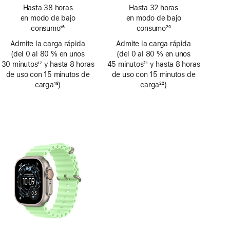
Nota
Nota
Hasta 38 horas
Hasta 32 horas
a
a
en modo de bajo
en modo de bajo
pie
pie
consumo
16
consumo
20
de
de
Nota
Nota
Admite la carga rápida
página
Admite la carga rápida
página
a
a
(del 0 al 80 % en unos
(del 0 al 80 % en unos
pie
pie
30 minutos
17
y hasta 8 horas
45 minutos
21
y hasta 8 horas
de
de
Nota
de uso con 15 minutos de
Nota
de uso con 15 minutos de
página
página
a
carga
18
)
a
carga
22
)
pie
Nota
pie
Nota
de
a
de
a
página
pie
página
pie
de
de
página
página