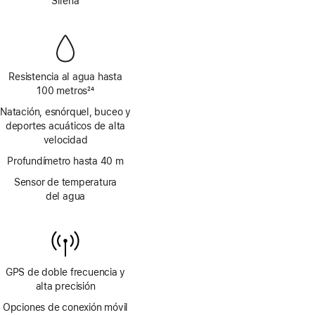
de
Sirena
a
página
pie
de
página
Resistencia al agua hasta
100 metros
24
Nota
Natación, esnórquel, buceo y
a
deportes acuáticos de alta
pie
velocidad
de
página
Profundímetro hasta 40 m
Sensor de temperatura
del agua
GPS de doble frecuencia y
alta precisión
Opciones de conexión móvil