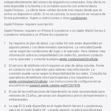
independientemente del número de dispositivos comprados. Esta oferta no
está disponible si tu familia o tú os habéis suscrito con anterioridad a
Apple Fitness+. La oferta tiene validez durante tres meses desde que se
activa un dispositivo válido. Si no se cancela, la suscripción se renueva de
forma automática. Sujeto a restricciones y otras
condiciones
.
Apple Fitness+ requiere suscripción.
Apple Fitness+ requiere un iPhone 8 o posterior o un Apple Watch Series 3
o posterior enlazado a un iPhone 6s o posterior.
Nota
1.
Se requiere un plan de datos. Las redes 5G solo están disponibles en
a
algunos países y con determinados operadores. La velocidad puede
pie
variar según las condiciones del lugar y el operador. Para obtener más
de
información sobre la compatibilidad con redes 5G, ponte en contacto
página
con tu operador y consulta la página
apple.com/es/watch/cellular
.
Nota
2.
El servicio de telefonía móvil requiere un plan de datos móviles. Ponte
a
en contacto con tu operador para obtener más información. La
pie
conexión puede variar según la disponibilidad de las redes. Consulta los
de
operadores de telefonía móvil participantes y los requisitos en
página
apple.com/es/watch/cellular
. Las instrucciones de configuración se
encuentran en
support.apple.com/es-es/HT207578
(Se
.
abre
Nota
3.
El uso de las notificaciones de hipertensión no está recomendado para
en
a
menores de 22 años, personas con diagnóstico previo de hipertensión o
una
pie
embarazadas.
ventana
de
nueva)
Nota
4.
La app ECG está disponible en el Apple Watch Series 4 y posteriores,
página
a
salvo en el Apple Watch SE, y puede generar un electrocardiograma