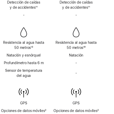
Detección de caídas
vía
Detección de caídas
vía
a
a
y de accidentes
satélite
11
y de accidentes
satélite
11
pie
pie
Nota
Nota
de
-
No
de
-
No
a
a
página
incluye
página
incluye
pie
pie
sirena
sirena
de
de
página
página
Resistencia al agua hasta
Resistencia al agua hasta
50 metros
13
50 metros
19
Nota
Nota
Natación y esnórquel
Natación
a
a
pie
Profundímetro hasta 6 m
pie
-
No
de
de
incluye
Sensor de temperatura
página
página
-
profundímetro
No
del agua
hasta 6 m
incluye
sensor
de
temperatura
del agua
GPS
GPS
Opciones de datos móviles
2
Opciones de datos móviles
2