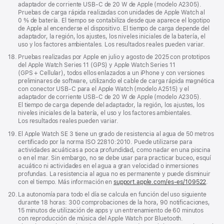
adaptador de corriente USB‑C de 20 W de Apple (modelo A2305).
Pruebas de carga rápida realizadas con unidades de Apple Watch al
0 % de batería. El tiempo se contabiliza desde que aparece el logotipo
de Apple al encenderse el dispositivo. El tiempo de carga depende del
adaptador, la región, los ajustes, los niveles iniciales de la batería, el
uso y los factores ambientales. Los resultados reales pueden variar.
Nota
18.
Pruebas realizadas por Apple en julio y agosto de 2025 con prototipos
a
del Apple Watch Series 11 (GPS) y Apple Watch Series 11
pie
(GPS + Cellular), todos ellos enlazados a un iPhone y con versiones
de
preliminares de software, utilizando el cable de carga rápida magnética
página
con conector USB‑C para el Apple Watch (modelo A2515) y el
adaptador de corriente USB‑C de 20 W de Apple (modelo A2305).
El tiempo de carga depende del adaptador, la región, los ajustes, los
niveles iniciales de la batería, el uso y los factores ambientales.
Los resultados reales pueden variar.
Nota
19.
El Apple Watch SE 3 tiene un grado de resistencia al agua de 50 metros
a
certificado por la norma ISO 22810:2010. Puede utilizarse para
pie
actividades acuáticas a poca profundidad, como nadar en una piscina
de
o en el mar. Sin embargo, no se debe usar para practicar buceo, esquí
página
acuático ni actividades en el agua a gran velocidad o inmersiones
profundas. La resistencia al agua no es permanente y puede disminuir
con el tiempo. Más información en
support.apple.com/es-es/109522
.
Nota
20.
La autonomía para todo el día se calcula en función del uso siguiente
a
durante 18 horas: 300 comprobaciones de la hora, 90 notificaciones,
pie
15 minutos de utilización de apps y un entrenamiento de 60 minutos
de
con reproducción de música del Apple Watch por Bluetooth.