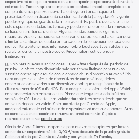
dispositivo válido que coincida con la descripción proporcionada durante la
estimación. Pueden aplicarse impuestos locales al importe completo de la
compra de un dispositivo nuevo. La entrega en tienda requiere la
presentación de un documento de identidad válido (la legislación vigente
puede exigir que se guarde esta información). Es posible que la oferta no
esté disponible en todas las tiendas, y puede ser diferente si la renovación
se hace en una tienda u online. Algunas tiendas pueden exigir más
requisitos. Apple y sus socios se reservan el derecho a rechazar, cancelar
o limitar la cantidad de cualquier transacción de renovación por cualquier
motivo. Para obtener más información sobre los dispositivos válidos y su
reciclaje, consulta a nuestro socio. Puede haber restricciones y
limitaciones.
Nota
§§
Solo para nuevas suscripciones. 11,99 €/mes después del periodo de
a
prueba. La oferta está disponible solo por tiempo limitado para nuevas
pie
suscripciones a Apple Music con la compra de un dispositivo nuevo válido.
de
Para acogerte a la oferta de dispositivos de audio válidos, debes
página
conectarlos o enlazarlos a un dispositivo Apple que tenga instalada la
última versión de iOS o iPadOS. Para acogerte a la oferta del Apple Watch,
debes conectarlo o enlazarlo a un iPhone que tenga instalada la última
versión de iOS. La oferta tiene validez durante tres meses desde que se
activa un dispositivo válido. Solo una oferta por Cuenta de Apple,
independientemente del número de dispositivos válidos que compres. Si no
se cancela, la suscripción se renueva automáticamente. Sujeto a
restricciones y otras
condiciones
.
Oferta de Apple Fitness+ disponible para nuevos suscriptores que hayan
adquirido un dispositivo válido. 9,99 €/mes después de la prueba gratuita.
Solo una oferta por Cuenta de Apple y por grupo de En Familia,