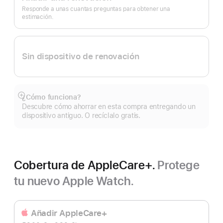
de
página
Responde a unas cuantas preguntas para obtener una
estimación.
Sin dispositivo de renovación
¿Cómo funciona?
Mostrar
Descubre cómo ahorrar en esta compra entregando un
más
dispositivo antiguo. O recíclalo gratis.
Cobertura de AppleCare+.
Protege
tu nuevo Apple Watch.
Añadir AppleCare+