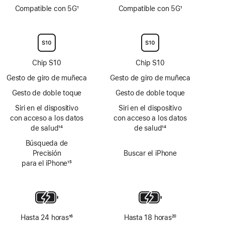
Nota
Nota
Compatible con 5G
1
Compatible con 5G
1
a
a
Nota
Nota
pie
pie
a
a
de
de
pie
pie
página
página
de
de
página
página
Chip S10
Chip S10
Gesto de giro de muñeca
Gesto de giro de muñeca
Gesto de doble toque
Gesto de doble toque
Siri en el dispositivo
Siri en el dispositivo
con acceso a los datos
con acceso a los datos
de salud
14
de salud
14
Nota
Nota
Búsqueda de
a
a
Precisión
Buscar el iPhone
pie
pie
para el iPhone
15
de
de
Nota
página
página
a
pie
de
página
Hasta 24 horas
16
Hasta 18 horas
20