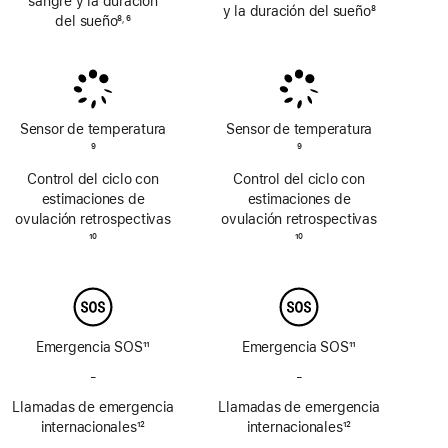
sangre y la duración
y la duración del sueño
8
del sueño
8
6
,
Nota
Nota
Nota
a
a
a
pie
pie
pie
de
de
de
página
página
página
Sensor de temperatura
Sensor de temperatura
Nota
9
Nota
9
a
a
Control del ciclo con
Control del ciclo con
pie
pie
estimaciones de
estimaciones de
de
de
ovulación retrospectivas
ovulación retrospectivas
página
página
Nota
10
Nota
10
a
a
pie
pie
de
de
página
página
Emergencia SOS
11
Emergencia SOS
11
Nota
Nota
-
No
-
No
a
a
incluye
incluye
Llamadas de emergencia
pie
Llamadas de emergencia
pie
Emergencia
Emergencia
de
internacionales
12
de
internacionales
12
SOS
SOS
Nota
página
Nota
página