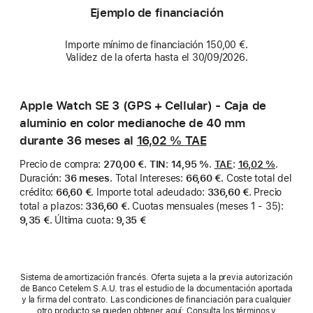
Ejemplo de financiación
Importe mínimo de financiación 150,00 €.
Validez de la oferta hasta el 30/09/2026.
Apple Watch SE 3 (GPS + Cellular) - Caja de
aluminio en color medianoche de 40 mm
durante 36 meses al
16,02 %
TAE
Precio de compra
:
270,00 €
.
TIN
:
14,95 %
.
TAE
:
16,02 %
.
Duración
:
36 meses
.
Total Intereses
:
66,60 €
.
Coste total del
crédito
:
66,60 €
.
Importe total adeudado
:
336,60 €
.
Precio
total a plazos
:
336,60 €
.
Cuotas mensuales (meses 1 - 35)
:
9,35 €
.
Última cuota
:
9,35 €
Sistema de amortización francés. Oferta sujeta a la previa autorización
de Banco Cetelem S.A.U. tras el estudio de la documentación aportada
y la firma del contrato. Las condiciones de financiación para cualquier
otro producto se pueden obtener aquí: Consulta los términos y