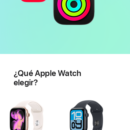
Batería
Prestaciones
de
¿Qué Apple Watch
salud
cardiaca
elegir?