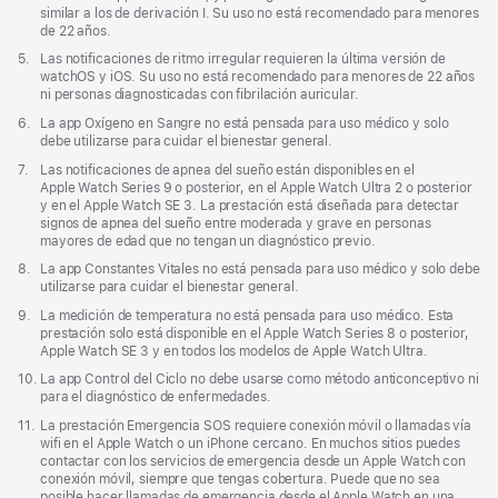
pie
similar a los de derivación I. Su uso no está recomendado para menores
de
de 22 años.
página
Nota
5.
Las notificaciones de ritmo irregular requieren la última versión de
a
watchOS y iOS. Su uso no está recomendado para menores de 22 años
pie
ni personas diagnosticadas con fibrilación auricular.
de
Nota
6.
La app Oxígeno en Sangre no está pensada para uso médico y solo
página
a
debe utilizarse para cuidar el bienestar general.
pie
Nota
7.
Las notificaciones de apnea del sueño están disponibles en el
de
a
Apple Watch Series 9 o posterior, en el Apple Watch Ultra 2 o posterior
página
pie
y en el Apple Watch SE 3. La prestación está diseñada para detectar
de
signos de apnea del sueño entre moderada y grave en personas
página
mayores de edad que no tengan un diagnóstico previo.
Nota
8.
La app Constantes Vitales no está pensada para uso médico y solo debe
a
utilizarse para cuidar el bienestar general.
pie
Nota
9.
La medición de temperatura no está pensada para uso médico. Esta
de
a
prestación solo está disponible en el Apple Watch Series 8 o posterior,
página
pie
Apple Watch SE 3 y en todos los modelos de Apple Watch Ultra.
de
Nota
10.
La app Control del Ciclo no debe usarse como método anticonceptivo ni
página
a
para el diagnóstico de enfermedades.
pie
Nota
11.
La prestación Emergencia SOS requiere conexión móvil o llamadas vía
de
a
wifi en el Apple Watch o un iPhone cercano. En muchos sitios puedes
página
pie
contactar con los servicios de emergencia desde un Apple Watch con
de
conexión móvil, siempre que tengas cobertura. Puede que no sea
página
posible hacer llamadas de emergencia desde el Apple Watch en una