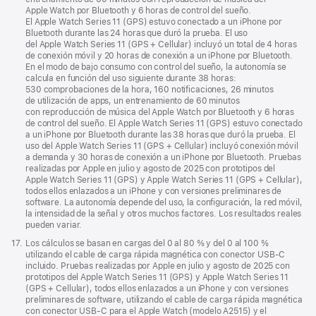
página
Apple Watch por Bluetooth y 6 horas de control del sueño.
El Apple Watch Series 11 (GPS) estuvo conectado a un iPhone por
Bluetooth durante las 24 horas que duró la prueba. El uso
del Apple Watch Series 11 (GPS + Cellular) incluyó un total de 4 horas
de conexión móvil y 20 horas de conexión a un iPhone por Bluetooth.
En el modo de bajo consumo con control del sueño, la autonomía se
calcula en función del uso siguiente durante 38 horas:
530 comprobaciones de la hora, 160 notificaciones, 26 minutos
de utilización de apps, un entrenamiento de 60 minutos
con reproducción de música del Apple Watch por Bluetooth y 6 horas
de control del sueño. El Apple Watch Series 11 (GPS) estuvo conectado
a un iPhone por Bluetooth durante las 38 horas que duró la prueba. El
uso del Apple Watch Series 11 (GPS + Cellular) incluyó conexión móvil
a demanda y 30 horas de conexión a un iPhone por Bluetooth. Pruebas
realizadas por Apple en julio y agosto de 2025 con prototipos del
Apple Watch Series 11 (GPS) y Apple Watch Series 11 (GPS + Cellular),
todos ellos enlazados a un iPhone y con versiones preliminares de
software. La autonomía depende del uso, la configuración, la red móvil,
la intensidad de la señal y otros muchos factores. Los resultados reales
pueden variar.
Nota
17.
Los cálculos se basan en cargas del 0 al 80 % y del 0 al 100 %
a
utilizando el cable de carga rápida magnética con conector USB‑C
pie
incluido. Pruebas realizadas por Apple en julio y agosto de 2025 con
de
prototipos del Apple Watch Series 11 (GPS) y Apple Watch Series 11
página
(GPS + Cellular), todos ellos enlazados a un iPhone y con versiones
preliminares de software, utilizando el cable de carga rápida magnética
con conector USB‑C para el Apple Watch (modelo A2515) y el