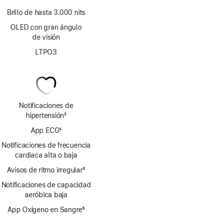
Brillo de hasta 3.000 nits
OLED con gran ángulo
de visión
LTPO3
Notificaciones de
hipertensión
3
Nota
App ECG
4
a
Nota
pie
Notificaciones de frecuencia
a
de
cardiaca alta o baja
pie
página
Avisos de ritmo irregular
de
5
Nota
página
Notificaciones de capacidad
a
aeróbica baja
pie
de
App Oxígeno en Sangre
6
página
Nota