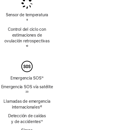
pie
pie
de
de
página
página
Sensor de temperatura
Nota
9
a
Control del ciclo con
pie
estimaciones de
de
ovulación retrospectivas
página
Nota
10
a
pie
de
página
Emergencia SOS
11
Nota
Emergencia SOS vía satélite
a
Nota
23
pie
a
Llamadas de emergencia
de
pie
página
internacionales
12
de
Nota
página
Detección de caídas
a
y de accidentes
11
pie
Nota