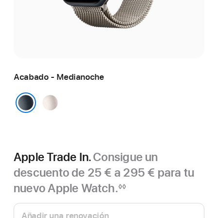
Acabado - Medianoche
Blanco
estrella
Medianoche
Apple Trade In.
Consigue un
descuento de 25 € a 295 € para tu
nuevo Apple Watch.
◊◊
Nota
Apple
a
pie
Trade In.
Añadir una renovación