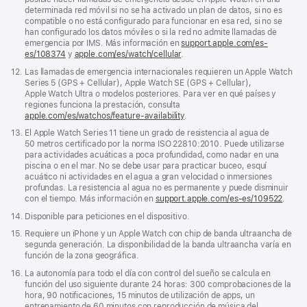
determinada red móvil si no se ha activado un plan de datos, si no es
compatible o no está configurado para funcionar en esa red, si no se
han configurado los datos móviles o si la red no admite llamadas de
emergencia por IMS. Más información en
support.apple.com/es-
es/108374
(Se
y
apple.com/es/watch/cellular
.
abre
Nota
12.
Las llamadas de emergencia internacionales requieren un Apple Watch
en
a
Series 5 (GPS + Cellular), Apple Watch SE (GPS + Cellular),
una
pie
Apple Watch Ultra o modelos posteriores. Para ver en qué países y
ventana
de
regiones funciona la prestación, consulta
nueva)
página
apple.com/es/watchos/feature-availability
.
Nota
13.
El Apple Watch Series 11 tiene un grado de resistencia al agua de
a
50 metros certificado por la norma ISO 22810:2010. Puede utilizarse
pie
para actividades acuáticas a poca profundidad, como nadar en una
de
piscina o en el mar. No se debe usar para practicar buceo, esquí
página
acuático ni actividades en el agua a gran velocidad o inmersiones
profundas. La resistencia al agua no es permanente y puede disminuir
con el tiempo. Más información en
support.apple.com/es-es/109522
.
Nota
14.
Disponible para peticiones en el dispositivo.
a
Nota
15.
Requiere un iPhone y un Apple Watch con chip de banda ultraancha de
pie
a
segunda generación. La disponibilidad de la banda ultraancha varía en
de
pie
función de la zona geográfica.
página
de
Nota
16.
La autonomía para todo el día con control del sueño se calcula en
página
a
función del uso siguiente durante 24 horas: 300 comprobaciones de la
pie
hora, 90 notificaciones, 15 minutos de utilización de apps, un
de
entrenamiento de 60 minutos con reproducción de música del