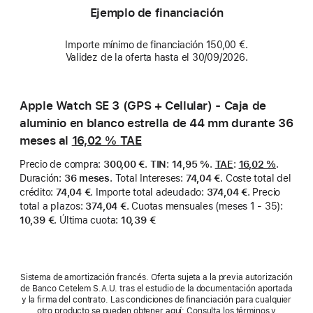
Ejemplo de financiación
Importe mínimo de financiación 150,00 €.
Validez de la oferta hasta el 30/09/2026.
Apple Watch SE 3 (GPS + Cellular) - Caja de
aluminio en blanco estrella de 44 mm durante 36
meses al
16,02 %
TAE
Precio de compra
:
300,00 €
.
TIN
:
14,95 %
.
TAE
:
16,02 %
.
Duración
:
36 meses
.
Total Intereses
:
74,04 €
.
Coste total del
crédito
:
74,04 €
.
Importe total adeudado
:
374,04 €
.
Precio
total a plazos
:
374,04 €
.
Cuotas mensuales (meses 1 - 35)
:
10,39 €
.
Última cuota
:
10,39 €
Sistema de amortización francés. Oferta sujeta a la previa autorización
de Banco Cetelem S.A.U. tras el estudio de la documentación aportada
y la firma del contrato. Las condiciones de financiación para cualquier
otro producto se pueden obtener aquí: Consulta los términos y