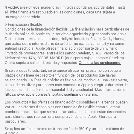
Nota
Notas
Nota
§ AppleCare+ ofrece incidencias ilimitadas por daños accidentales, hasta
al
a
a
el límite financiero estipulado en las condiciones, cada una sujeta a
pie
pie
pie
un cargo por servicio.
de
de
Nota
◊
Financiación flexible
página
a
Condiciones de la financiación flexible: La financiación para particulares de
página
pie
la tienda online de Apple es un servicio organizado y gestionado por Apple
de
Distribution International Limited, Hollyhill Industrial Estate, Cork, Irlanda,
página
que actúa como intermediario de crédito (no exclusivamente) y no como
entidad crediticia. Apple ofrece financiación por parte de un número
limitado de proveedores, entre ellos Banco Cetelem, S.A.U. Paseo de los
Melancólicos, 14A, 28005-MADRID (que opera bajo el nombre Cetelem).
Oferta sujeta a solicitud, estado y requisitos.
Consulta las condiciones.
Si se aprueba tu solicitud, se te puede ofrecer un préstamo con pago a
plazos o una línea de crédito en función de los productos que hayas
seleccionado. La línea de crédito es flexible, de modo que, una vez abierta,
se puede reutilizar para hacer más compras a Apple y elegir la duración de
las cuotas en función de la disponibilidad y la solicitud. Más información en
https://www.apple.com/es/shop/browse/financing/terms.
Los productos y las ofertas de financiación disponibles en la tienda pueden
variar. Las ofertas disponibles con financiación flexible están sujetas a
cambios. Las ofertas que se muestran actualmente solo están disponibles
para clientes que realizan una compra válida en el Apple Store para
particulares.
Se aplica un límite mínimo de transacción de 150 € y un límite máximo de
4.000 €.