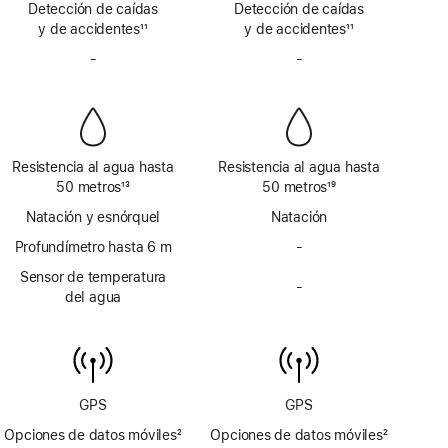
Detección de caídas
vía
Detección de caídas
vía
a
a
y de accidentes
satélite
11
y de accidentes
satélite
11
pie
pie
Nota
Nota
de
-
No
de
-
No
a
a
página
incluye
página
incluye
pie
pie
sirena
sirena
de
de
página
página
Resistencia al agua hasta
Resistencia al agua hasta
50 metros
13
50 metros
19
Nota
Nota
Natación y esnórquel
Natación
a
a
pie
Profundímetro hasta 6 m
pie
-
No
de
de
incluye
Sensor de temperatura
página
página
-
profundímetro
No
del agua
hasta 6 m
incluye
sensor
de
temperatura
del agua
GPS
GPS
Opciones de datos móviles
2
Opciones de datos móviles
2