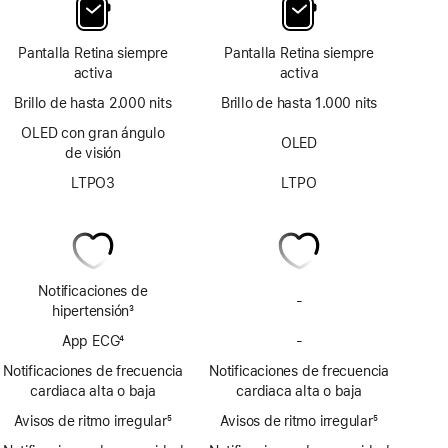
Pantalla Retina siempre
Pantalla Retina siempre
activa
activa
Brillo de hasta 2.000 nits
Brillo de hasta 1.000 nits
OLED con gran ángulo
OLED
de visión
LTPO3
LTPO
Notificaciones de
-
No
hipertensión
3
incluye
Nota
App ECG
4
-
notificaciones
No
a
Nota
de
incluye
pie
Notificaciones de frecuencia
Notificaciones de frecuencia
a
posible
la
de
cardiaca alta o baja
cardiaca alta o baja
pie
hipertensión
app
página
Avisos de ritmo irregular
de
5
Avisos de ritmo irregular
ECG
5
Nota
página
Nota