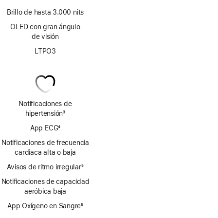
Brillo de hasta 3.000 nits
OLED con gran ángulo
de visión
LTPO3
Notificaciones de
hipertensión
3
Nota
App ECG
4
a
Nota
pie
Notificaciones de frecuencia
a
de
cardiaca alta o baja
pie
página
Avisos de ritmo irregular
de
5
Nota
página
Notificaciones de capacidad
a
aeróbica baja
pie
de
App Oxígeno en Sangre
6
página
Nota