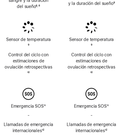
sangre y la duración
y la duración del sueño
8
del sueño
8
6
,
Nota
Nota
Nota
a
a
a
pie
pie
pie
de
de
de
página
página
página
Sensor de temperatura
Sensor de temperatura
Nota
9
Nota
9
a
a
Control del ciclo con
Control del ciclo con
pie
pie
estimaciones de
estimaciones de
de
de
ovulación retrospectivas
ovulación retrospectivas
página
página
Nota
10
Nota
10
a
a
pie
pie
de
de
página
página
Emergencia SOS
11
Emergencia SOS
11
Nota
Nota
-
No
-
No
a
a
incluye
incluye
Llamadas de emergencia
pie
Llamadas de emergencia
pie
Emergencia
Emergencia
de
internacionales
12
de
internacionales
12
SOS
SOS
Nota
página
Nota
página