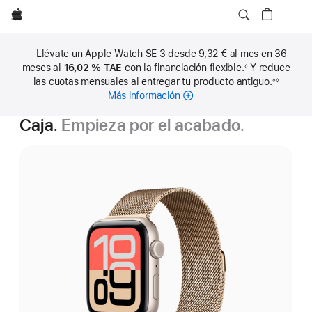
Apple
Llévate un Apple Watch SE 3 desde 9,32 € al mes en 36
meses al
16,02 %
TAE
con la financiación flexible.
Y reduce
◊
Nota
las cuotas mensuales al entregar tu producto antiguo.
◊◊
a
Nota
pie
Más información
sobre
a
de
pie
cuotas
página
de
Caja.
Empieza por el acabado.
mensuales
página