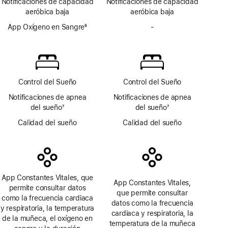
Notificaciones de capacidad
Notificaciones de capacidad
a
a
aeróbica baja
aeróbica baja
pie
pie
de
App Oxígeno en Sangre
6
de
-
No
página
Nota
página
incluye
a
la
pie
app
de
Oxígeno
página
en Sangre
Control del Sueño
Control del Sueño
Notificaciones de apnea
Notificaciones de apnea
del sueño
7
del sueño
7
Nota
Nota
Calidad del sueño
Calidad del sueño
a
a
pie
pie
de
de
página
página
App Constantes Vitales, que
App Constantes Vitales,
permite consultar datos
que permite consultar
como la frecuencia cardiaca
datos como la frecuencia
y respiratoria, la temperatura
cardiaca y respiratoria, la
de la muñeca, el oxígeno en
temperatura de la muñeca