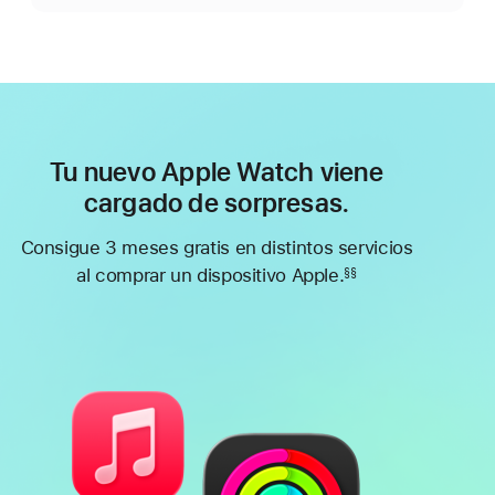
Tu nuevo Apple Watch viene
cargado de sorpresas.
Consigue 3 meses gratis en distintos servicios
al comprar un dispositivo Apple.
§§
Nota
a
pie
de
página