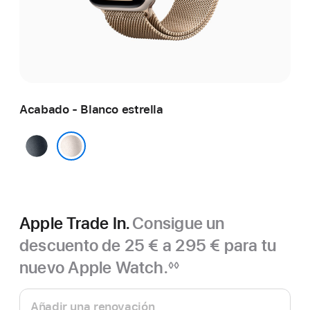
Acabado - Blanco estrella
Medianoche
Blanco estrella
Apple Trade In.
Consigue un
descuento de 25 € a 295 € para tu
nuevo Apple Watch.
◊◊
Nota
Apple
a
pie
Trade In.
Añadir una renovación