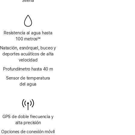
de
Sirena
a
página
pie
de
página
Resistencia al agua hasta
100 metros
24
Nota
Natación, esnórquel, buceo y
a
deportes acuáticos de alta
pie
velocidad
de
página
Profundímetro hasta 40 m
Sensor de temperatura
del agua
GPS de doble frecuencia y
alta precisión
Opciones de conexión móvil