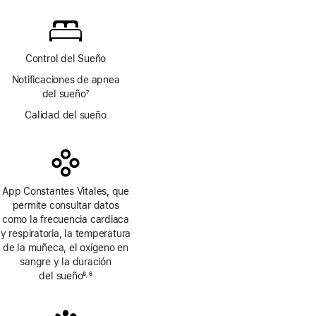
a
pie
de
página
Control del Sueño
Notificaciones de apnea
del sueño
7
Nota
Calidad del sueño
a
pie
de
página
App Constantes Vitales, que
permite consultar datos
como la frecuencia cardiaca
y respiratoria, la temperatura
de la muñeca, el oxígeno en
sangre y la duración
del sueño
8
6
,
Nota
Nota
a
a