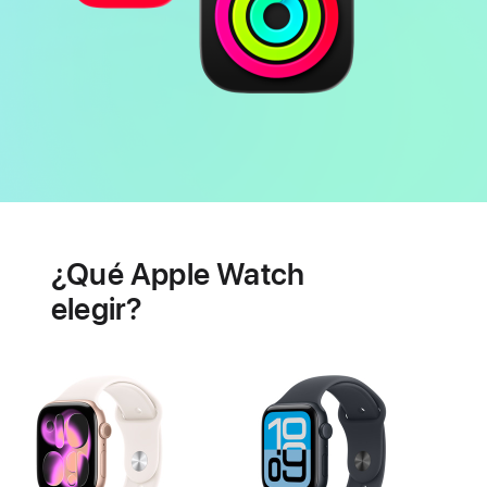
Batería
Prestaciones
de
¿Qué Apple Watch
salud
cardiaca
elegir?