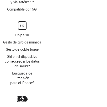
y vía satélite
2
23
,
Nota
Nota
Compatible con 5G
1
a
a
Nota
pie
pie
a
de
de
pie
página
página
de
página
Chip S10
Gesto de giro de muñeca
Gesto de doble toque
Siri en el dispositivo
con acceso a los datos
de salud
14
Nota
Búsqueda de
a
Precisión
pie
para el iPhone
15
de
Nota
página
a
pie
de
página