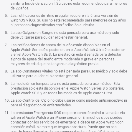
pie
similar a los de derivación I. Su uso no está recomendado para menores
de
de 22 años.
página
Nota
5.
Las notificaciones de ritmo irregular requieren la última versión de
a
watchOS y iOS. Su uso no está recomendado para menores de 22 años
pie
ni personas diagnosticadas con fibrilación auricular.
de
Nota
6.
La app Oxígeno en Sangre no está pensada para uso médico y solo
página
a
debe utilizarse para cuidar el bienestar general.
pie
Nota
7.
Las notificaciones de apnea del sueño están disponibles en el
de
a
Apple Watch Series 9 o posterior, en el Apple Watch Ultra 2 o posterior
página
pie
y en el Apple Watch SE 3. La prestación está diseñada para detectar
de
signos de apnea del sueño entre moderada y grave en personas
página
mayores de edad que no tengan un diagnóstico previo.
Nota
8.
La app Constantes Vitales no está pensada para uso médico y solo debe
a
utilizarse para cuidar el bienestar general.
pie
Nota
9.
La medición de temperatura no está pensada para uso médico. Esta
de
a
prestación solo está disponible en el Apple Watch Series 8 o posterior,
página
pie
Apple Watch SE 3 y en todos los modelos de Apple Watch Ultra.
de
Nota
10.
La app Control del Ciclo no debe usarse como método anticonceptivo ni
página
a
para el diagnóstico de enfermedades.
pie
Nota
11.
La prestación Emergencia SOS requiere conexión móvil o llamadas vía
de
a
wifi en el Apple Watch o un iPhone cercano. En muchos sitios puedes
página
pie
contactar con los servicios de emergencia desde un Apple Watch con
de
conexión móvil, siempre que tengas cobertura. Puede que no sea
página
posible hacer llamadas de emergencia desde el Apple Watch en una