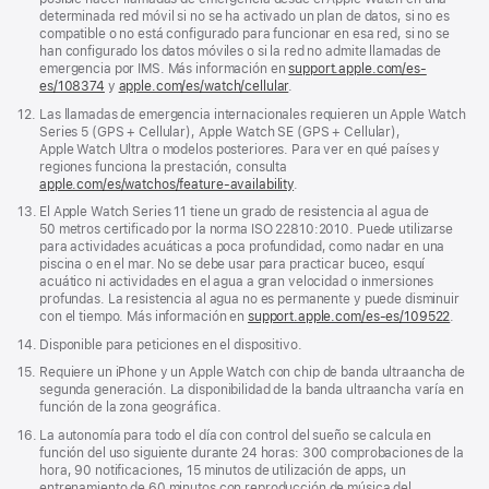
determinada red móvil si no se ha activado un plan de datos, si no es
compatible o no está configurado para funcionar en esa red, si no se
han configurado los datos móviles o si la red no admite llamadas de
emergencia por IMS. Más información en
support.apple.com/es-
es/108374
(Se
y
apple.com/es/watch/cellular
.
abre
Nota
12.
Las llamadas de emergencia internacionales requieren un Apple Watch
en
a
Series 5 (GPS + Cellular), Apple Watch SE (GPS + Cellular),
una
pie
Apple Watch Ultra o modelos posteriores. Para ver en qué países y
ventana
de
regiones funciona la prestación, consulta
nueva)
página
apple.com/es/watchos/feature-availability
.
Nota
13.
El Apple Watch Series 11 tiene un grado de resistencia al agua de
a
50 metros certificado por la norma ISO 22810:2010. Puede utilizarse
pie
para actividades acuáticas a poca profundidad, como nadar en una
de
piscina o en el mar. No se debe usar para practicar buceo, esquí
página
acuático ni actividades en el agua a gran velocidad o inmersiones
profundas. La resistencia al agua no es permanente y puede disminuir
con el tiempo. Más información en
support.apple.com/es-es/109522
.
Nota
14.
Disponible para peticiones en el dispositivo.
a
Nota
15.
Requiere un iPhone y un Apple Watch con chip de banda ultraancha de
pie
a
segunda generación. La disponibilidad de la banda ultraancha varía en
de
pie
función de la zona geográfica.
página
de
Nota
16.
La autonomía para todo el día con control del sueño se calcula en
página
a
función del uso siguiente durante 24 horas: 300 comprobaciones de la
pie
hora, 90 notificaciones, 15 minutos de utilización de apps, un
de
entrenamiento de 60 minutos con reproducción de música del