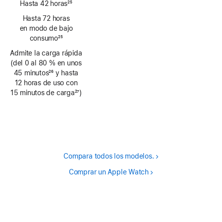
Hasta 42 horas
25
Nota
Hasta 72 horas
a
en modo de bajo
pie
consumo
25
de
Nota
Admite la carga rápida
página
a
(del 0 al 80 % en unos
pie
45 minutos
26
y hasta
de
Nota
12 horas de uso con
página
a
15 minutos de carga
27
)
pie
Nota
de
a
página
pie
de
página
Compara todos los modelos.
Comprar un Apple Watch