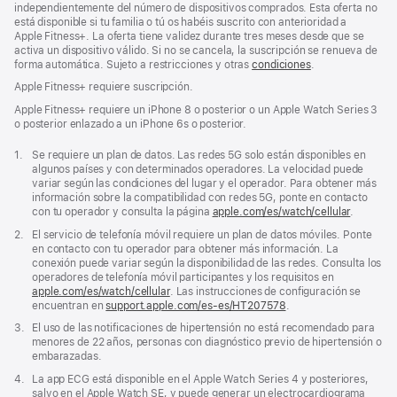
independientemente del número de dispositivos comprados. Esta oferta no
está disponible si tu familia o tú os habéis suscrito con anterioridad a
Apple Fitness+. La oferta tiene validez durante tres meses desde que se
activa un dispositivo válido. Si no se cancela, la suscripción se renueva de
forma automática. Sujeto a restricciones y otras
condiciones
.
Apple Fitness+ requiere suscripción.
Apple Fitness+ requiere un iPhone 8 o posterior o un Apple Watch Series 3
o posterior enlazado a un iPhone 6s o posterior.
Nota
1.
Se requiere un plan de datos. Las redes 5G solo están disponibles en
a
algunos países y con determinados operadores. La velocidad puede
pie
variar según las condiciones del lugar y el operador. Para obtener más
de
información sobre la compatibilidad con redes 5G, ponte en contacto
página
con tu operador y consulta la página
apple.com/es/watch/cellular
.
Nota
2.
El servicio de telefonía móvil requiere un plan de datos móviles. Ponte
a
en contacto con tu operador para obtener más información. La
pie
conexión puede variar según la disponibilidad de las redes. Consulta los
de
operadores de telefonía móvil participantes y los requisitos en
página
apple.com/es/watch/cellular
. Las instrucciones de configuración se
encuentran en
support.apple.com/es-es/HT207578
(Se
.
abre
Nota
3.
El uso de las notificaciones de hipertensión no está recomendado para
en
a
menores de 22 años, personas con diagnóstico previo de hipertensión o
una
pie
embarazadas.
ventana
de
nueva)
Nota
4.
La app ECG está disponible en el Apple Watch Series 4 y posteriores,
página
a
salvo en el Apple Watch SE, y puede generar un electrocardiograma