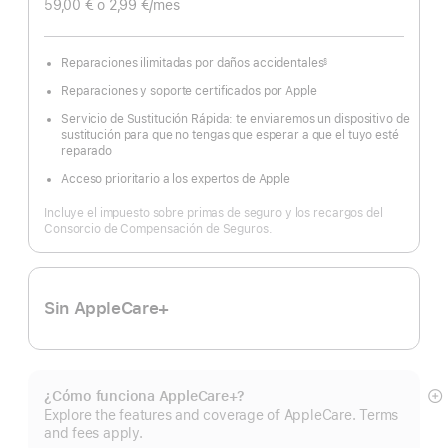
59,00 €
o 2,99 €
/mes
Reparaciones ilimitadas por daños accidentales
§
Nota
a
Reparaciones y soporte certificados por Apple
pie
de
página
Servicio de Sustitución Rápida: te enviaremos un dispositivo de
sustitución para que no tengas que esperar a que el tuyo esté
reparado
Acceso prioritario a los expertos de Apple
Incluye el impuesto sobre primas de seguro y los recargos del
Consorcio de Compensación de Seguros.
Sin AppleCare+
¿Cómo funciona AppleCare+?
Mo
Explore the features and coverage of AppleCare. Terms
m
and fees apply.