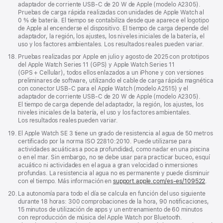
adaptador de corriente USB‑C de 20 W de Apple (modelo A2305).
Pruebas de carga rápida realizadas con unidades de Apple Watch al
0 % de batería. El tiempo se contabiliza desde que aparece el logotipo
de Apple al encenderse el dispositivo. El tiempo de carga depende del
adaptador, la región, los ajustes, los niveles iniciales de la batería, el
uso y los factores ambientales. Los resultados reales pueden variar.
Nota
18.
Pruebas realizadas por Apple en julio y agosto de 2025 con prototipos
a
del Apple Watch Series 11 (GPS) y Apple Watch Series 11
pie
(GPS + Cellular), todos ellos enlazados a un iPhone y con versiones
de
preliminares de software, utilizando el cable de carga rápida magnética
página
con conector USB‑C para el Apple Watch (modelo A2515) y el
adaptador de corriente USB‑C de 20 W de Apple (modelo A2305).
El tiempo de carga depende del adaptador, la región, los ajustes, los
niveles iniciales de la batería, el uso y los factores ambientales.
Los resultados reales pueden variar.
Nota
19.
El Apple Watch SE 3 tiene un grado de resistencia al agua de 50 metros
a
certificado por la norma ISO 22810:2010. Puede utilizarse para
pie
actividades acuáticas a poca profundidad, como nadar en una piscina
de
o en el mar. Sin embargo, no se debe usar para practicar buceo, esquí
página
acuático ni actividades en el agua a gran velocidad o inmersiones
profundas. La resistencia al agua no es permanente y puede disminuir
con el tiempo. Más información en
support.apple.com/es-es/109522
.
Nota
20.
La autonomía para todo el día se calcula en función del uso siguiente
a
durante 18 horas: 300 comprobaciones de la hora, 90 notificaciones,
pie
15 minutos de utilización de apps y un entrenamiento de 60 minutos
de
con reproducción de música del Apple Watch por Bluetooth.