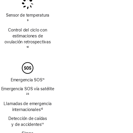
pie
pie
de
de
página
página
Sensor de temperatura
Nota
9
a
Control del ciclo con
pie
estimaciones de
de
ovulación retrospectivas
página
Nota
10
a
pie
de
página
Emergencia SOS
11
Nota
Emergencia SOS vía satélite
a
Nota
23
pie
a
Llamadas de emergencia
de
pie
página
internacionales
12
de
Nota
página
Detección de caídas
a
y de accidentes
11
pie
Nota