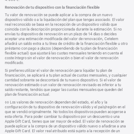
Renovación de tu dispositivo con la financiación flexible
Tu valor de renovación se puede aplicar a la compra de un nuevo
dispositivo válido o a la liquidación del plan que tengas asociado. El valor
real reconocido se basa en la recepción de un dispositivo válido que
coincida con la descripción proporcionada durante la estimación. Si no
envías tu dispositivo de renovación en un plazo de 14 días o decides
aceptar una estimación modificada del valor de renovación, Cetelem
añadirá un saldo extra a tu línea de crédito de la financiación flexible u otro
préstamo con pago a plazos (dependiendo de tu plan de financiación
flexible actual) que ajustará las cuotas mensuales teniendo en cuenta el
coste íntegro sin el valor de renovación o bien el valor de renovación
modificado.
Si prefieres utilizar el valor de renovación para liquidar tu plan de
financiación, se aplicará a tu plan actual de cuotas mensuales, y cualquier
cantidad sobrante se descontará de tu nuevo dispositivo. Si el valor de
renovación estimado o un valor de renovación revisado es inferior a tu
saldo restante, tendrás que pagar las cuotas mensuales que queden del
plan de financiación actual.
Nota
◊◊ Los valores de renovación dependen del estado, el año y la
a
configuración de tu dispositivo de renovación válido y el país/región en el
pie
que se vendió originalmente. No todos los dispositivos pueden acogerse a
de
esta oferta. Para poder cambiar tu dispositivo por un descuento o una
página
Apple Gift Card, tienes que ser mayor de edad. El valor de renovación se
puede aplicar a la compra de un dispositivo válido nuevo o añadirse a una
Apple Gift Card. El valor real atribuido está sujeto a la recepción de un