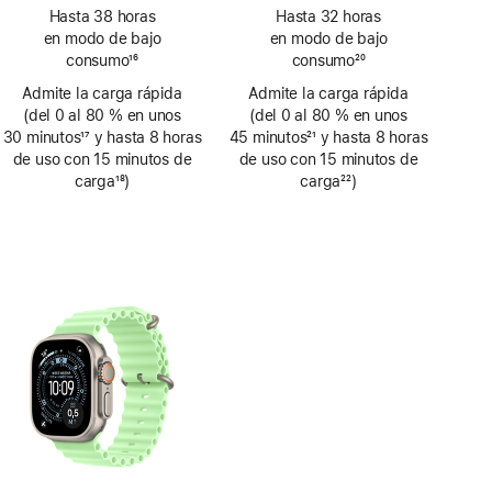
Nota
Nota
Hasta 38 horas
Hasta 32 horas
a
a
en modo de bajo
en modo de bajo
pie
pie
consumo
16
consumo
20
de
de
Nota
Nota
Admite la carga rápida
página
Admite la carga rápida
página
a
a
(del 0 al 80 % en unos
(del 0 al 80 % en unos
pie
pie
30 minutos
17
y hasta 8 horas
45 minutos
21
y hasta 8 horas
de
de
Nota
de uso con 15 minutos de
Nota
de uso con 15 minutos de
página
página
a
carga
18
)
a
carga
22
)
pie
Nota
pie
Nota
de
a
de
a
página
pie
página
pie
de
de
página
página