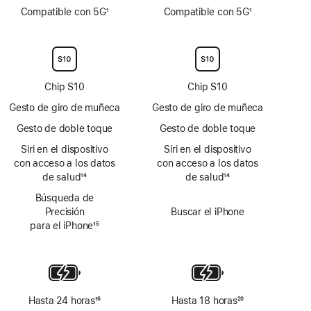
Nota
Nota
Compatible con 5G
1
Compatible con 5G
1
a
a
Nota
Nota
pie
pie
a
a
de
de
pie
pie
página
página
de
de
página
página
Chip S10
Chip S10
Gesto de giro de muñeca
Gesto de giro de muñeca
Gesto de doble toque
Gesto de doble toque
Siri en el dispositivo
Siri en el dispositivo
con acceso a los datos
con acceso a los datos
de salud
14
de salud
14
Nota
Nota
Búsqueda de
a
a
Precisión
Buscar el iPhone
pie
pie
para el iPhone
15
de
de
Nota
página
página
a
pie
de
página
Hasta 24 horas
16
Hasta 18 horas
20