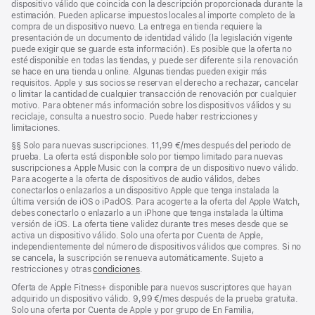
dispositivo válido que coincida con la descripción proporcionada durante la
estimación. Pueden aplicarse impuestos locales al importe completo de la
compra de un dispositivo nuevo. La entrega en tienda requiere la
presentación de un documento de identidad válido (la legislación vigente
puede exigir que se guarde esta información). Es posible que la oferta no
esté disponible en todas las tiendas, y puede ser diferente si la renovación
se hace en una tienda u online. Algunas tiendas pueden exigir más
requisitos. Apple y sus socios se reservan el derecho a rechazar, cancelar
o limitar la cantidad de cualquier transacción de renovación por cualquier
motivo. Para obtener más información sobre los dispositivos válidos y su
reciclaje, consulta a nuestro socio. Puede haber restricciones y
limitaciones.
Nota
§§
Solo para nuevas suscripciones. 11,99 €/mes después del periodo de
a
prueba. La oferta está disponible solo por tiempo limitado para nuevas
pie
suscripciones a Apple Music con la compra de un dispositivo nuevo válido.
de
Para acogerte a la oferta de dispositivos de audio válidos, debes
página
conectarlos o enlazarlos a un dispositivo Apple que tenga instalada la
última versión de iOS o iPadOS. Para acogerte a la oferta del Apple Watch,
debes conectarlo o enlazarlo a un iPhone que tenga instalada la última
versión de iOS. La oferta tiene validez durante tres meses desde que se
activa un dispositivo válido. Solo una oferta por Cuenta de Apple,
independientemente del número de dispositivos válidos que compres. Si no
se cancela, la suscripción se renueva automáticamente. Sujeto a
restricciones y otras
condiciones
.
Oferta de Apple Fitness+ disponible para nuevos suscriptores que hayan
adquirido un dispositivo válido. 9,99 €/mes después de la prueba gratuita.
Solo una oferta por Cuenta de Apple y por grupo de En Familia,