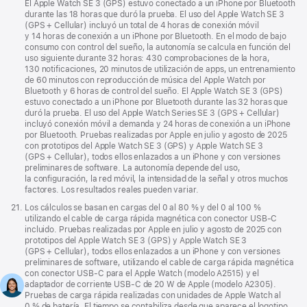
página
El Apple Watch SE 3 (GPS) estuvo conectado a un iPhone por Bluetooth
durante las 18 horas que duró la prueba. El uso del Apple Watch SE 3
(GPS + Cellular) incluyó un total de 4 horas de conexión móvil
y 14 horas de conexión a un iPhone por Bluetooth. En el modo de bajo
consumo con control del sueño, la autonomía se calcula en función del
uso siguiente durante 32 horas: 430 comprobaciones de la hora,
130 notificaciones, 20 minutos de utilización de apps, un entrenamiento
de 60 minutos con reproducción de música del Apple Watch por
Bluetooth y 6 horas de control del sueño. El Apple Watch SE 3 (GPS)
estuvo conectado a un iPhone por Bluetooth durante las 32 horas que
duró la prueba. El uso del Apple Watch Series SE 3 (GPS + Cellular)
incluyó conexión móvil a demanda y 24 horas de conexión a un iPhone
por Bluetooth. Pruebas realizadas por Apple en julio y agosto de 2025
con prototipos del Apple Watch SE 3 (GPS) y Apple Watch SE 3
(GPS + Cellular), todos ellos enlazados a un iPhone y con versiones
preliminares de software. La autonomía depende del uso,
la configuración, la red móvil, la intensidad de la señal y otros muchos
factores. Los resultados reales pueden variar.
Nota
21.
Los cálculos se basan en cargas del 0 al 80 % y del 0 al 100 %
a
utilizando el cable de carga rápida magnética con conector USB‑C
pie
incluido. Pruebas realizadas por Apple en julio y agosto de 2025 con
de
prototipos del Apple Watch SE 3 (GPS) y Apple Watch SE 3
página
(GPS + Cellular), todos ellos enlazados a un iPhone y con versiones
preliminares de software, utilizando el cable de carga rápida magnética
con conector USB‑C para el Apple Watch (modelo A2515) y el
adaptador de corriente USB‑C de 20 W de Apple (modelo A2305).
Pruebas de carga rápida realizadas con unidades de Apple Watch al
0 % de batería. El tiempo se contabiliza desde que aparece el logotipo