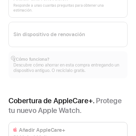
de
página
Responde a unas cuantas preguntas para obtener una
estimación.
Sin dispositivo de renovación
¿Cómo funciona?
Mostrar
Descubre cómo ahorrar en esta compra entregando un
más
dispositivo antiguo. O recíclalo gratis.
Cobertura de AppleCare+.
Protege
tu nuevo Apple Watch.
Añadir AppleCare+