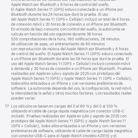
página
Apple Watch por Bluetooth y 6 horas de control del sueño.
El Apple Watch Series 11 (GPS) estuvo conectado a un iPhone por
Bluetooth durante las 24 horas que duró la prueba. El uso
del Apple Watch Series 11 (GPS + Cellular) incluyó un total de 4 horas
de conexión móvil y 20 horas de conexión a un iPhone por Bluetooth.
En el modo de bajo consumo con control del sueño, la autonomía se
calcula en función del uso siguiente durante 38 horas:
530 comprobaciones de la hora, 160 notificaciones, 26 minutos
de utilización de apps, un entrenamiento de 60 minutos
con reproducción de música del Apple Watch por Bluetooth y 6 horas
de control del sueño. El Apple Watch Series 11 (GPS) estuvo conectado
a un iPhone por Bluetooth durante las 38 horas que duró la prueba. El
uso del Apple Watch Series 11 (GPS + Cellular) incluyó conexión móvil
a demanda y 30 horas de conexión a un iPhone por Bluetooth. Pruebas
realizadas por Apple en julio y agosto de 2025 con prototipos del
Apple Watch Series 11 (GPS) y Apple Watch Series 11 (GPS + Cellular),
todos ellos enlazados a un iPhone y con versiones preliminares de
software. La autonomía depende del uso, la configuración, la red móvil,
la intensidad de la señal y otros muchos factores. Los resultados reales
pueden variar.
Nota
17.
Los cálculos se basan en cargas del 0 al 80 % y del 0 al 100 %
a
utilizando el cable de carga rápida magnética con conector USB‑C
pie
incluido. Pruebas realizadas por Apple en julio y agosto de 2025 con
de
prototipos del Apple Watch Series 11 (GPS) y Apple Watch Series 11
página
(GPS + Cellular), todos ellos enlazados a un iPhone y con versiones
preliminares de software, utilizando el cable de carga rápida magnética
con conector USB‑C para el Apple Watch (modelo A2515) y el