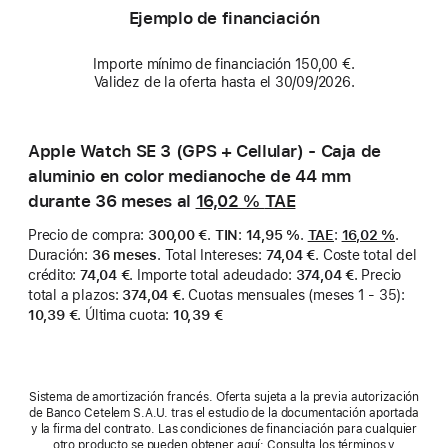
Ejemplo de financiación
Importe mínimo de financiación 150,00 €.
Validez de la oferta hasta el 30/09/2026.
Apple Watch SE 3 (GPS + Cellular) - Caja de
aluminio en color medianoche de 44 mm
durante 36 meses al
16,02 %
TAE
Precio de compra
:
300,00 €
.
TIN
:
14,95 %
.
TAE
:
16,02 %
.
Duración
:
36 meses
.
Total Intereses
:
74,04 €
.
Coste total del
crédito
:
74,04 €
.
Importe total adeudado
:
374,04 €
.
Precio
total a plazos
:
374,04 €
.
Cuotas mensuales (meses 1 - 35)
:
10,39 €
.
Última cuota
:
10,39 €
Sistema de amortización francés. Oferta sujeta a la previa autorización
de Banco Cetelem S.A.U. tras el estudio de la documentación aportada
y la firma del contrato. Las condiciones de financiación para cualquier
otro producto se pueden obtener aquí: Consulta los términos y