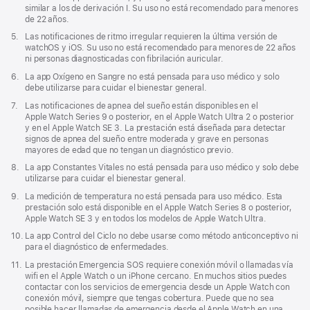
pie
similar a los de derivación I. Su uso no está recomendado para menores
de
de 22 años.
página
Nota
5.
Las notificaciones de ritmo irregular requieren la última versión de
a
watchOS y iOS. Su uso no está recomendado para menores de 22 años
pie
ni personas diagnosticadas con fibrilación auricular.
de
Nota
6.
La app Oxígeno en Sangre no está pensada para uso médico y solo
página
a
debe utilizarse para cuidar el bienestar general.
pie
Nota
7.
Las notificaciones de apnea del sueño están disponibles en el
de
a
Apple Watch Series 9 o posterior, en el Apple Watch Ultra 2 o posterior
página
pie
y en el Apple Watch SE 3. La prestación está diseñada para detectar
de
signos de apnea del sueño entre moderada y grave en personas
página
mayores de edad que no tengan un diagnóstico previo.
Nota
8.
La app Constantes Vitales no está pensada para uso médico y solo debe
a
utilizarse para cuidar el bienestar general.
pie
Nota
9.
La medición de temperatura no está pensada para uso médico. Esta
de
a
prestación solo está disponible en el Apple Watch Series 8 o posterior,
página
pie
Apple Watch SE 3 y en todos los modelos de Apple Watch Ultra.
de
Nota
10.
La app Control del Ciclo no debe usarse como método anticonceptivo ni
página
a
para el diagnóstico de enfermedades.
pie
Nota
11.
La prestación Emergencia SOS requiere conexión móvil o llamadas vía
de
a
wifi en el Apple Watch o un iPhone cercano. En muchos sitios puedes
página
pie
contactar con los servicios de emergencia desde un Apple Watch con
de
conexión móvil, siempre que tengas cobertura. Puede que no sea
página
posible hacer llamadas de emergencia desde el Apple Watch en una