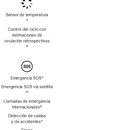
pie
pie
de
de
página
página
Sensor de temperatura
Nota
9
a
Control del ciclo con
pie
estimaciones de
de
ovulación retrospectivas
página
Nota
10
a
pie
de
página
Emergencia SOS
11
Nota
Emergencia SOS vía satélite
a
Nota
23
pie
a
Llamadas de emergencia
de
pie
página
internacionales
12
de
Nota
página
Detección de caídas
a
y de accidentes
11
pie
Nota