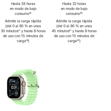
Nota
Nota
Hasta 38 horas
Hasta 32 horas
a
a
en modo de bajo
en modo de bajo
pie
pie
consumo
16
consumo
20
de
de
Nota
Nota
Admite la carga rápida
página
Admite la carga rápida
página
a
a
(del 0 al 80 % en unos
(del 0 al 80 % en unos
pie
pie
30 minutos
17
y hasta 8 horas
45 minutos
21
y hasta 8 horas
de
de
Nota
de uso con 15 minutos de
Nota
de uso con 15 minutos de
página
página
a
carga
18
)
a
carga
22
)
pie
Nota
pie
Nota
de
a
de
a
página
pie
página
pie
de
de
página
página