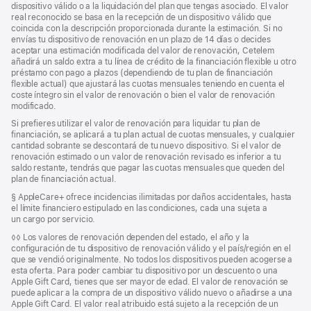
dispositivo válido o a la liquidación del plan que tengas asociado. El valor
real reconocido se basa en la recepción de un dispositivo válido que
coincida con la descripción proporcionada durante la estimación. Si no
envías tu dispositivo de renovación en un plazo de 14 días o decides
aceptar una estimación modificada del valor de renovación, Cetelem
añadirá un saldo extra a tu línea de crédito de la financiación flexible u otro
préstamo con pago a plazos (dependiendo de tu plan de financiación
flexible actual) que ajustará las cuotas mensuales teniendo en cuenta el
coste íntegro sin el valor de renovación o bien el valor de renovación
modificado.
Si prefieres utilizar el valor de renovación para liquidar tu plan de
financiación, se aplicará a tu plan actual de cuotas mensuales, y cualquier
cantidad sobrante se descontará de tu nuevo dispositivo. Si el valor de
renovación estimado o un valor de renovación revisado es inferior a tu
saldo restante, tendrás que pagar las cuotas mensuales que queden del
plan de financiación actual.
Nota
§ AppleCare+ ofrece incidencias ilimitadas por daños accidentales, hasta
a
el límite financiero estipulado en las condiciones, cada una sujeta a
pie
un cargo por servicio.
de
Nota
◊◊ Los valores de renovación dependen del estado, el año y la
página
a
configuración de tu dispositivo de renovación válido y el país/región en el
pie
que se vendió originalmente. No todos los dispositivos pueden acogerse a
de
esta oferta. Para poder cambiar tu dispositivo por un descuento o una
página
Apple Gift Card, tienes que ser mayor de edad. El valor de renovación se
puede aplicar a la compra de un dispositivo válido nuevo o añadirse a una
Apple Gift Card. El valor real atribuido está sujeto a la recepción de un