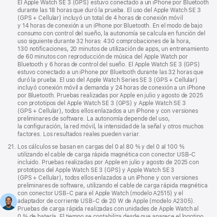
página
El Apple Watch SE 3 (GPS) estuvo conectado a un iPhone por Bluetooth
durante las 18 horas que duró la prueba. El uso del Apple Watch SE 3
(GPS + Cellular) incluyó un total de 4 horas de conexión móvil
y 14 horas de conexión a un iPhone por Bluetooth. En el modo de bajo
consumo con control del sueño, la autonomía se calcula en función del
uso siguiente durante 32 horas: 430 comprobaciones de la hora,
130 notificaciones, 20 minutos de utilización de apps, un entrenamiento
de 60 minutos con reproducción de música del Apple Watch por
Bluetooth y 6 horas de control del sueño. El Apple Watch SE 3 (GPS)
estuvo conectado a un iPhone por Bluetooth durante las 32 horas que
duró la prueba. El uso del Apple Watch Series SE 3 (GPS + Cellular)
incluyó conexión móvil a demanda y 24 horas de conexión a un iPhone
por Bluetooth. Pruebas realizadas por Apple en julio y agosto de 2025
con prototipos del Apple Watch SE 3 (GPS) y Apple Watch SE 3
(GPS + Cellular), todos ellos enlazados a un iPhone y con versiones
preliminares de software. La autonomía depende del uso,
la configuración, la red móvil, la intensidad de la señal y otros muchos
factores. Los resultados reales pueden variar.
Nota
21.
Los cálculos se basan en cargas del 0 al 80 % y del 0 al 100 %
a
utilizando el cable de carga rápida magnética con conector USB‑C
pie
incluido. Pruebas realizadas por Apple en julio y agosto de 2025 con
de
prototipos del Apple Watch SE 3 (GPS) y Apple Watch SE 3
página
(GPS + Cellular), todos ellos enlazados a un iPhone y con versiones
preliminares de software, utilizando el cable de carga rápida magnética
con conector USB‑C para el Apple Watch (modelo A2515) y el
adaptador de corriente USB‑C de 20 W de Apple (modelo A2305).
Pruebas de carga rápida realizadas con unidades de Apple Watch al
0 % de batería. El tiempo se contabiliza desde que aparece el logotipo