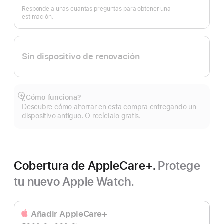
de
página
Responde a unas cuantas preguntas para obtener una
estimación.
Sin dispositivo de renovación
¿Cómo funciona?
Mostrar
Descubre cómo ahorrar en esta compra entregando un
más
dispositivo antiguo. O recíclalo gratis.
Cobertura de AppleCare+.
Protege
tu nuevo Apple Watch.
Añadir AppleCare+