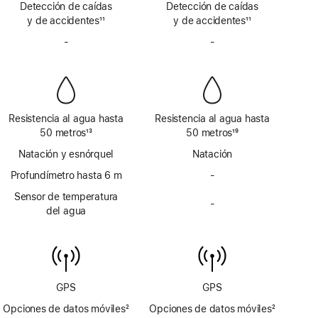
Detección de caídas
vía
Detección de caídas
vía
a
a
y de accidentes
satélite
11
y de accidentes
satélite
11
pie
pie
Nota
Nota
de
-
No
de
-
No
a
a
página
incluye
página
incluye
pie
pie
sirena
sirena
de
de
página
página
Resistencia al agua hasta
Resistencia al agua hasta
50 metros
13
50 metros
19
Nota
Nota
Natación y esnórquel
Natación
a
a
pie
Profundímetro hasta 6 m
pie
-
No
de
de
incluye
Sensor de temperatura
página
página
-
profundímetro
No
del agua
hasta 6 m
incluye
sensor
de
temperatura
del agua
GPS
GPS
Opciones de datos móviles
2
Opciones de datos móviles
2