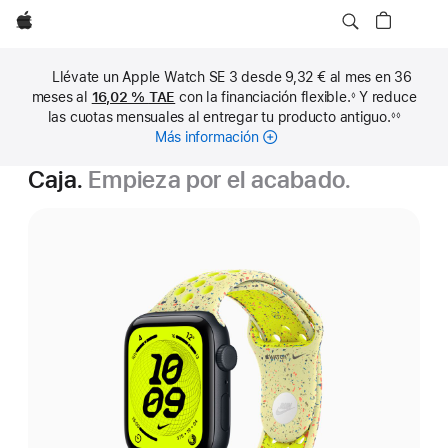
Apple
Llévate un Apple Watch SE 3 desde 9,32 € al mes en 36
meses al
16,02 %
TAE
con la financiación flexible.
Y reduce
◊
Nota
las cuotas mensuales al entregar tu producto antiguo.
◊◊
a
Nota
pie
Más información
sobre
a
de
pie
cuotas
página
de
Caja.
Empieza por el acabado.
mensuales
página