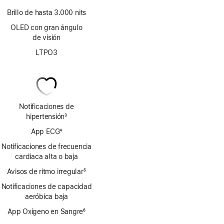
Brillo de hasta 3.000 nits
OLED con gran ángulo
de visión
LTPO3
Notificaciones de
hipertensión
3
Nota
App ECG
4
a
Nota
pie
Notificaciones de frecuencia
a
de
cardiaca alta o baja
pie
página
Avisos de ritmo irregular
de
5
Nota
página
Notificaciones de capacidad
a
aeróbica baja
pie
de
App Oxígeno en Sangre
6
página
Nota