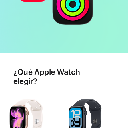
Batería
Prestaciones
de
¿Qué Apple Watch
salud
cardiaca
elegir?