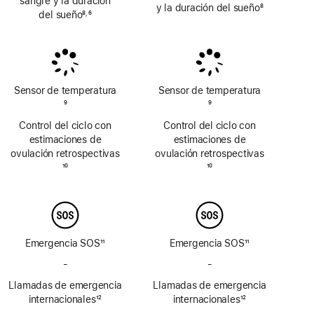
sangre y la duración
y la duración del sueño
8
del sueño
8
6
,
Nota
Nota
Nota
a
a
a
pie
pie
pie
de
de
de
página
página
página
Sensor de temperatura
Sensor de temperatura
Nota
9
Nota
9
a
a
Control del ciclo con
Control del ciclo con
pie
pie
estimaciones de
estimaciones de
de
de
ovulación retrospectivas
ovulación retrospectivas
página
página
Nota
10
Nota
10
a
a
pie
pie
de
de
página
página
Emergencia SOS
11
Emergencia SOS
11
Nota
Nota
-
No
-
No
a
a
incluye
incluye
Llamadas de emergencia
pie
Llamadas de emergencia
pie
Emergencia
Emergencia
de
internacionales
12
de
internacionales
12
SOS
SOS
Nota
página
Nota
página