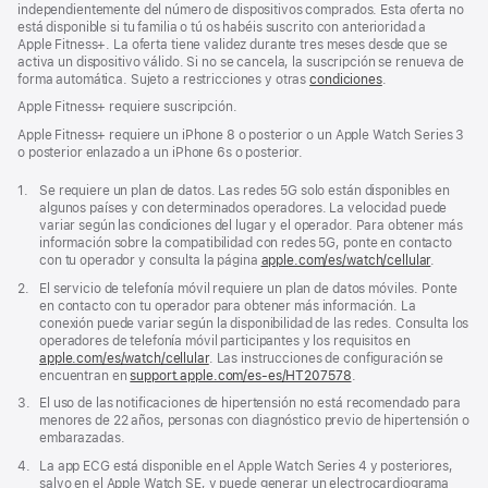
independientemente del número de dispositivos comprados. Esta oferta no
está disponible si tu familia o tú os habéis suscrito con anterioridad a
Apple Fitness+. La oferta tiene validez durante tres meses desde que se
activa un dispositivo válido. Si no se cancela, la suscripción se renueva de
forma automática. Sujeto a restricciones y otras
condiciones
.
Apple Fitness+ requiere suscripción.
Apple Fitness+ requiere un iPhone 8 o posterior o un Apple Watch Series 3
o posterior enlazado a un iPhone 6s o posterior.
Nota
1.
Se requiere un plan de datos. Las redes 5G solo están disponibles en
a
algunos países y con determinados operadores. La velocidad puede
pie
variar según las condiciones del lugar y el operador. Para obtener más
de
información sobre la compatibilidad con redes 5G, ponte en contacto
página
con tu operador y consulta la página
apple.com/es/watch/cellular
.
Nota
2.
El servicio de telefonía móvil requiere un plan de datos móviles. Ponte
a
en contacto con tu operador para obtener más información. La
pie
conexión puede variar según la disponibilidad de las redes. Consulta los
de
operadores de telefonía móvil participantes y los requisitos en
página
apple.com/es/watch/cellular
. Las instrucciones de configuración se
encuentran en
support.apple.com/es-es/HT207578
(Se
.
abre
Nota
3.
El uso de las notificaciones de hipertensión no está recomendado para
en
a
menores de 22 años, personas con diagnóstico previo de hipertensión o
una
pie
embarazadas.
ventana
de
nueva)
Nota
4.
La app ECG está disponible en el Apple Watch Series 4 y posteriores,
página
a
salvo en el Apple Watch SE, y puede generar un electrocardiograma