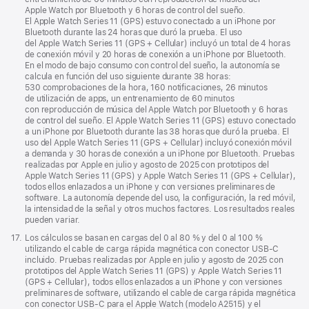
página
Apple Watch por Bluetooth y 6 horas de control del sueño.
El Apple Watch Series 11 (GPS) estuvo conectado a un iPhone por
Bluetooth durante las 24 horas que duró la prueba. El uso
del Apple Watch Series 11 (GPS + Cellular) incluyó un total de 4 horas
de conexión móvil y 20 horas de conexión a un iPhone por Bluetooth.
En el modo de bajo consumo con control del sueño, la autonomía se
calcula en función del uso siguiente durante 38 horas:
530 comprobaciones de la hora, 160 notificaciones, 26 minutos
de utilización de apps, un entrenamiento de 60 minutos
con reproducción de música del Apple Watch por Bluetooth y 6 horas
de control del sueño. El Apple Watch Series 11 (GPS) estuvo conectado
a un iPhone por Bluetooth durante las 38 horas que duró la prueba. El
uso del Apple Watch Series 11 (GPS + Cellular) incluyó conexión móvil
a demanda y 30 horas de conexión a un iPhone por Bluetooth. Pruebas
realizadas por Apple en julio y agosto de 2025 con prototipos del
Apple Watch Series 11 (GPS) y Apple Watch Series 11 (GPS + Cellular),
todos ellos enlazados a un iPhone y con versiones preliminares de
software. La autonomía depende del uso, la configuración, la red móvil,
la intensidad de la señal y otros muchos factores. Los resultados reales
pueden variar.
Nota
17.
Los cálculos se basan en cargas del 0 al 80 % y del 0 al 100 %
a
utilizando el cable de carga rápida magnética con conector USB‑C
pie
incluido. Pruebas realizadas por Apple en julio y agosto de 2025 con
de
prototipos del Apple Watch Series 11 (GPS) y Apple Watch Series 11
página
(GPS + Cellular), todos ellos enlazados a un iPhone y con versiones
preliminares de software, utilizando el cable de carga rápida magnética
con conector USB‑C para el Apple Watch (modelo A2515) y el