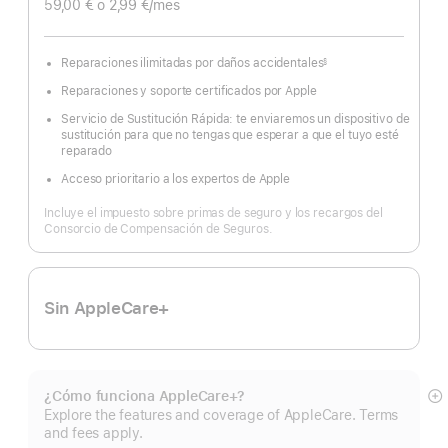
59,00 €
o 2,99 €
/mes
Reparaciones ilimitadas por daños accidentales
§
Nota
a
Reparaciones y soporte certificados por Apple
pie
de
página
Servicio de Sustitución Rápida: te enviaremos un dispositivo de
sustitución para que no tengas que esperar a que el tuyo esté
reparado
Acceso prioritario a los expertos de Apple
Incluye el impuesto sobre primas de seguro y los recargos del
Consorcio de Compensación de Seguros.
Sin AppleCare+
¿Cómo funciona AppleCare+?
Mo
Explore the features and coverage of AppleCare. Terms
m
and fees apply.