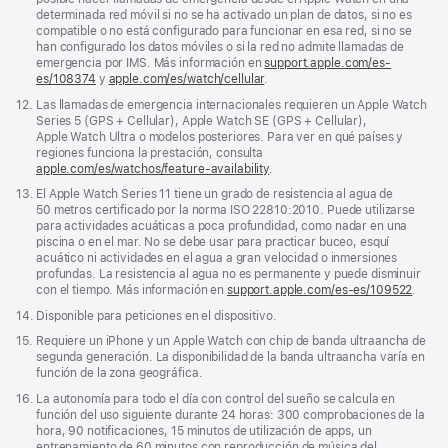
determinada red móvil si no se ha activado un plan de datos, si no es
compatible o no está configurado para funcionar en esa red, si no se
han configurado los datos móviles o si la red no admite llamadas de
emergencia por IMS. Más información en
support.apple.com/es-
es/108374
(Se
y
apple.com/es/watch/cellular
.
abre
Nota
12.
Las llamadas de emergencia internacionales requieren un Apple Watch
en
a
Series 5 (GPS + Cellular), Apple Watch SE (GPS + Cellular),
una
pie
Apple Watch Ultra o modelos posteriores. Para ver en qué países y
ventana
de
regiones funciona la prestación, consulta
nueva)
página
apple.com/es/watchos/feature-availability
.
Nota
13.
El Apple Watch Series 11 tiene un grado de resistencia al agua de
a
50 metros certificado por la norma ISO 22810:2010. Puede utilizarse
pie
para actividades acuáticas a poca profundidad, como nadar en una
de
piscina o en el mar. No se debe usar para practicar buceo, esquí
página
acuático ni actividades en el agua a gran velocidad o inmersiones
profundas. La resistencia al agua no es permanente y puede disminuir
con el tiempo. Más información en
support.apple.com/es-es/109522
.
Nota
14.
Disponible para peticiones en el dispositivo.
a
Nota
15.
Requiere un iPhone y un Apple Watch con chip de banda ultraancha de
pie
a
segunda generación. La disponibilidad de la banda ultraancha varía en
de
pie
función de la zona geográfica.
página
de
Nota
16.
La autonomía para todo el día con control del sueño se calcula en
página
a
función del uso siguiente durante 24 horas: 300 comprobaciones de la
pie
hora, 90 notificaciones, 15 minutos de utilización de apps, un
de
entrenamiento de 60 minutos con reproducción de música del