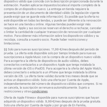
dispositivo válido que coincida con la descripción proporcionada durante la
estimación. Pueden aplicarse impuestos locales al importe completo de la
compra de un dispositivo nuevo. La entrega en tienda requiere la
presentación de un documento de identidad válido (la legislación vigente
puede exigir que se guarde esta información). Es posible que la oferta no
esté disponible en todas las tiendas, y puede ser diferente si la renovación
se hace en una tienda u online. Algunas tiendas pueden exigir más
requisitos. Apple y sus socios se reservan el derecho a rechazar, cancelar
o limitar la cantidad de cualquier transacción de renovación por cualquier
motivo. Para obtener más información sobre los dispositivos válidos y su
reciclaje, consulta a nuestro socio. Puede haber restricciones y
limitaciones.
Nota
§§
Solo para nuevas suscripciones. 11,99 €/mes después del periodo de
a
prueba. La oferta está disponible solo por tiempo limitado para nuevas
pie
suscripciones a Apple Music con la compra de un dispositivo nuevo válido.
de
Para acogerte a la oferta de dispositivos de audio válidos, debes
página
conectarlos o enlazarlos a un dispositivo Apple que tenga instalada la
última versión de iOS o iPadOS. Para acogerte a la oferta del Apple Watch,
debes conectarlo o enlazarlo a un iPhone que tenga instalada la última
versión de iOS. La oferta tiene validez durante tres meses desde que se
activa un dispositivo válido. Solo una oferta por Cuenta de Apple,
independientemente del número de dispositivos válidos que compres. Si no
se cancela, la suscripción se renueva automáticamente. Sujeto a
restricciones y otras
condiciones
.
Oferta de Apple Fitness+ disponible para nuevos suscriptores que hayan
adquirido un dispositivo válido. 9,99 €/mes después de la prueba gratuita.
Solo una oferta por Cuenta de Apple y por grupo de En Familia,