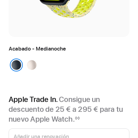
Acabado - Medianoche
Blanco
estrella
Medianoche
Apple Trade In.
Consigue un
descuento de 25 € a 295 € para tu
nuevo Apple Watch.
◊◊
Nota
Apple
a
pie
Trade In.
Añadir una renovación