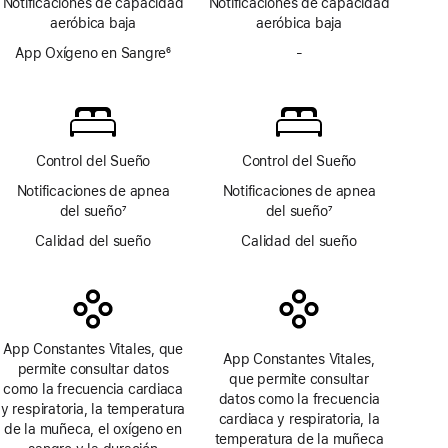
Notificaciones de capacidad
Notificaciones de capacidad
a
a
aeróbica baja
aeróbica baja
pie
pie
de
App Oxígeno en Sangre
6
de
-
No
página
Nota
página
incluye
a
la
pie
app
de
Oxígeno
página
en Sangre
Control del Sueño
Control del Sueño
Notificaciones de apnea
Notificaciones de apnea
del sueño
7
del sueño
7
Nota
Nota
Calidad del sueño
Calidad del sueño
a
a
pie
pie
de
de
página
página
App Constantes Vitales, que
App Constantes Vitales,
permite consultar datos
que permite consultar
como la frecuencia cardiaca
datos como la frecuencia
y respiratoria, la temperatura
cardiaca y respiratoria, la
de la muñeca, el oxígeno en
temperatura de la muñeca