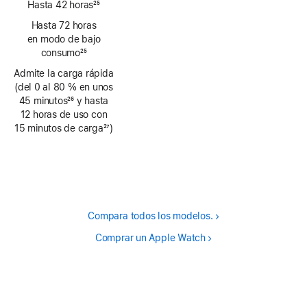
Hasta 42 horas
25
Nota
Hasta 72 horas
a
en modo de bajo
pie
consumo
25
de
Nota
Admite la carga rápida
página
a
(del 0 al 80 % en unos
pie
45 minutos
26
y hasta
de
Nota
12 horas de uso con
página
a
15 minutos de carga
27
)
pie
Nota
de
a
página
pie
de
página
Compara todos los modelos.
Comprar un Apple Watch