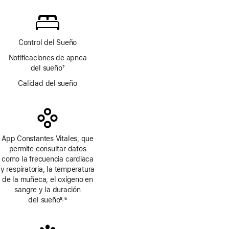
a
pie
de
página
Control del Sueño
Notificaciones de apnea
del sueño
7
Nota
Calidad del sueño
a
pie
de
página
App Constantes Vitales, que
permite consultar datos
como la frecuencia cardiaca
y respiratoria, la temperatura
de la muñeca, el oxígeno en
sangre y la duración
del sueño
8
6
,
Nota
Nota
a
a