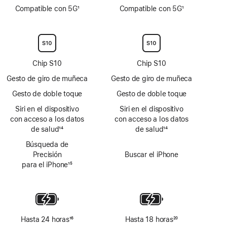
Nota
Nota
Compatible con 5G
1
Compatible con 5G
1
a
a
Nota
Nota
pie
pie
a
a
de
de
pie
pie
página
página
de
de
página
página
Chip S10
Chip S10
Gesto de giro de muñeca
Gesto de giro de muñeca
Gesto de doble toque
Gesto de doble toque
Siri en el dispositivo
Siri en el dispositivo
con acceso a los datos
con acceso a los datos
de salud
14
de salud
14
Nota
Nota
Búsqueda de
a
a
Precisión
Buscar el iPhone
pie
pie
para el iPhone
15
de
de
Nota
página
página
a
pie
de
página
Hasta 24 horas
16
Hasta 18 horas
20