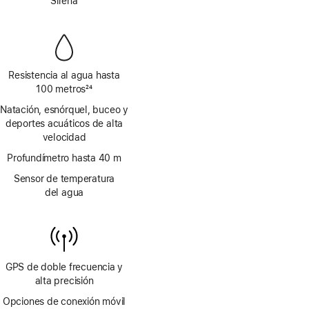
de
Sirena
a
página
pie
de
página
Resistencia al agua hasta
100 metros
24
Nota
Natación, esnórquel, buceo y
a
deportes acuáticos de alta
pie
velocidad
de
página
Profundímetro hasta 40 m
Sensor de temperatura
del agua
GPS de doble frecuencia y
alta precisión
Opciones de conexión móvil