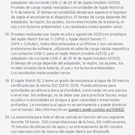
adaptador de corriente USB‑C de 20 W de Apple (modelo A2305).
Pruebas de carga rápida realizadas con unidades de Apple Watch al
0 % de batería. El tiempo se contabiliza desde que aparece el logotipo
de Apple al encenderse el dispositivo. El tiempo de carga depende del
adaptador, la región, los ajustes, los niveles iniciales de la batería, el
uso y los factores ambientales. Los resultados reales pueden variar.
Nota
18.
Pruebas realizadas por Apple en julio y agosto de 2025 con prototipos
a
del Apple Watch Series 11 (GPS) y Apple Watch Series 11
pie
(GPS + Cellular), todos ellos enlazados a un iPhone y con versiones
de
preliminares de software, utilizando el cable de carga rápida magnética
página
con conector USB‑C para el Apple Watch (modelo A2515) y el
adaptador de corriente USB‑C de 20 W de Apple (modelo A2305).
El tiempo de carga depende del adaptador, la región, los ajustes, los
niveles iniciales de la batería, el uso y los factores ambientales.
Los resultados reales pueden variar.
Nota
19.
El Apple Watch SE 3 tiene un grado de resistencia al agua de 50 metros
a
certificado por la norma ISO 22810:2010. Puede utilizarse para
pie
actividades acuáticas a poca profundidad, como nadar en una piscina
de
o en el mar. Sin embargo, no se debe usar para practicar buceo, esquí
página
acuático ni actividades en el agua a gran velocidad o inmersiones
profundas. La resistencia al agua no es permanente y puede disminuir
con el tiempo. Más información en
support.apple.com/es-es/109522
.
Nota
20.
La autonomía para todo el día se calcula en función del uso siguiente
a
durante 18 horas: 300 comprobaciones de la hora, 90 notificaciones,
pie
15 minutos de utilización de apps y un entrenamiento de 60 minutos
de
con reproducción de música del Apple Watch por Bluetooth.