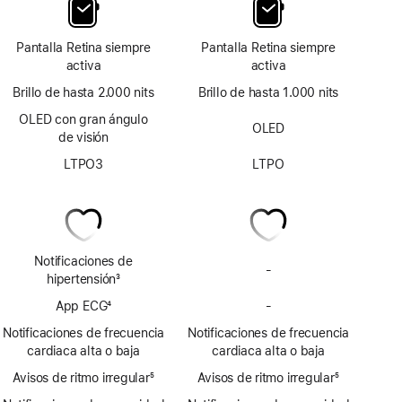
Pantalla Retina siempre
Pantalla Retina siempre
activa
activa
Brillo de hasta 2.000 nits
Brillo de hasta 1.000 nits
OLED con gran ángulo
OLED
de visión
LTPO3
LTPO
Notificaciones de
-
No
hipertensión
3
incluye
Nota
App ECG
4
-
notificaciones
No
a
Nota
de
incluye
pie
Notificaciones de frecuencia
Notificaciones de frecuencia
a
posible
la
de
cardiaca alta o baja
cardiaca alta o baja
pie
hipertensión
app
página
Avisos de ritmo irregular
de
5
Avisos de ritmo irregular
ECG
5
Nota
página
Nota