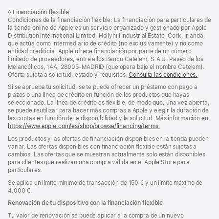
Nota
Notas
Nota
◊
Financiación flexible
al
a
a
Condiciones de la financiación flexible: La financiación para particulares de
pie
pie
pie
la tienda online de Apple es un servicio organizado y gestionado por Apple
de
Distribution International Limited, Hollyhill Industrial Estate, Cork, Irlanda,
de
página
que actúa como intermediario de crédito (no exclusivamente) y no como
página
entidad crediticia. Apple ofrece financiación por parte de un número
limitado de proveedores, entre ellos Banco Cetelem, S.A.U. Paseo de los
Melancólicos, 14A, 28005-MADRID (que opera bajo el nombre Cetelem).
Oferta sujeta a solicitud, estado y requisitos.
Consulta las condiciones.
Si se aprueba tu solicitud, se te puede ofrecer un préstamo con pago a
plazos o una línea de crédito en función de los productos que hayas
seleccionado. La línea de crédito es flexible, de modo que, una vez abierta,
se puede reutilizar para hacer más compras a Apple y elegir la duración de
las cuotas en función de la disponibilidad y la solicitud. Más información en
https://www.apple.com/es/shop/browse/financing/terms.
Los productos y las ofertas de financiación disponibles en la tienda pueden
variar. Las ofertas disponibles con financiación flexible están sujetas a
cambios. Las ofertas que se muestran actualmente solo están disponibles
para clientes que realizan una compra válida en el Apple Store para
particulares.
Se aplica un límite mínimo de transacción de 150 € y un límite máximo de
4.000 €.
Renovación de tu dispositivo con la financiación flexible
Tu valor de renovación se puede aplicar a la compra de un nuevo