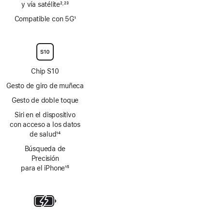
y vía satélite
2
23
,
Nota
Nota
Compatible con 5G
1
a
a
Nota
pie
pie
a
de
de
pie
página
página
de
página
Chip S10
Gesto de giro de muñeca
Gesto de doble toque
Siri en el dispositivo
con acceso a los datos
de salud
14
Nota
Búsqueda de
a
Precisión
pie
para el iPhone
15
de
Nota
página
a
pie
de
página