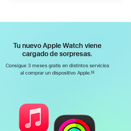
Tu nuevo Apple Watch viene
cargado de sorpresas.
Consigue 3 meses gratis en distintos servicios
al comprar un dispositivo Apple.
§§
Nota
a
pie
de
página