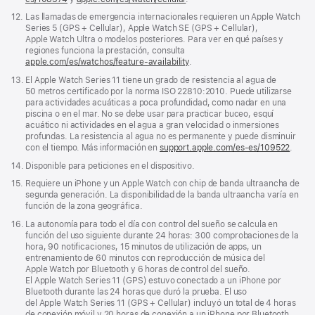
abre
Nota
12.
Las llamadas de emergencia internacionales requieren un Apple Watch
en
a
Series 5 (GPS + Cellular), Apple Watch SE (GPS + Cellular),
una
pie
Apple Watch Ultra o modelos posteriores. Para ver en qué países y
ventana
de
regiones funciona la prestación, consulta
nueva)
página
apple.com/es/watchos/feature-availability
.
Nota
13.
El Apple Watch Series 11 tiene un grado de resistencia al agua de
a
50 metros certificado por la norma ISO 22810:2010. Puede utilizarse
pie
para actividades acuáticas a poca profundidad, como nadar en una
de
piscina o en el mar. No se debe usar para practicar buceo, esquí
página
acuático ni actividades en el agua a gran velocidad o inmersiones
profundas. La resistencia al agua no es permanente y puede disminuir
con el tiempo. Más información en
support.apple.com/es-es/109522
.
Nota
14.
Disponible para peticiones en el dispositivo.
a
Nota
15.
Requiere un iPhone y un Apple Watch con chip de banda ultraancha de
pie
a
segunda generación. La disponibilidad de la banda ultraancha varía en
de
pie
función de la zona geográfica.
página
de
Nota
16.
La autonomía para todo el día con control del sueño se calcula en
página
a
función del uso siguiente durante 24 horas: 300 comprobaciones de la
pie
hora, 90 notificaciones, 15 minutos de utilización de apps, un
de
entrenamiento de 60 minutos con reproducción de música del
página
Apple Watch por Bluetooth y 6 horas de control del sueño.
El Apple Watch Series 11 (GPS) estuvo conectado a un iPhone por
Bluetooth durante las 24 horas que duró la prueba. El uso
del Apple Watch Series 11 (GPS + Cellular) incluyó un total de 4 horas
de conexión móvil y 20 horas de conexión a un iPhone por Bluetooth.