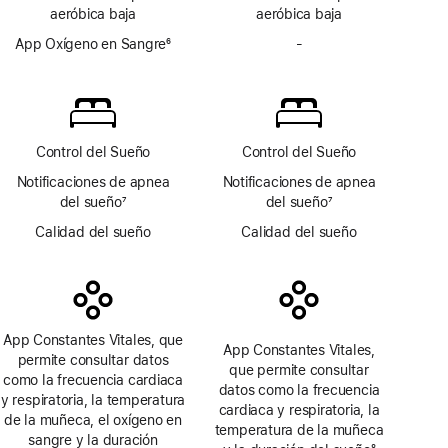
a
a
aeróbica baja
aeróbica baja
pie
pie
de
App Oxígeno en Sangre
6
de
-
No
página
Nota
página
incluye
a
la
pie
app
de
Oxígeno
página
en Sangre
Control del Sueño
Control del Sueño
Notificaciones de apnea
Notificaciones de apnea
del sueño
7
del sueño
7
Nota
Nota
Calidad del sueño
Calidad del sueño
a
a
pie
pie
de
de
página
página
App Constantes Vitales, que
App Constantes Vitales,
permite consultar datos
que permite consultar
como la frecuencia cardiaca
datos como la frecuencia
y respiratoria, la temperatura
cardiaca y respiratoria, la
de la muñeca, el oxígeno en
temperatura de la muñeca
sangre y la duración