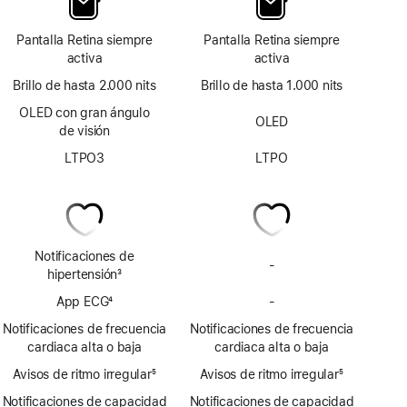
Pantalla Retina siempre
Pantalla Retina siempre
activa
activa
Brillo de hasta 2.000 nits
Brillo de hasta 1.000 nits
OLED con gran ángulo
OLED
de visión
LTPO3
LTPO
Notificaciones de
-
No
hipertensión
3
incluye
Nota
App ECG
4
-
notificaciones
No
a
Nota
de
incluye
pie
Notificaciones de frecuencia
Notificaciones de frecuencia
a
posible
la
de
cardiaca alta o baja
cardiaca alta o baja
pie
hipertensión
app
página
Avisos de ritmo irregular
de
5
Avisos de ritmo irregular
ECG
5
Nota
página
Nota
Notificaciones de capacidad
Notificaciones de capacidad