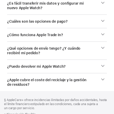
¿Es fácil transferir mis datos y configurar mi
nuevo Apple Watch?
¿Cuáles son las opciones de pago?
¿Cómo funciona Apple Trade In?
¿Qué opciones de envío tengo? ¿Y cuándo
recibiré mi pedido?
¿Puedo devolver mi Apple Watch?
¿Apple cubre el coste del reciclaje y la gestión
de residuos?
Nota
Notas
Nota
§ AppleCare+ ofrece incidencias ilimitadas por daños accidentales, hasta
al
a
a
el límite financiero estipulado en las condiciones, cada una sujeta a
pie
pie
pie
un cargo por servicio.
de