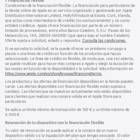
de
Nota
◊
Financiación flexible
página
a
Condiciones de la financiación flexible: La financiación para particulares de
página
pie
la tienda online de Apple es un servicio organizado y gestionado por Apple
de
Distribution International Limited, Hollyhill Industrial Estate, Cork, Irlanda,
página
que actúa como intermediario de crédito (no exclusivamente) y no como
entidad crediticia. Apple ofrece financiación por parte de un número
limitado de proveedores, entre ellos Banco Cetelem, S.A.U. Paseo de los
Melancólicos, 14A, 28005-MADRID (que opera bajo el nombre Cetelem).
Oferta sujeta a solicitud, estado y requisitos.
Consulta las condiciones.
Si se aprueba tu solicitud, se te puede ofrecer un préstamo con pago a
plazos o una línea de crédito en función de los productos que hayas
seleccionado. La línea de crédito es flexible, de modo que, una vez abierta,
se puede reutilizar para hacer más compras a Apple y elegir la duración de
las cuotas en función de la disponibilidad y la solicitud. Más información en
https://www.apple.com/es/shop/browse/financing/terms.
Los productos y las ofertas de financiación disponibles en la tienda pueden
variar. Las ofertas disponibles con financiación flexible están sujetas a
cambios. Las ofertas que se muestran actualmente solo están disponibles
para clientes que realizan una compra válida en el Apple Store para
particulares.
Se aplica un límite mínimo de transacción de 150 € y un límite máximo de
4.000 €.
Renovación de tu dispositivo con la financiación flexible
Tu valor de renovación se puede aplicar a la compra de un nuevo
dispositivo válido o a la liquidación del plan que tengas asociado. El valor