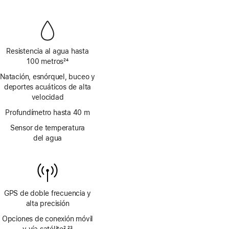
a
página
pie
de
página
Resistencia al agua hasta
100 metros
24
Nota
Natación, esnórquel, buceo y
a
deportes acuáticos de alta
pie
velocidad
de
página
Profundímetro hasta 40 m
Sensor de temperatura
del agua
GPS de doble frecuencia y
alta precisión
Opciones de conexión móvil
y vía satélite
2
23
,