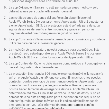
pie
ni personas diagnosticadas con fibrilación auricular.
de
Nota
6.
La app Oxígeno en Sangre no está pensada para uso médico y solo
página
a
debe utilizarse para cuidar el bienestar general.
pie
Nota
7.
Las notificaciones de apnea del sueño están disponibles en el
de
a
Apple Watch Series 9 o posterior, en el Apple Watch Ultra 2 o posterior
página
pie
y en el Apple Watch SE 3. La prestación está diseñada para detectar
de
signos de apnea del sueño entre moderada y grave en personas
página
mayores de edad que no tengan un diagnóstico previo.
Nota
8.
La app Constantes Vitales no está pensada para uso médico y solo debe
a
utilizarse para cuidar el bienestar general.
pie
Nota
9.
La medición de temperatura no está pensada para uso médico. Esta
de
a
prestación solo está disponible en el Apple Watch Series 8 o posterior,
página
pie
Apple Watch SE 3 y en todos los modelos de Apple Watch Ultra.
de
Nota
10.
La app Control del Ciclo no debe usarse como método anticonceptivo ni
página
a
para el diagnóstico de enfermedades.
pie
Nota
11.
La prestación Emergencia SOS requiere conexión móvil o llamadas vía
de
a
wifi en el Apple Watch o un iPhone cercano. En muchos sitios puedes
página
pie
contactar con los servicios de emergencia desde un Apple Watch con
de
conexión móvil, siempre que tengas cobertura. Puede que no sea
página
posible hacer llamadas de emergencia desde el Apple Watch en una
determinada red móvil si no se ha activado un plan de datos, si no es
compatible o no está configurado para funcionar en esa red, si no se
han configurado los datos móviles o si la red no admite llamadas de
emergencia por IMS. Más información en
support.apple.com/es-
es/108374
(Se
y
apple.com/es/watch/cellular
.