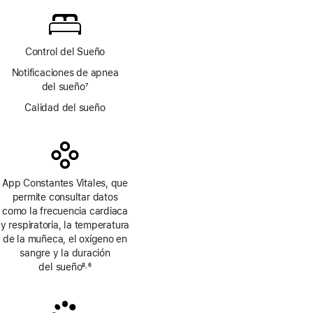
a
pie
de
página
Control del Sueño
Notificaciones de apnea
del sueño
7
Nota
Calidad del sueño
a
pie
de
página
App Constantes Vitales, que
permite consultar datos
como la frecuencia cardiaca
y respiratoria, la temperatura
de la muñeca, el oxígeno en
sangre y la duración
del sueño
8
6
,
Nota
Nota
a
a
pie
pie