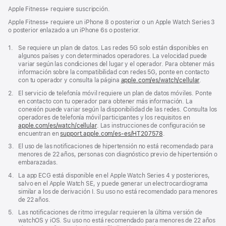
Apple Fitness+ requiere suscripción.
Apple Fitness+ requiere un iPhone 8 o posterior o un Apple Watch Series 3
o posterior enlazado a un iPhone 6s o posterior.
Nota
1.
Se requiere un plan de datos. Las redes 5G solo están disponibles en
a
algunos países y con determinados operadores. La velocidad puede
pie
variar según las condiciones del lugar y el operador. Para obtener más
de
información sobre la compatibilidad con redes 5G, ponte en contacto
página
con tu operador y consulta la página
apple.com/es/watch/cellular
.
Nota
2.
El servicio de telefonía móvil requiere un plan de datos móviles. Ponte
a
en contacto con tu operador para obtener más información. La
pie
conexión puede variar según la disponibilidad de las redes. Consulta los
de
operadores de telefonía móvil participantes y los requisitos en
página
apple.com/es/watch/cellular
. Las instrucciones de configuración se
encuentran en
support.apple.com/es-es/HT207578
(Se
.
abre
Nota
3.
El uso de las notificaciones de hipertensión no está recomendado para
en
a
menores de 22 años, personas con diagnóstico previo de hipertensión o
una
pie
embarazadas.
ventana
de
nueva)
Nota
4.
La app ECG está disponible en el Apple Watch Series 4 y posteriores,
página
a
salvo en el Apple Watch SE, y puede generar un electrocardiograma
pie
similar a los de derivación I. Su uso no está recomendado para menores
de
de 22 años.
página
Nota
5.
Las notificaciones de ritmo irregular requieren la última versión de
a
watchOS y iOS. Su uso no está recomendado para menores de 22 años