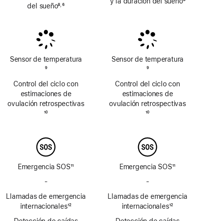
y la duración del sueño
8
del sueño
8
6
,
Nota
Nota
Nota
a
a
a
pie
pie
pie
de
de
de
página
página
página
Sensor de temperatura
Sensor de temperatura
Nota
9
Nota
9
a
a
Control del ciclo con
Control del ciclo con
pie
pie
estimaciones de
estimaciones de
de
de
ovulación retrospectivas
ovulación retrospectivas
página
página
Nota
10
Nota
10
a
a
pie
pie
de
de
página
página
Emergencia SOS
11
Emergencia SOS
11
Nota
Nota
-
No
-
No
a
a
incluye
incluye
Llamadas de emergencia
pie
Llamadas de emergencia
pie
Emergencia
Emergencia
de
internacionales
12
de
internacionales
12
SOS
SOS
Nota
página
Nota
página
Detección de caídas
vía
Detección de caídas
vía