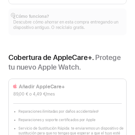
¿Cómo funciona?
Mostrar
Descubre cómo ahorrar en esta compra entregando un
más
dispositivo antiguo. O recíclalo gratis.
Cobertura de AppleCare+.
Protege
tu nuevo Apple Watch.
Añadir AppleCare+
89,00 €
o 4,49 €
/mes
Reparaciones ilimitadas por daños accidentales
§
Nota
a
Reparaciones y soporte certificados por Apple
pie
de
página
Servicio de Sustitución Rápida: te enviaremos un dispositivo de
sustitución para que no tengas que esperar a que el tuyo esté