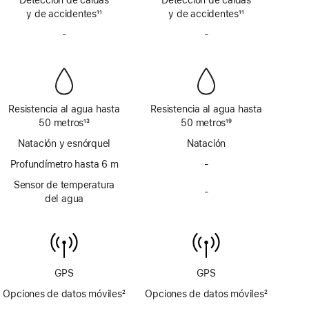
a
a
y de accidentes
satélite
11
y de accidentes
satélite
11
pie
pie
Nota
Nota
de
-
No
de
-
No
a
a
página
incluye
página
incluye
pie
pie
sirena
sirena
de
de
página
página
Resistencia al agua hasta
Resistencia al agua hasta
50 metros
13
50 metros
19
Nota
Nota
Natación y esnórquel
Natación
a
a
pie
Profundímetro hasta 6 m
pie
-
No
de
de
incluye
Sensor de temperatura
página
página
-
profundímetro
No
del agua
hasta 6 m
incluye
sensor
de
temperatura
del agua
GPS
GPS
Opciones de datos móviles
2
Opciones de datos móviles
2
Nota
Nota