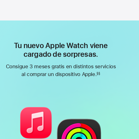
Tu nuevo Apple Watch viene
cargado de sorpresas.
Consigue 3 meses gratis en distintos servicios
al comprar un dispositivo Apple.
§§
Nota
a
pie
de
página