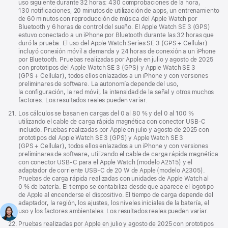
uso siguiente durante 32 horas: 430 comprobaciones de la hora,
130 notificaciones, 20 minutos de utilización de apps, un entrenamiento
de 60 minutos con reproducción de música del Apple Watch por
Bluetooth y 6 horas de control del sueño. El Apple Watch SE 3 (GPS)
estuvo conectado a un iPhone por Bluetooth durante las 32 horas que
duró la prueba. El uso del Apple Watch Series SE 3 (GPS + Cellular)
incluyó conexión móvil a demanda y 24 horas de conexión a un iPhone
por Bluetooth. Pruebas realizadas por Apple en julio y agosto de 2025
con prototipos del Apple Watch SE 3 (GPS) y Apple Watch SE 3
(GPS + Cellular), todos ellos enlazados a un iPhone y con versiones
preliminares de software. La autonomía depende del uso,
la configuración, la red móvil, la intensidad de la señal y otros muchos
factores. Los resultados reales pueden variar.
Nota
21.
Los cálculos se basan en cargas del 0 al 80 % y del 0 al 100 %
a
utilizando el cable de carga rápida magnética con conector USB‑C
pie
incluido. Pruebas realizadas por Apple en julio y agosto de 2025 con
de
prototipos del Apple Watch SE 3 (GPS) y Apple Watch SE 3
página
(GPS + Cellular), todos ellos enlazados a un iPhone y con versiones
preliminares de software, utilizando el cable de carga rápida magnética
con conector USB‑C para el Apple Watch (modelo A2515) y el
adaptador de corriente USB‑C de 20 W de Apple (modelo A2305).
Pruebas de carga rápida realizadas con unidades de Apple Watch al
0 % de batería. El tiempo se contabiliza desde que aparece el logotipo
de Apple al encenderse el dispositivo. El tiempo de carga depende del
adaptador, la región, los ajustes, los niveles iniciales de la batería, el
uso y los factores ambientales. Los resultados reales pueden variar.
Nota
22.
Pruebas realizadas por Apple en julio y agosto de 2025 con prototipos