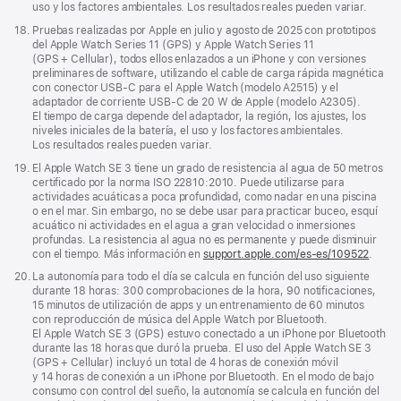
uso y los factores ambientales. Los resultados reales pueden variar.
Nota
18.
Pruebas realizadas por Apple en julio y agosto de 2025 con prototipos
a
del Apple Watch Series 11 (GPS) y Apple Watch Series 11
pie
(GPS + Cellular), todos ellos enlazados a un iPhone y con versiones
de
preliminares de software, utilizando el cable de carga rápida magnética
página
con conector USB‑C para el Apple Watch (modelo A2515) y el
adaptador de corriente USB‑C de 20 W de Apple (modelo A2305).
El tiempo de carga depende del adaptador, la región, los ajustes, los
niveles iniciales de la batería, el uso y los factores ambientales.
Los resultados reales pueden variar.
Nota
19.
El Apple Watch SE 3 tiene un grado de resistencia al agua de 50 metros
a
certificado por la norma ISO 22810:2010. Puede utilizarse para
pie
actividades acuáticas a poca profundidad, como nadar en una piscina
de
o en el mar. Sin embargo, no se debe usar para practicar buceo, esquí
página
acuático ni actividades en el agua a gran velocidad o inmersiones
profundas. La resistencia al agua no es permanente y puede disminuir
con el tiempo. Más información en
support.apple.com/es-es/109522
.
Nota
20.
La autonomía para todo el día se calcula en función del uso siguiente
a
durante 18 horas: 300 comprobaciones de la hora, 90 notificaciones,
pie
15 minutos de utilización de apps y un entrenamiento de 60 minutos
de
con reproducción de música del Apple Watch por Bluetooth.
página
El Apple Watch SE 3 (GPS) estuvo conectado a un iPhone por Bluetooth
durante las 18 horas que duró la prueba. El uso del Apple Watch SE 3
(GPS + Cellular) incluyó un total de 4 horas de conexión móvil
y 14 horas de conexión a un iPhone por Bluetooth. En el modo de bajo
consumo con control del sueño, la autonomía se calcula en función del