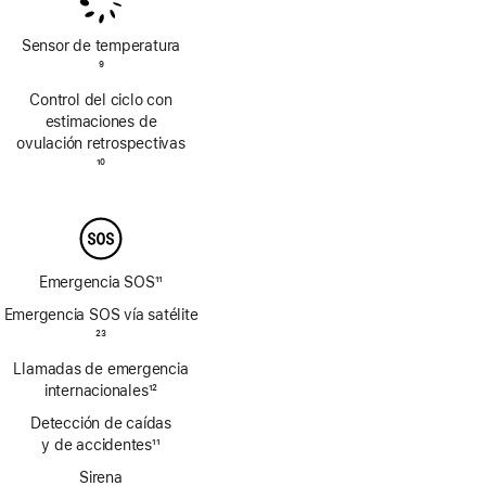
de
de
página
página
Sensor de temperatura
Nota
9
a
Control del ciclo con
pie
estimaciones de
de
ovulación retrospectivas
página
Nota
10
a
pie
de
página
Emergencia SOS
11
Nota
Emergencia SOS vía satélite
a
Nota
23
pie
a
Llamadas de emergencia
de
pie
página
internacionales
12
de
Nota
página
Detección de caídas
a
y de accidentes
11
pie
Nota
de
Sirena