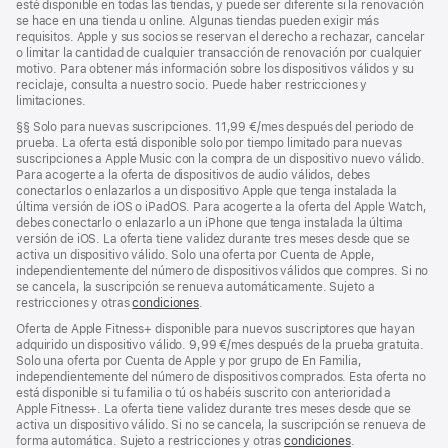
esté disponible en todas las tiendas, y puede ser diferente si la renovación
se hace en una tienda u online. Algunas tiendas pueden exigir más
requisitos. Apple y sus socios se reservan el derecho a rechazar, cancelar
o limitar la cantidad de cualquier transacción de renovación por cualquier
motivo. Para obtener más información sobre los dispositivos válidos y su
reciclaje, consulta a nuestro socio. Puede haber restricciones y
limitaciones.
Nota
§§
Solo para nuevas suscripciones. 11,99 €/mes después del periodo de
a
prueba. La oferta está disponible solo por tiempo limitado para nuevas
pie
suscripciones a Apple Music con la compra de un dispositivo nuevo válido.
de
Para acogerte a la oferta de dispositivos de audio válidos, debes
página
conectarlos o enlazarlos a un dispositivo Apple que tenga instalada la
última versión de iOS o iPadOS. Para acogerte a la oferta del Apple Watch,
debes conectarlo o enlazarlo a un iPhone que tenga instalada la última
versión de iOS. La oferta tiene validez durante tres meses desde que se
activa un dispositivo válido. Solo una oferta por Cuenta de Apple,
independientemente del número de dispositivos válidos que compres. Si no
se cancela, la suscripción se renueva automáticamente. Sujeto a
restricciones y otras
condiciones
.
Oferta de Apple Fitness+ disponible para nuevos suscriptores que hayan
adquirido un dispositivo válido. 9,99 €/mes después de la prueba gratuita.
Solo una oferta por Cuenta de Apple y por grupo de En Familia,
independientemente del número de dispositivos comprados. Esta oferta no
está disponible si tu familia o tú os habéis suscrito con anterioridad a
Apple Fitness+. La oferta tiene validez durante tres meses desde que se
activa un dispositivo válido. Si no se cancela, la suscripción se renueva de
forma automática. Sujeto a restricciones y otras
condiciones
.