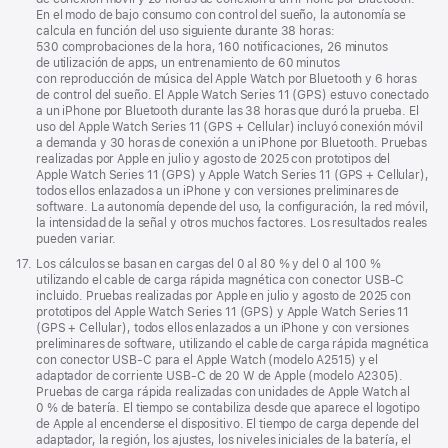
En el modo de bajo consumo con control del sueño, la autonomía se
calcula en función del uso siguiente durante 38 horas:
530 comprobaciones de la hora, 160 notificaciones, 26 minutos
de utilización de apps, un entrenamiento de 60 minutos
con reproducción de música del Apple Watch por Bluetooth y 6 horas
de control del sueño. El Apple Watch Series 11 (GPS) estuvo conectado
a un iPhone por Bluetooth durante las 38 horas que duró la prueba. El
uso del Apple Watch Series 11 (GPS + Cellular) incluyó conexión móvil
a demanda y 30 horas de conexión a un iPhone por Bluetooth. Pruebas
realizadas por Apple en julio y agosto de 2025 con prototipos del
Apple Watch Series 11 (GPS) y Apple Watch Series 11 (GPS + Cellular),
todos ellos enlazados a un iPhone y con versiones preliminares de
software. La autonomía depende del uso, la configuración, la red móvil,
la intensidad de la señal y otros muchos factores. Los resultados reales
pueden variar.
Nota
17.
Los cálculos se basan en cargas del 0 al 80 % y del 0 al 100 %
a
utilizando el cable de carga rápida magnética con conector USB‑C
pie
incluido. Pruebas realizadas por Apple en julio y agosto de 2025 con
de
prototipos del Apple Watch Series 11 (GPS) y Apple Watch Series 11
página
(GPS + Cellular), todos ellos enlazados a un iPhone y con versiones
preliminares de software, utilizando el cable de carga rápida magnética
con conector USB‑C para el Apple Watch (modelo A2515) y el
adaptador de corriente USB‑C de 20 W de Apple (modelo A2305).
Pruebas de carga rápida realizadas con unidades de Apple Watch al
0 % de batería. El tiempo se contabiliza desde que aparece el logotipo
de Apple al encenderse el dispositivo. El tiempo de carga depende del
adaptador, la región, los ajustes, los niveles iniciales de la batería, el