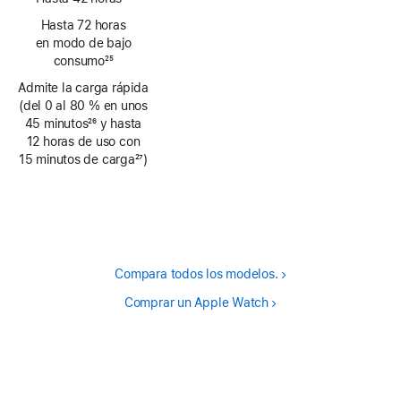
Nota
Hasta 72 horas
a
en modo de bajo
pie
consumo
25
de
Nota
Admite la carga rápida
página
a
(del 0 al 80 % en unos
pie
45 minutos
26
y hasta
de
Nota
12 horas de uso con
página
a
15 minutos de carga
27
)
pie
Nota
de
a
página
pie
de
página
Compara todos los modelos.
Comprar un Apple Watch