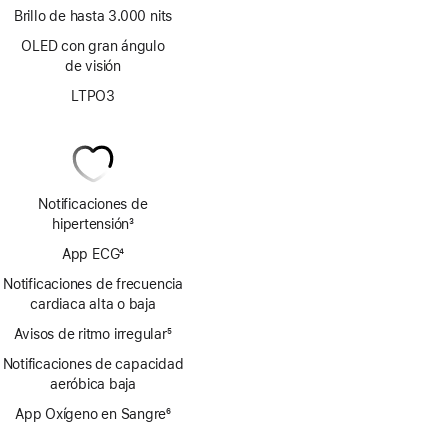
Brillo de hasta 3.000 nits
OLED con gran ángulo
de visión
LTPO3
Notificaciones de
hipertensión
3
Nota
App ECG
4
a
Nota
pie
Notificaciones de frecuencia
a
de
cardiaca alta o baja
pie
página
Avisos de ritmo irregular
de
5
Nota
página
Notificaciones de capacidad
a
aeróbica baja
pie
de
App Oxígeno en Sangre
6
página
Nota