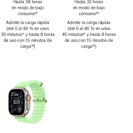
Hasta 38 horas
Hasta 32 horas
a
a
en modo de bajo
en modo de bajo
pie
pie
consumo
16
consumo
20
de
de
Nota
Nota
Admite la carga rápida
página
Admite la carga rápida
página
a
a
(del 0 al 80 % en unos
(del 0 al 80 % en unos
pie
pie
30 minutos
17
y hasta 8 horas
45 minutos
21
y hasta 8 horas
de
de
Nota
de uso con 15 minutos de
Nota
de uso con 15 minutos de
página
página
a
carga
18
)
a
carga
22
)
pie
Nota
pie
Nota
de
a
de
a
página
pie
página
pie
de
de
página
página