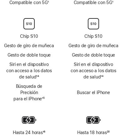
Compatible con 5G
1
Compatible con 5G
1
a
a
Nota
Nota
pie
pie
a
a
de
de
pie
pie
página
página
de
de
página
página
Chip S10
Chip S10
Gesto de giro de muñeca
Gesto de giro de muñeca
Gesto de doble toque
Gesto de doble toque
Siri en el dispositivo
Siri en el dispositivo
con acceso a los datos
con acceso a los datos
de salud
14
de salud
14
Nota
Nota
Búsqueda de
a
a
Precisión
Buscar el iPhone
pie
pie
para el iPhone
15
de
de
Nota
página
página
a
pie
de
página
Hasta 24 horas
16
Hasta 18 horas
20
Nota
Nota