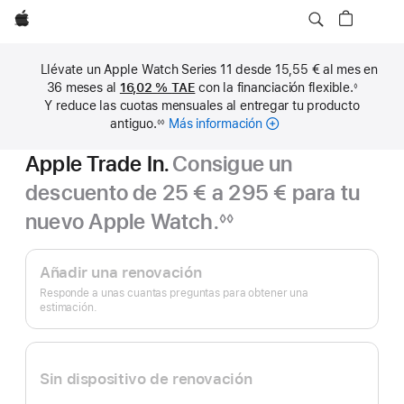
Apple
Llévate un Apple Watch Series 11 desde 15,55 € al mes en
36 meses al
16,02 %
TAE
con la financiación flexible.
◊
Nota
Y reduce las cuotas mensuales al entregar tu producto
a
pie
antiguo.
Más información
sobre
◊◊
de
Nota
cuotas
página
a
Apple Trade In.
Consigue un
pie
mensuales
de
página
descuento de 25 € a 295 € para tu
nuevo Apple Watch.
◊◊
Nota
Apple
a
pie
Trade In.
Añadir una renovación
de
página
Responde a unas cuantas preguntas para obtener una
estimación.
Sin dispositivo de renovación