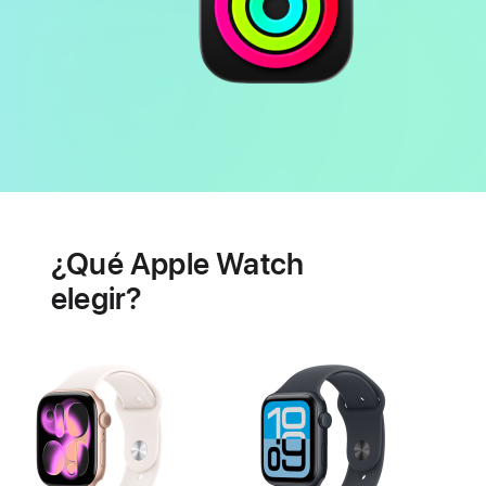
Batería
Prestaciones
de
¿Qué Apple Watch
salud
cardiaca
elegir?