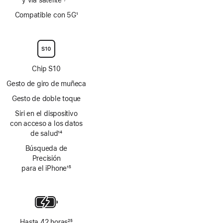
Nota
Nota
Compatible con 5G
1
a
a
Nota
pie
pie
a
de
de
pie
página
página
de
página
Chip S10
Gesto de giro de muñeca
Gesto de doble toque
Siri en el dispositivo
con acceso a los datos
de salud
14
Nota
Búsqueda de
a
Precisión
pie
para el iPhone
15
de
Nota
página
a
pie
de
página
Hasta 42 horas
25