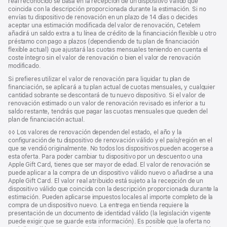
real reconocido se basa en la recepción de un dispositivo válido que
coincida con la descripción proporcionada durante la estimación. Si no
envías tu dispositivo de renovación en un plazo de 14 días o decides
aceptar una estimación modificada del valor de renovación, Cetelem
añadirá un saldo extra a tu línea de crédito de la financiación flexible u otro
préstamo con pago a plazos (dependiendo de tu plan de financiación
flexible actual) que ajustará las cuotas mensuales teniendo en cuenta el
coste íntegro sin el valor de renovación o bien el valor de renovación
modificado.
Si prefieres utilizar el valor de renovación para liquidar tu plan de
financiación, se aplicará a tu plan actual de cuotas mensuales, y cualquier
cantidad sobrante se descontará de tu nuevo dispositivo. Si el valor de
renovación estimado o un valor de renovación revisado es inferior a tu
saldo restante, tendrás que pagar las cuotas mensuales que queden del
plan de financiación actual.
Nota
◊◊ Los valores de renovación dependen del estado, el año y la
a
configuración de tu dispositivo de renovación válido y el país/región en el
pie
que se vendió originalmente. No todos los dispositivos pueden acogerse a
de
esta oferta. Para poder cambiar tu dispositivo por un descuento o una
página
Apple Gift Card, tienes que ser mayor de edad. El valor de renovación se
puede aplicar a la compra de un dispositivo válido nuevo o añadirse a una
Apple Gift Card. El valor real atribuido está sujeto a la recepción de un
dispositivo válido que coincida con la descripción proporcionada durante la
estimación. Pueden aplicarse impuestos locales al importe completo de la
compra de un dispositivo nuevo. La entrega en tienda requiere la
presentación de un documento de identidad válido (la legislación vigente
puede exigir que se guarde esta información). Es posible que la oferta no