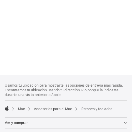
Nota
Notas
Usamos tu ubicación para mostrarte las opciones de entrega más rápida.
al
a
Encontramos tu ubicación usando tu dirección IP o porque la indicaste
pie
pie
durante una visita anterior a Apple.
de
página
Mac
Accesorios para el Mac
Ratones y teclados
Apple
Ver y comprar