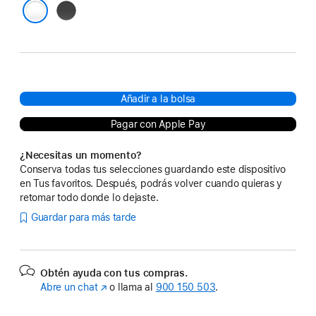
Gris
Transparente
Añadir a la bolsa
Pagar con Apple Pay
¿Necesitas un momento?
Conserva todas tus selecciones guardando este dispositivo
en Tus favoritos. Después, podrás volver cuando quieras y
retomar todo donde lo dejaste.
Guardar para más tarde
Obtén ayuda con tus compras.
Abre un chat
(Se
o llama al
900 150 503
.
abre
en