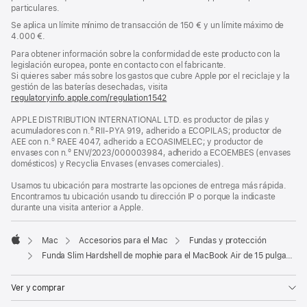
particulares.
Se aplica un límite mínimo de transacción de 150 € y un límite máximo de
4.000 €.
Para obtener información sobre la conformidad de este producto con la
legislación europea, ponte en contacto con el fabricante.
Si quieres saber más sobre los gastos que cubre Apple por el reciclaje y la
gestión de las baterías desechadas, visita
regulatoryinfo.apple.com/regulation1542
(se
abre
APPLE DISTRIBUTION INTERNATIONAL LTD. es productor de pilas y
en
acumuladores con n.º RII-PYA 919, adherido a ECOPILAS; productor de
una
AEE con n.º RAEE 4047, adherido a ECOASIMELEC; y productor de
ventana
envases con n.º ENV/2023/000003984, adherido a ECOEMBES (envases
nueva)
domésticos) y Recyclia Envases (envases comerciales).
Usamos tu ubicación para mostrarte las opciones de entrega más rápida.
Encontramos tu ubicación usando tu dirección IP o porque la indicaste
durante una visita anterior a Apple.
Mac
Accesorios para el Mac
Fundas y protección
Apple
Funda Slim Hardshell de mophie para el MacBook Air de 15 pulgadas
Ver y comprar