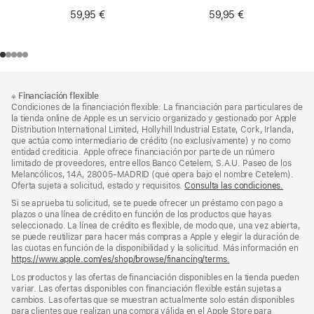
de 15 pulgadas
59,95 €
59,95 €
Nota
Notas
※
Financiación flexible
al
a
Condiciones de la financiación flexible: La financiación para particulares de
pie
pie
la tienda online de Apple es un servicio organizado y gestionado por Apple
Distribution International Limited, Hollyhill Industrial Estate, Cork, Irlanda,
de
que actúa como intermediario de crédito (no exclusivamente) y no como
página
entidad crediticia. Apple ofrece financiación por parte de un número
limitado de proveedores, entre ellos Banco Cetelem, S.A.U. Paseo de los
Melancólicos, 14A, 28005-MADRID (que opera bajo el nombre Cetelem).
Oferta sujeta a solicitud, estado y requisitos.
Consulta las condiciones.
Si se aprueba tu solicitud, se te puede ofrecer un préstamo con pago a
plazos o una línea de crédito en función de los productos que hayas
seleccionado. La línea de crédito es flexible, de modo que, una vez abierta,
se puede reutilizar para hacer más compras a Apple y elegir la duración de
las cuotas en función de la disponibilidad y la solicitud. Más información en
https://www.apple.com/es/shop/browse/financing/terms.
Los productos y las ofertas de financiación disponibles en la tienda pueden
variar. Las ofertas disponibles con financiación flexible están sujetas a
cambios. Las ofertas que se muestran actualmente solo están disponibles
para clientes que realizan una compra válida en el Apple Store para