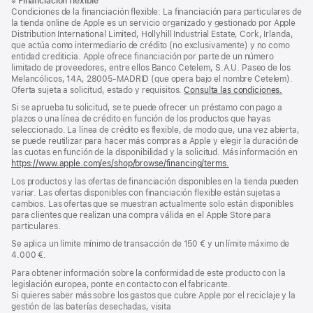
※
Financiación flexible
al
a
Condiciones de la financiación flexible: La financiación para particulares de
pie
pie
la tienda online de Apple es un servicio organizado y gestionado por Apple
Distribution International Limited, Hollyhill Industrial Estate, Cork, Irlanda,
de
que actúa como intermediario de crédito (no exclusivamente) y no como
página
entidad crediticia. Apple ofrece financiación por parte de un número
limitado de proveedores, entre ellos Banco Cetelem, S.A.U. Paseo de los
Melancólicos, 14A, 28005-MADRID (que opera bajo el nombre Cetelem).
Oferta sujeta a solicitud, estado y requisitos.
Consulta las condiciones.
Si se aprueba tu solicitud, se te puede ofrecer un préstamo con pago a
plazos o una línea de crédito en función de los productos que hayas
seleccionado. La línea de crédito es flexible, de modo que, una vez abierta,
se puede reutilizar para hacer más compras a Apple y elegir la duración de
las cuotas en función de la disponibilidad y la solicitud. Más información en
https://www.apple.com/es/shop/browse/financing/terms.
Los productos y las ofertas de financiación disponibles en la tienda pueden
variar. Las ofertas disponibles con financiación flexible están sujetas a
cambios. Las ofertas que se muestran actualmente solo están disponibles
para clientes que realizan una compra válida en el Apple Store para
particulares.
Se aplica un límite mínimo de transacción de 150 € y un límite máximo de
4.000 €.
Para obtener información sobre la conformidad de este producto con la
legislación europea, ponte en contacto con el fabricante.
Si quieres saber más sobre los gastos que cubre Apple por el reciclaje y la
gestión de las baterías desechadas, visita