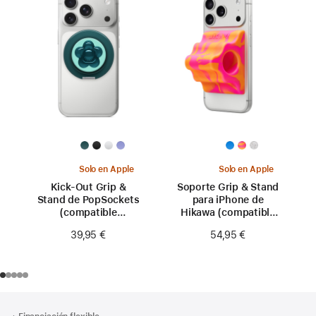
Solo en Apple
Solo en Apple
Kick-Out Grip &
Soporte Grip & Stand
Stand de PopSockets
para iPhone de
(compatible
Hikawa (compatible
con MagSafe)
con MagSafe)
39,95 €
54,95 €
Nota
Notas