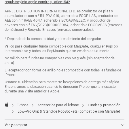
regulatoryinfo.apple.com/regulation1542
(se
abre
APPLE DISTRIBUTION INTERNATIONAL LTD. es productor de pilas y
en
acumuladores con n.º RII-PYA 919, adherido a ECOPILAS; productor de
una
AEE con n.º RAEE 4047, adherido a ECOASIMELEC; y productor de
ventana
envases con n.º ENV/2023/000003984, adherido a ECOEMBES (envases
nueva)
domésticos) y Recyclia Envases (envases comerciales).
* Depende de la compatibilidad y el rendimiento del cargador.
Válido para cualquier funda compatible con MagSafe, cualquier PopTop
intercambiable y todos los PopMounts que se venden actualmente.
No válido para fundas no compatibles con MagSafe (sin adaptador de
anillo)
El adaptador con forma de anillo no es compatible con todas las fundas de
iPhone.
Usamos tu ubicación para mostrarte las opciones de entrega más rápida.
Encontramos tu ubicación usando tu dirección IP o porque la indicaste
durante una visita anterior a Apple.
iPhone
Accesorios para el iPhone
Fundas y protección
Apple
Low-Pro Grip & Stand de PopSockets (compatible con MagSafe)
Ver y comprar