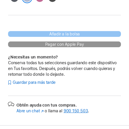
marino
Azul
Añadir a la bolsa
Pagar con Apple Pay
¿Necesitas un momento?
Conserva todas tus selecciones guardando este dispositivo
en Tus favoritos. Después, podrás volver cuando quieras y
retomar todo donde lo dejaste.
Guardar para más tarde
Obtén ayuda con tus compras.
Abre un chat
(Se
o llama al
900 150 503
.
abre
en
una