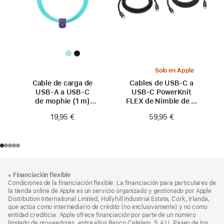
Solo en Apple
Cable de carga de
Cables de USB-C a
USB-A a USB-C
USB-C PowerKnit
de mophie (1 m)
FLEX de Nimble de 1,
- Verde azulado
2 y 3 metros
19,95 €
59,95 €
Nota
Notas
※
Financiación flexible
al
a
Condiciones de la financiación flexible: La financiación para particulares de
pie
pie
la tienda online de Apple es un servicio organizado y gestionado por Apple
Distribution International Limited, Hollyhill Industrial Estate, Cork, Irlanda,
de
que actúa como intermediario de crédito (no exclusivamente) y no como
página
entidad crediticia. Apple ofrece financiación por parte de un número
limitado de proveedores, entre ellos Banco Cetelem, S.A.U. Paseo de los