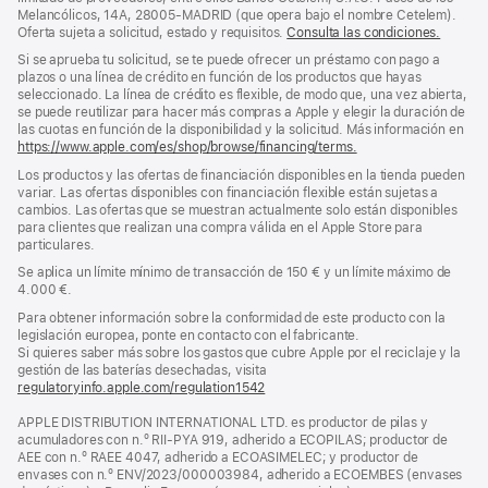
Melancólicos, 14A, 28005-MADRID (que opera bajo el nombre Cetelem).
Oferta sujeta a solicitud, estado y requisitos.
Consulta las condiciones.
Si se aprueba tu solicitud, se te puede ofrecer un préstamo con pago a
plazos o una línea de crédito en función de los productos que hayas
seleccionado. La línea de crédito es flexible, de modo que, una vez abierta,
se puede reutilizar para hacer más compras a Apple y elegir la duración de
las cuotas en función de la disponibilidad y la solicitud. Más información en
https://www.apple.com/es/shop/browse/financing/terms.
Los productos y las ofertas de financiación disponibles en la tienda pueden
variar. Las ofertas disponibles con financiación flexible están sujetas a
cambios. Las ofertas que se muestran actualmente solo están disponibles
para clientes que realizan una compra válida en el Apple Store para
particulares.
Se aplica un límite mínimo de transacción de 150 € y un límite máximo de
4.000 €.
Para obtener información sobre la conformidad de este producto con la
legislación europea, ponte en contacto con el fabricante.
Si quieres saber más sobre los gastos que cubre Apple por el reciclaje y la
gestión de las baterías desechadas, visita
regulatoryinfo.apple.com/regulation1542
(se
abre
APPLE DISTRIBUTION INTERNATIONAL LTD. es productor de pilas y
en
acumuladores con n.º RII-PYA 919, adherido a ECOPILAS; productor de
una
AEE con n.º RAEE 4047, adherido a ECOASIMELEC; y productor de
ventana
envases con n.º ENV/2023/000003984, adherido a ECOEMBES (envases
nueva)