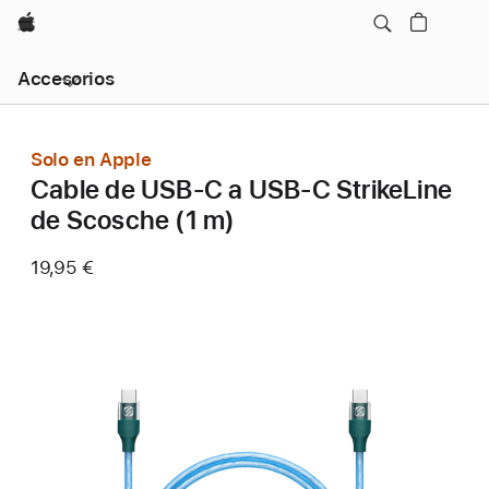
Apple
Navegación
Accesorios
local
-
Abrir
menú
Solo en Apple
Cable de USB-C a USB-C StrikeLine
de Scosche (1 m)
19,95 €