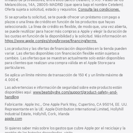
limitado de proveedores, entre ellos Banco Cetelem, S.A.U. Paseo de los
Melancólicos, 14A, 28005-MADRID (que opera bajo el nombre Cetelem).
Oferta sujeta a solicitud, estado y requisitos.
Consulta las condiciones.
Si se aprueba tu solicitud, se te puede ofrecer un préstamo con pago a
plazos o una línea de crédito en función de los productos que hayas
seleccionado. La línea de crédito es flexible, de modo que, una vez abierta,
se puede reutilizar para hacer más compras a Apple y elegir la duración de
las cuotas en función de la disponibilidad y la solicitud. Más información en
https://www.apple.com/es/shop/browse/financing/terms.
Los productos y las ofertas de financiación disponibles en la tienda pueden
variar. Las ofertas disponibles con financiación flexible están sujetas a
cambios. Las ofertas que se muestran actualmente solo están disponibles
para clientes que realizan una compra válida en el Apple Store para
particulares.
Se aplica un límite mínimo de transacción de 150 € y un límite máximo de
4.000 €.
Las advertencias e información de seguridad sobre este producto están
disponibles aquí:
www.beatsbydre.com/support/product-safety-and-
handling
(se
abre
Fabricante: Apple Inc., One Apple Park Way, Cupertino, CA 95014, EE. UU.
en
Representante en la UE: Apple Distribution International Limited, Hollyhill
una
Industrial Estate, Hollyhill, Cork, Irlanda
ventana
apple.com
(se
nueva)
abre
Si quieres saber más sobre los gastos que cubre Apple por el reciclaje y la
en