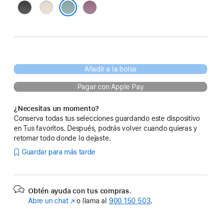
Negro
Piedra
Atardecer
noche
lunar
púrpura
Azul marea
Añadir a la bolsa
Pagar con Apple Pay
¿Necesitas un momento?
Conserva todas tus selecciones guardando este dispositivo
en Tus favoritos. Después, podrás volver cuando quieras y
retomar todo donde lo dejaste.
Guardar para más tarde
Obtén ayuda con tus compras.
Abre un chat
(Se
o llama al
900 150 503
.
abre
en