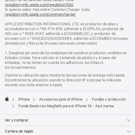
gestión de las baterías desechadas, visita
una
regulatoryinfo.apple.com/regulation1542
ventana
(se
Si quieres saber más sobre Common Charger visita
nueva)
abre
regulatoryinfo.apple.com/commoncharger
en
(se
una
abre
APPLE DISTRIBUTION INTERNATIONAL LTD. es productor de pilas y
ventana
en
acumuladores con n.º RII-PYA 919, adherido a ECOPILAS; productor de
nueva)
una
AEE con n.º RAEE 4047, adherido a ECOASIMELEC; y productor de
ventana
envases con n.º ENV/2023/000003984, adherido a ECOEMBES (envases
nueva)
domésticos) y Recyclia Envases (envases comerciales).
1. Desglose por peso de los embalajes de nuestros productos vendidos en
Estados Unidos. Para calcular el contenido de plástico y el peso del
embalaje, no se tienen en cuenta los adhesivos, las tintas ni
los recubrimientos.
Usamos tu ubicación para mostrarte las opciones de entrega más rápida.
Encontramos tu ubicación usando tu dirección IP o porque la indicaste
durante una visita anterior a Apple.
iPhone
Accesorios para el iPhone
Fundas y protección
Apple
Funda Beats con MagSafe para el iPhone 16 - Azul marea
Ver y comprar
Cartera de Apple