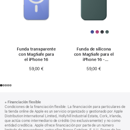
Funda transparente
Funda de silicona
con MagSafe para
con MagSafe para el
el iPhone 16
iPhone 16 -
Verde lago
59,00 €
59,00 €
Nota
Notas
※
Financiación flexible
al
a
Condiciones de la financiación flexible: La financiación para particulares de
pie
pie
la tienda online de Apple es un servicio organizado y gestionado por Apple
Distribution International Limited, Hollyhill Industrial Estate, Cork, Irlanda,
de
que actúa como intermediario de crédito (no exclusivamente) y no como
página
entidad crediticia. Apple ofrece financiación por parte de un número