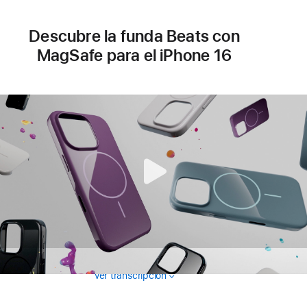
una
ventana
Descubre la funda Beats con
nueva)
MagSafe para el iPhone 16
Ver transcripción