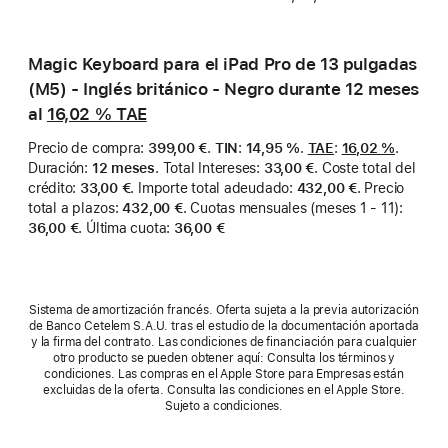
Magic Keyboard para el iPad Pro de 13 pulgadas
(M5) - Inglés británico - Negro durante 12 meses
al
16,02 %
TAE
Precio de compra
:
399,00 €
.
TIN
:
14,95 %
.
TAE
:
16,02 %
.
Duración
:
12 meses
.
Total Intereses
:
33,00 €
.
Coste total del
crédito
:
33,00 €
.
Importe total adeudado
:
432,00 €
.
Precio
total a plazos
:
432,00 €
.
Cuotas mensuales (meses 1 - 11)
:
36,00 €
.
Última cuota
:
36,00 €
Sistema de amortización francés. Oferta sujeta a la previa autorización
de Banco Cetelem S.A.U. tras el estudio de la documentación aportada
y la firma del contrato. Las condiciones de financiación para cualquier
otro producto se pueden obtener aquí: Consulta los términos y
condiciones. Las compras en el Apple Store para Empresas están
excluidas de la oferta. Consulta las condiciones en el Apple Store.
Sujeto a condiciones.