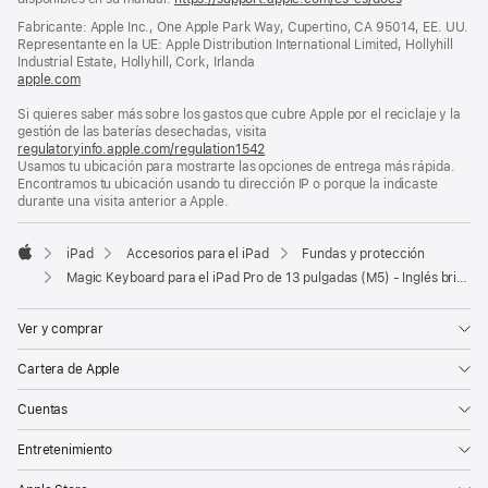
abre
Fabricante: Apple Inc., One Apple Park Way, Cupertino, CA 95014, EE. UU.
en
Representante en la UE: Apple Distribution International Limited, Hollyhill
una
Industrial Estate, Hollyhill, Cork, Irlanda
ventana
apple.com
(se
nueva)
abre
Si quieres saber más sobre los gastos que cubre Apple por el reciclaje y la
en
gestión de las baterías desechadas, visita
una
regulatoryinfo.apple.com/regulation1542
ventana
(se
Usamos tu ubicación para mostrarte las opciones de entrega más rápida.
nueva)
abre
Encontramos tu ubicación usando tu dirección IP o porque la indicaste
en
durante una visita anterior a Apple.
una
ventana
nueva)
iPad
Accesorios para el iPad
Fundas y protección
Apple
Magic Keyboard para el iPad Pro de 13 pulgadas (M5) - Inglés británico - Negro
Ver y comprar
Cartera de Apple
Cuentas
Entretenimiento