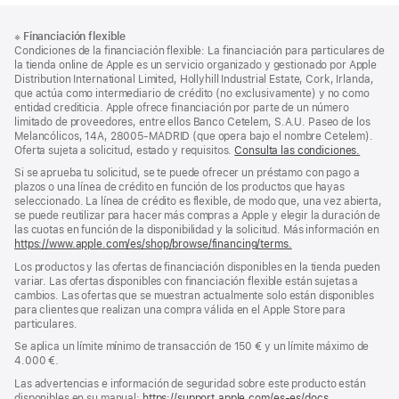
Nota
Notas
※
Financiación flexible
al
a
Condiciones de la financiación flexible: La financiación para particulares de
pie
pie
la tienda online de Apple es un servicio organizado y gestionado por Apple
Distribution International Limited, Hollyhill Industrial Estate, Cork, Irlanda,
de
que actúa como intermediario de crédito (no exclusivamente) y no como
página
entidad crediticia. Apple ofrece financiación por parte de un número
limitado de proveedores, entre ellos Banco Cetelem, S.A.U. Paseo de los
Melancólicos, 14A, 28005-MADRID (que opera bajo el nombre Cetelem).
Oferta sujeta a solicitud, estado y requisitos.
Consulta las condiciones.
Si se aprueba tu solicitud, se te puede ofrecer un préstamo con pago a
plazos o una línea de crédito en función de los productos que hayas
seleccionado. La línea de crédito es flexible, de modo que, una vez abierta,
se puede reutilizar para hacer más compras a Apple y elegir la duración de
las cuotas en función de la disponibilidad y la solicitud. Más información en
https://www.apple.com/es/shop/browse/financing/terms.
Los productos y las ofertas de financiación disponibles en la tienda pueden
variar. Las ofertas disponibles con financiación flexible están sujetas a
cambios. Las ofertas que se muestran actualmente solo están disponibles
para clientes que realizan una compra válida en el Apple Store para
particulares.
Se aplica un límite mínimo de transacción de 150 € y un límite máximo de
4.000 €.
Las advertencias e información de seguridad sobre este producto están
disponibles en su manual:
https://support.apple.com/es-es/docs
(se