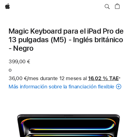
Apple
Magic Keyboard para el iPad Pro de
13 pulgadas (M5) - Inglés británico
- Negro
399,00 €
o
36,00 €/mes durante 12 meses al
16,02 %
TAE
※
Nota
Más información sobre la financiación flexible
a
pie
de
página