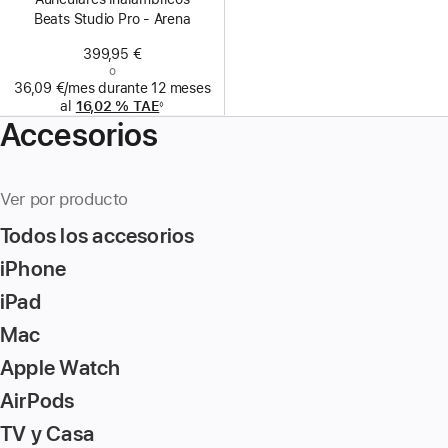
Beats Studio Pro - Arena
399,95 €
o
36,09 €/mes durante 12 meses
al
16,02 %
TAE
◊
Nota
Accesorios
a
pie
de
página
Ver por producto
Todos los accesorios
iPhone
iPad
Mac
Apple Watch
AirPods
TV y Casa