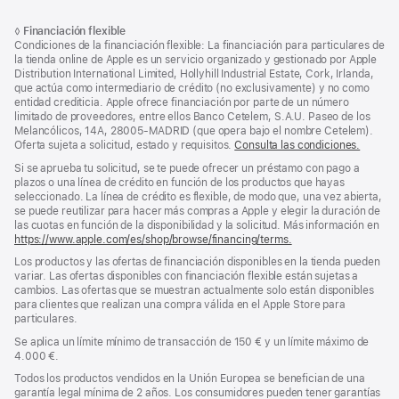
Nota
Notas
Nota
◊
Financiación flexible
al
a
a
Condiciones de la financiación flexible: La financiación para particulares de
pie
pie
pie
la tienda online de Apple es un servicio organizado y gestionado por Apple
de
Distribution International Limited, Hollyhill Industrial Estate, Cork, Irlanda,
de
página
que actúa como intermediario de crédito (no exclusivamente) y no como
página
entidad crediticia. Apple ofrece financiación por parte de un número
limitado de proveedores, entre ellos Banco Cetelem, S.A.U. Paseo de los
Melancólicos, 14A, 28005-MADRID (que opera bajo el nombre Cetelem).
Oferta sujeta a solicitud, estado y requisitos.
Consulta las condiciones.
Si se aprueba tu solicitud, se te puede ofrecer un préstamo con pago a
plazos o una línea de crédito en función de los productos que hayas
seleccionado. La línea de crédito es flexible, de modo que, una vez abierta,
se puede reutilizar para hacer más compras a Apple y elegir la duración de
las cuotas en función de la disponibilidad y la solicitud. Más información en
https://www.apple.com/es/shop/browse/financing/terms.
Los productos y las ofertas de financiación disponibles en la tienda pueden
variar. Las ofertas disponibles con financiación flexible están sujetas a
cambios. Las ofertas que se muestran actualmente solo están disponibles
para clientes que realizan una compra válida en el Apple Store para
particulares.
Se aplica un límite mínimo de transacción de 150 € y un límite máximo de
4.000 €.
Todos los productos vendidos en la Unión Europea se benefician de una
garantía legal mínima de 2 años. Los consumidores pueden tener garantías