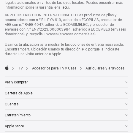
legales adicionales en virtud de las leyes locales. Puedes encontrar más
información sobre la garantía legal
aquí
.
APPLE DISTRIBUTION INTERNATIONAL LTD. es productor de pilas y
acumuladores con n.º RII-PYA 919, adherido a ECOPILAS; productor de
AEE con n.º RAEE 4047, adherido a ECOASIMELEC; y productor de
envases con n.º ENV/2023/000003984, adherido a ECOEMBES (envases
domésticos) y Recyclia Envases (envases comerciales).
Usamos tu ubicación para mostrarte las opciones de entrega más rápida.
Encontramos tu ubicación usando tu dirección IP o porque la indicaste
durante una visita anterior a Apple.
TV
Accesorios para TV y Casa
Auriculares y altavoces
Apple
Ver y comprar
Cartera de Apple
Cuentas
Entretenimiento
Apple Store