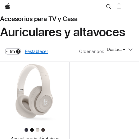
Apple
Accesorios para TV y Casa
Auriculares y altavoces
Ordenar por
Filtro
Restablecer
Ordenar por
:
1
filters active
Auriculares inalámbricos