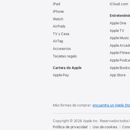
iPad
iCloud.com
iPhone
Entretenimi
Watch
Apple One
AirPods
Apple TV
TV y Casa
Apple Music
AirTag
Apple Arcad
Accesorios
Apple Fitnes
Tarjetas regalo
Apple Podca
Cartera de Apple
Apple Books
Apple Pay
App Store
Más formas de comprar:
encuentra un Apple St
Copyright © 2026 Apple Inc. Reservados todos 
Política de privacidad
Uso de cookies
Cond