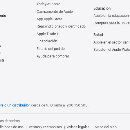
Today at Apple
Educación
Campamento de Apple
ento
Apple en la educación
App Apple Store
Compras para la unive
Reacondicionado y certificado
Apple Trade In
Salud
Financiación
Apple en el sector sani
e
Estado del pedido
Salud en el Apple Wat
s+
Ayuda para comprar
sts
ore
o
un distribuidor
cerca de ti. O
llama al
900 150 503
.
los derechos.
iciones de uso
Ventas y reembolsos
Avisos legales
Mapa del sitio