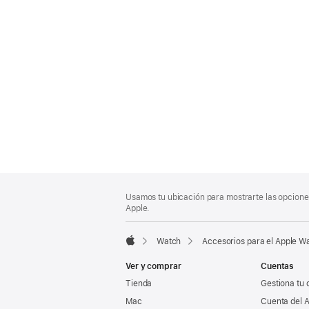
Nota
Notas
Usamos tu ubicación para mostrarte las opciones
al
a
Apple.
pie
pie
de
Watch
Accesorios para el Apple W
página
Apple
Ver y comprar
Cuentas
Tienda
Gestiona tu 
Mac
Cuenta del A