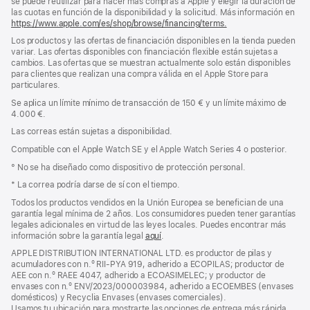
se puede reutilizar para hacer más compras a Apple y elegir la duración de
las cuotas en función de la disponibilidad y la solicitud. Más información en
https://www.apple.com/es/shop/browse/financing/terms.
Los productos y las ofertas de financiación disponibles en la tienda pueden
variar. Las ofertas disponibles con financiación flexible están sujetas a
cambios. Las ofertas que se muestran actualmente solo están disponibles
para clientes que realizan una compra válida en el Apple Store para
particulares.
Se aplica un límite mínimo de transacción de 150 € y un límite máximo de
4.000 €.
Las correas están sujetas a disponibilidad.
Compatible con el Apple Watch SE y el Apple Watch Series 4 o posterior.
° No se ha diseñado como dispositivo de protección personal.
* La correa podría darse de sí con el tiempo.
Todos los productos vendidos en la Unión Europea se benefician de una
garantía legal mínima de 2 años. Los consumidores pueden tener garantías
legales adicionales en virtud de las leyes locales. Puedes encontrar más
información sobre la garantía legal
aquí
.
APPLE DISTRIBUTION INTERNATIONAL LTD. es productor de pilas y
acumuladores con n.º RII-PYA 919, adherido a ECOPILAS; productor de
AEE con n.º RAEE 4047, adherido a ECOASIMELEC; y productor de
envases con n.º ENV/2023/000003984, adherido a ECOEMBES (envases
domésticos) y Recyclia Envases (envases comerciales).
Usamos tu ubicación para mostrarte las opciones de entrega más rápida.