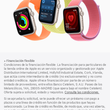
3
Nota
Notas
※
Financiación flexible
al
a
Condiciones de la financiación flexible: La financiación para particulares de
pie
pie
la tienda online de Apple es un servicio organizado y gestionado por Apple
Distribution International Limited, Hollyhill Industrial Estate, Cork, Irlanda,
de
que actúa como intermediario de crédito (no exclusivamente) y no como
página
entidad crediticia. Apple ofrece financiación por parte de un número
limitado de proveedores, entre ellos Banco Cetelem, S.A.U. Paseo de los
Melancólicos, 14A, 28005-MADRID (que opera bajo el nombre Cetelem).
Oferta sujeta a solicitud, estado y requisitos.
Consulta las condiciones.
Si se aprueba tu solicitud, se te puede ofrecer un préstamo con pago a
plazos o una línea de crédito en función de los productos que hayas
seleccionado. La línea de crédito es flexible, de modo que, una vez abierta,