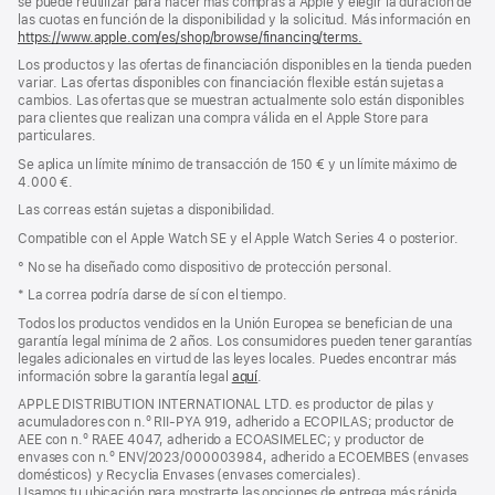
se puede reutilizar para hacer más compras a Apple y elegir la duración de
las cuotas en función de la disponibilidad y la solicitud. Más información en
https://www.apple.com/es/shop/browse/financing/terms.
Los productos y las ofertas de financiación disponibles en la tienda pueden
variar. Las ofertas disponibles con financiación flexible están sujetas a
cambios. Las ofertas que se muestran actualmente solo están disponibles
para clientes que realizan una compra válida en el Apple Store para
particulares.
Se aplica un límite mínimo de transacción de 150 € y un límite máximo de
4.000 €.
Las correas están sujetas a disponibilidad.
Compatible con el Apple Watch SE y el Apple Watch Series 4 o posterior.
° No se ha diseñado como dispositivo de protección personal.
* La correa podría darse de sí con el tiempo.
Todos los productos vendidos en la Unión Europea se benefician de una
garantía legal mínima de 2 años. Los consumidores pueden tener garantías
legales adicionales en virtud de las leyes locales. Puedes encontrar más
información sobre la garantía legal
aquí
.
APPLE DISTRIBUTION INTERNATIONAL LTD. es productor de pilas y
acumuladores con n.º RII-PYA 919, adherido a ECOPILAS; productor de
AEE con n.º RAEE 4047, adherido a ECOASIMELEC; y productor de
envases con n.º ENV/2023/000003984, adherido a ECOEMBES (envases
domésticos) y Recyclia Envases (envases comerciales).
Usamos tu ubicación para mostrarte las opciones de entrega más rápida.