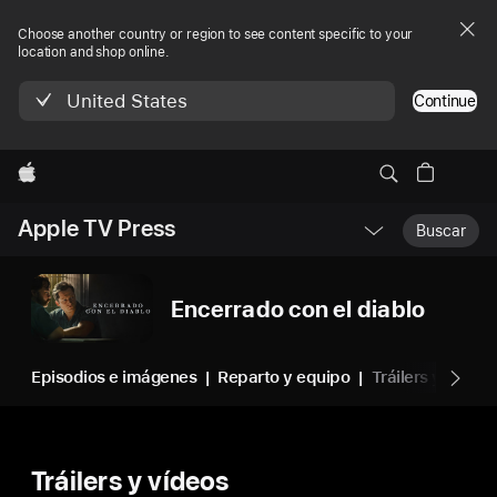
Choose another country or region to see content specific to your
location and shop online.
United States
Continue
Apple
Navegación
Apple TV Press
local
Buscar
-
Abrir
menú
Encerrado con el diablo
Episodios e imágenes
Reparto y equipo
Tráilers y vídeos
Tráilers y vídeos