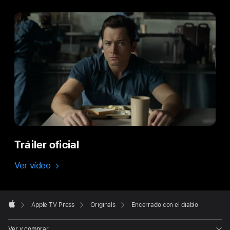
Tráiler oficial
Ver vídeo
Apple
Footer

Apple TV Press
Originals
Encerrado con el diablo
Apple
Ver y comprar