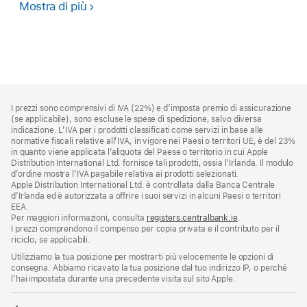
Mostra di più
Piano
-
Musica
da
Pianoforte
Piè
Note
I prezzi sono comprensivi di IVA (22%) e d’imposta premio di assicurazione
a
di
(se applicabile), sono escluse le spese di spedizione, salvo diversa
piè
pagina
indicazione. L’IVA per i prodotti classificati come servizi in base alle
di
normative fiscali relative all’IVA, in vigore nei Paesi o territori UE, è del 23%
pagina
in quanto viene applicata l’aliquota del Paese o territorio in cui Apple
Distribution International Ltd. fornisce tali prodotti, ossia l’Irlanda. Il modulo
d’ordine mostra l’IVA pagabile relativa ai prodotti selezionati.
Apple Distribution International Ltd. è controllata dalla Banca Centrale
d’Irlanda ed è autorizzata a offrire i suoi servizi in alcuni Paesi o territori
EEA.
Per maggiori informazioni, consulta
registers.centralbank.ie
.
I prezzi comprendono il compenso per copia privata e il contributo per il
riciclo, se applicabili.
Utilizziamo la tua posizione per mostrarti più velocemente le opzioni di
consegna. Abbiamo ricavato la tua posizione dal tuo indirizzo IP, o perché
l’hai impostata durante una precedente visita sul sito Apple.