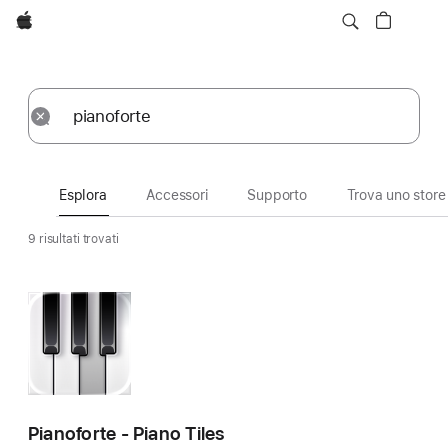
Apple
Esplora
Invia
Reimposta
Esplora
Accessori
Supporto
Trova uno store
9 risultati trovati
Pianoforte - Piano Tiles