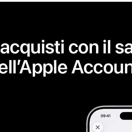
finestra)
 acquisti con il s
ell’Apple Accoun