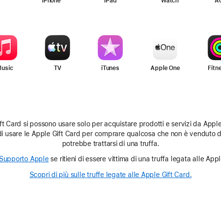
iPhone
iPad
Watch
Ac
usic
TV
iTunes
Apple One
Fitn
t Card si possono usare solo per acquistare prodotti e servizi da Apple
di usare le Apple Gift Card per comprare qualcosa che non è venduto 
potrebbe trattarsi di una truffa.
l Supporto Apple
(Si
se ritieni di essere vittima di una truffa legata alle App
apre
Scopri di più sulle truffe legate alle Apple Gift Card.
(Si
in
apre
una
in
nuova
una
finestra)
nuova