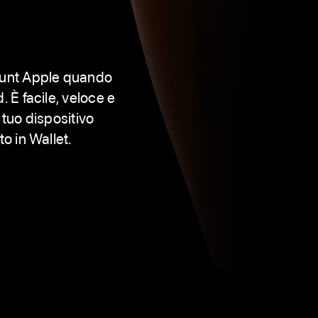
!
count Apple quando
. È facile, veloce e
 tuo dispositivo
to in Wallet.
re
a
ova
nestra)