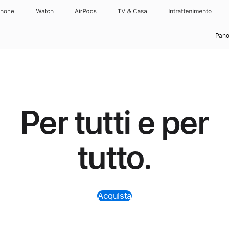
Phone
Watch
AirPods
TV & Casa
Intrattenimento
Pano
Per tutti e per
tutto.
Acquista