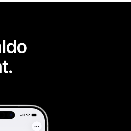
aldo
t.