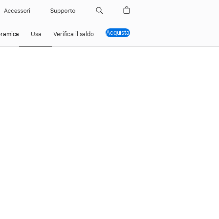
Accessori
Supporto
Acquista
ramica
Usa
(Si apre in una nuova finestra)
Verifica il saldo