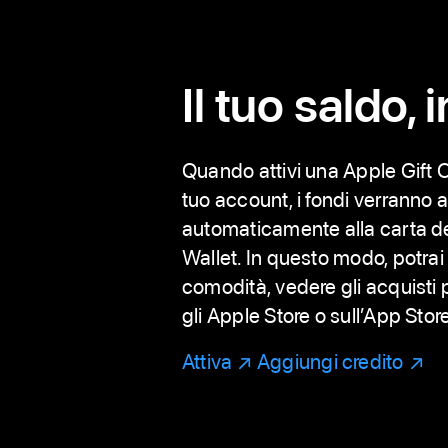
Il tuo saldo, 
Quando attivi una Apple Gift C
tuo account, i fondi verranno 
automaticamente alla carta de
Wallet. In questo modo, potrai c
comodità, vedere gli acquisti
gli Apple Store o sull’App Stor
Attiva
(Si
Aggiungi credito
(Si
apre
apre
in
in