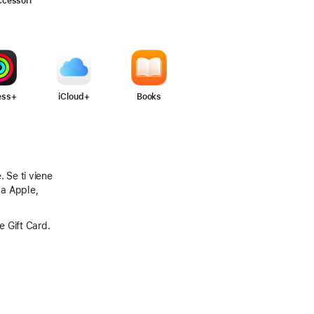
cessori
ess+
iCloud+
Books
. Se ti viene
da Apple,
le Gift Card.