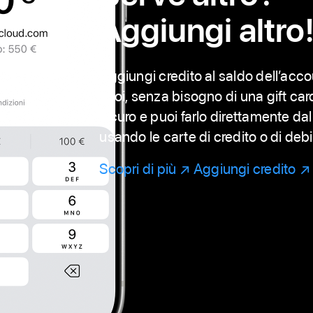
Aggiungi altro
Aggiungi credito al saldo dell’ac
vuoi, senza bisogno di una gift card
sicuro e puoi farlo direttamente dal
usando le carte di credito o di debi
Scopri di più
(Si
Aggiungi credito
(Si
apre
ap
in
in
una
un
nuova
nu
finestra)
fi