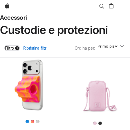
Apple
Accessori
Custodie e protezioni
Ordina per
Filtro
Ripristina filtri
Ordina per
:
1
filters active