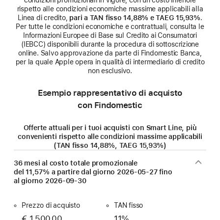
condizioni promozionali in vigore, con un costo inferiore
rispetto alle condizioni economiche massime applicabili alla
Linea di credito,
pari a TAN fisso 14,88% e TAEG 15,93%
.
Per tutte le condizioni economiche e contrattuali, consulta le
Informazioni Europee di Base sul Credito ai Consumatori
(IEBCC) disponibili durante la procedura di sottoscrizione
online. Salvo approvazione da parte di Findomestic Banca,
per la quale Apple opera in qualità di intermediario di credito
non esclusivo.
Esempio rappresentativo di acquisto
con Findomestic
Offerte attuali per i tuoi acquisti con Smart Line, più
convenienti rispetto alle condizioni massime applicabili
(TAN fisso 14,88%, TAEG 15,93%)
36 mesi al costo totale promozionale
del 11,57% a partire dal giorno
2026-05-27
fino
al giorno
2026-09-30
Prezzo di acquisto
TAN fisso
€ 1.500,00
11%