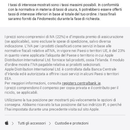
I tassi di interesse mostrati sono i tassi massimi possibili. In conformità
con la normativa in materia di tassi di usura, ti potrebbero essere offerti
tassi di interesse inferiori in base al totale del tuo ordine. I tassi finali
saranno forniti da Findomestic durante la fase di richiesta.
Piè
Note
I prezzi sono comprensivi di IVA (22%) e d’imposta premio di assicurazione
a
di
(se applicabile), sono escluse le spese di spedizione, salvo diversa
piè
pagina
indicazione. L’IVA per i prodotti classificati come servizi in base alle
di
normative fiscali relative all’IVA, in vigore nei Paesi o territori UE, è del 23%
pagina
in quanto viene applicata l’aliquota del Paese o territorio in cui Apple
Distribution International Ltd. fornisce tali prodotti, ossia l’Irlanda. Il modulo
d’ordine mostra l’IVA pagabile relativa ai prodotti selezionati.
Apple Distribution International Ltd. è controllata dalla Banca Centrale
d’Irlanda ed è autorizzata a offrire i suoi servizi in alcuni Paesi o territori
EEA.
Per maggiori informazioni, consulta
registers.centralbank.ie
.
I prezzi comprendono il compenso per copia privata e il contributo per il
riciclo, se applicabili.
Utilizziamo la tua posizione per mostrarti più velocemente le opzioni di
consegna. Abbiamo ricavato la tua posizione dal tuo indirizzo IP, o perché
l’hai impostata durante una precedente visita sul sito Apple.
Tutti gli accessori
Custodie e protezioni
Apple