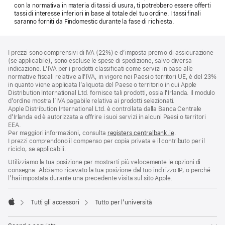
con la normativa in materia di tassi di usura, ti potrebbero essere offerti
tassi di interesse inferiori in base al totale del tuo ordine. I tassi finali
saranno forniti da Findomestic durante la fase di richiesta.
Piè
Note
I prezzi sono comprensivi di IVA (22%) e d’imposta premio di assicurazione
a
di
(se applicabile), sono escluse le spese di spedizione, salvo diversa
piè
pagina
indicazione. L’IVA per i prodotti classificati come servizi in base alle
di
normative fiscali relative all’IVA, in vigore nei Paesi o territori UE, è del 23%
pagina
in quanto viene applicata l’aliquota del Paese o territorio in cui Apple
Distribution International Ltd. fornisce tali prodotti, ossia l’Irlanda. Il modulo
d’ordine mostra l’IVA pagabile relativa ai prodotti selezionati.
Apple Distribution International Ltd. è controllata dalla Banca Centrale
d’Irlanda ed è autorizzata a offrire i suoi servizi in alcuni Paesi o territori
EEA.
Per maggiori informazioni, consulta
registers.centralbank.ie
.
I prezzi comprendono il compenso per copia privata e il contributo per il
riciclo, se applicabili.
Utilizziamo la tua posizione per mostrarti più velocemente le opzioni di
consegna. Abbiamo ricavato la tua posizione dal tuo indirizzo IP, o perché
l’hai impostata durante una precedente visita sul sito Apple.
Tutti gli accessori
Tutto per l’università
Apple