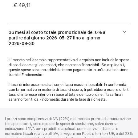
€ 49,11
36 mesi al costo totale promozionale del 0% a
partire dal giorno
2026-05-27
fino al giorno
2026-09-30
L’importo nell’esempio rappresentativo di acquisto non include le spese
di spedizione e gli accessori, che non sono finanziabili. Se applicabili,
queste spese saranno addebitate con pagamento in un’unica soluzione
tramite Findomestic.
I tassi di interesse mostrati sono i tassi massimi possibili. In conformità
con la normativa in materia di tassi di usura, ti potrebbero essere offerti
tassi di interesse inferiori in base al totale del tuo ordine. I tassi finali
saranno forniti da Findomestic durante la fase di richiesta.
Piè
Note
I prezzi sono comprensivi di IVA (22%) e d’imposta premio di assicurazione
a
di
(se applicabile), sono escluse le spese di spedizione, salvo diversa
piè
pagina
indicazione. L’IVA per i prodotti classificati come servizi in base alle
di
normative fiscali relative all’IVA, in vigore nei Paesi o territori UE, è del 23%
pagina