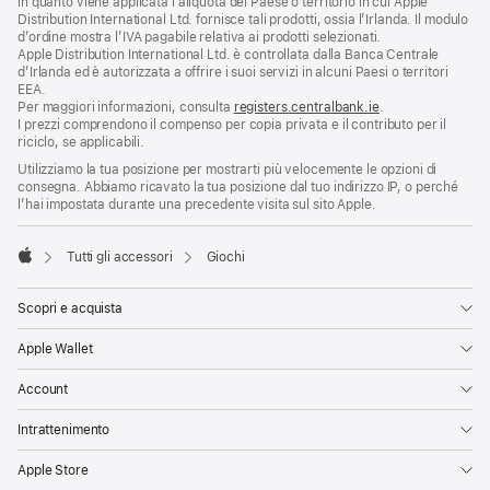
in quanto viene applicata l’aliquota del Paese o territorio in cui Apple
Distribution International Ltd. fornisce tali prodotti, ossia l’Irlanda. Il modulo
d’ordine mostra l’IVA pagabile relativa ai prodotti selezionati.
Apple Distribution International Ltd. è controllata dalla Banca Centrale
d’Irlanda ed è autorizzata a offrire i suoi servizi in alcuni Paesi o territori
EEA.
Per maggiori informazioni, consulta
registers.centralbank.ie
.
I prezzi comprendono il compenso per copia privata e il contributo per il
riciclo, se applicabili.
Utilizziamo la tua posizione per mostrarti più velocemente le opzioni di
consegna. Abbiamo ricavato la tua posizione dal tuo indirizzo IP, o perché
l’hai impostata durante una precedente visita sul sito Apple.
Tutti gli accessori
Giochi
Apple
Scopri e acquista
Apple Wallet
Account
Intrattenimento
Apple Store