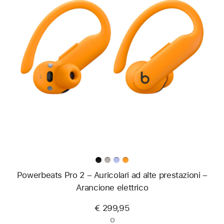
Precedente
Immagine
-
Powerbeats
Pro 2
–
Auricolari
ad
alte
prestazioni
–
Arancione
elettrico
Powerbeats Pro 2 – Auricolari ad alte prestazioni –
Arancione elettrico
€ 299,95
o