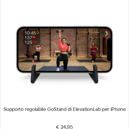
Precedente
Immagine
-
Supporto
regolabile
GoStand
di
ElevationLab
per
iPhone
Supporto regolabile GoStand di ElevationLab per iPhone
€ 24,95