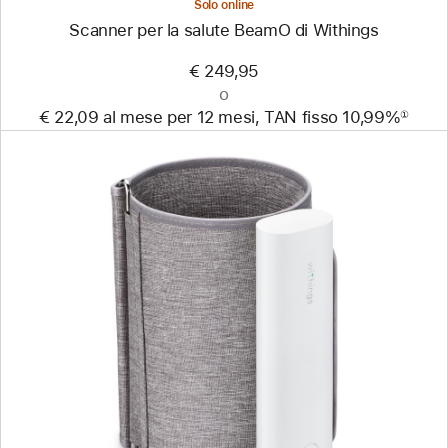
Solo online
Scanner per la salute BeamO di Withings
€ 249,95
o
€ 22,09 al mese per 12 mesi, TAN fisso 10,99%
①
Nota
Precedente
Immagine
-
Misuratore
di
pressione
arteriosa
smart