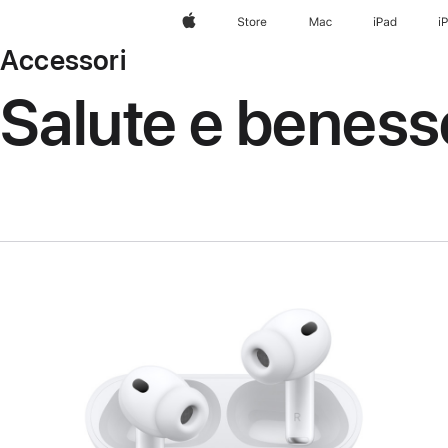
Apple
Store
Mac
iPad
i
Accessori
Salute e beness