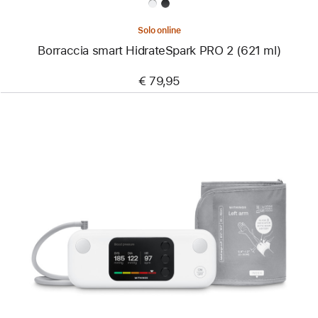
Solo online
Borraccia smart HidrateSpark PRO 2 (621 ml)
€ 79,95
Precedente
Immagine
-
Misuratore
di
pressione
arteriosa
BPM