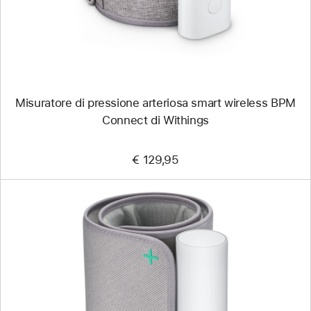
wireless
BPM
Connect
di Withings
Misuratore di pressione arteriosa smart wireless BPM
Connect di Withings
€ 129,95
Precedente