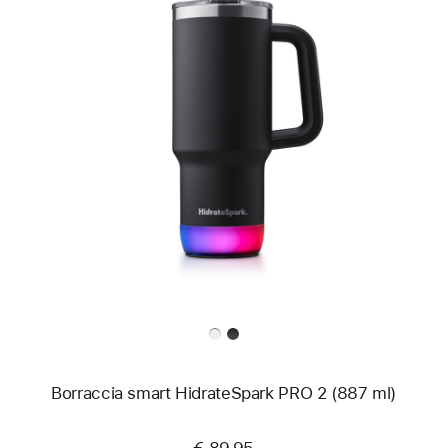
Precedente
Immagine
-
Borraccia
smart
HidrateSpark
PRO 2
(887 ml)
Borraccia smart HidrateSpark PRO 2 (887 ml)
€ 89,95