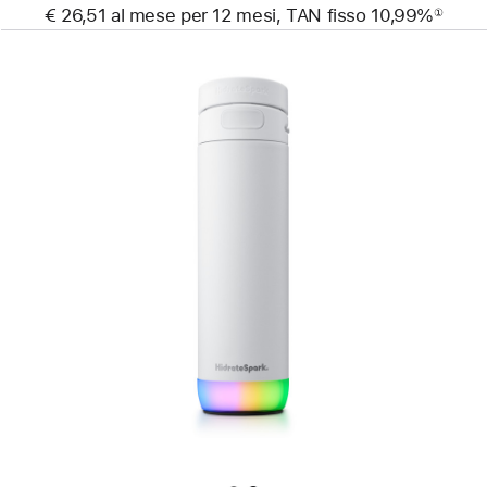
€ 26,51 al mese per 12 mesi, TAN fisso 10,99%
①
Nota
Precedente
Immagine
-
Borraccia
smart
HidrateSpark
PRO 2
(621 ml)