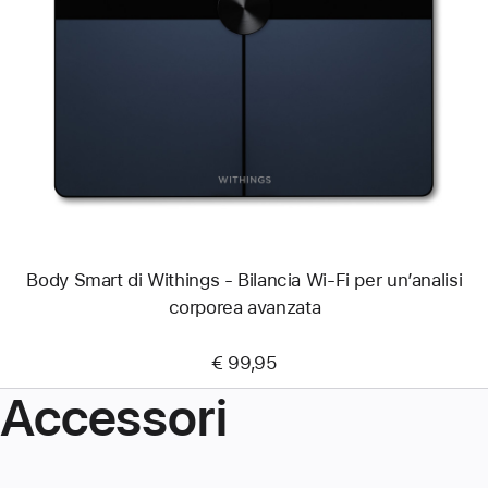
Immagine
-
Body
Smart
di
Withings
-
Bilancia
Wi-
Fi
per
un’analisi
corporea
avanzata
Body Smart di Withings - Bilancia Wi-Fi per un’analisi
corporea avanzata
€ 99,95
Accessori