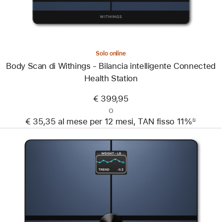
intelligente
Connected
Health
Station
Solo online
Body Scan di Withings - Bilancia intelligente Connected
Health Station
€ 399,95
o
€ 35,35 al mese per 12 mesi, TAN fisso 11%
①
Nota
Precedente