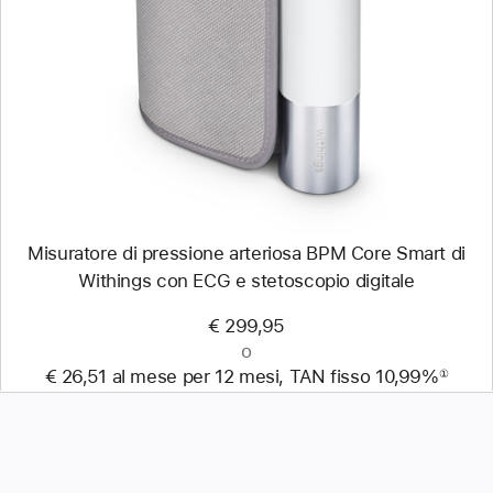
Immagine
-
Misuratore
di
pressione
arteriosa
BPM
Core
Smart
di
Withings
con
ECG
Misuratore di pressione arteriosa BPM Core Smart di
e
stetoscopio
Withings con ECG e stetoscopio digitale
digitale
€ 299,95
o
€ 26,51 al mese per 12 mesi, TAN fisso 10,99%
①
Nota