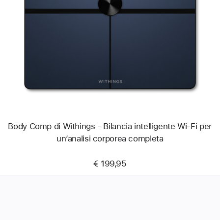
Immagine
-
Body
Comp
di
Withings
-
Bilancia
intelligente
Wi-
Fi
per
un’analisi
corporea
completa
Body Comp di Withings - Bilancia intelligente Wi-Fi per
un’analisi corporea completa
€ 199,95