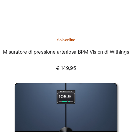
Vision
di Withings
Solo online
Misuratore di pressione arteriosa BPM Vision di Withings
€ 149,95
Precedente