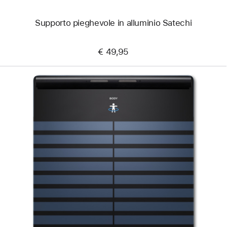
Supporto pieghevole in alluminio Satechi
€ 49,95
Precedente
Immagine
-
Body
Scan
di
Withings
-
Bilancia